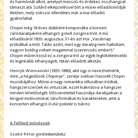
és harmóniát alkot, amelyet masszív és érdekes összhangzat
támaszt alá. Szilárd elképzeléssel bírt a művei előadásmódját
illetően, mely sokszor ellentétes már a mai előadói
gyakorlattal.
Chopin még 18 éves diákként komponálta a koncert
záródarabjaként elhangzó g-moll zongora triót. A mű
előadásáról 1830. augusztus 31-én azt írta: „Vasárnap
próbáltuk a triót. Talán azért, mert egy darabig nem hallottam,
nagyon boldog voltam magammal (szerencsés ember!).”
Chopin művei közül ez a zongora trió az egyik legtökéletesebb
és leginkább elhanyagolt, ritkán előadott alkotás.
Henryk Wieniawski
(1835-1880), akit úgy is nevezhetnénk,
mint „a hegedűsök
Chopin
-je", zenéje sokban hasonlít Chopin
muzsikájához. Művei a nagy romantika stílusában íródtak,
hangszerszerűek és virtuózak, ezzel kiaknázva a hangszer
minden lehetőségét. Előszeretettel használja darabjaiban a
lengyel motívumokat, táncformákat és karaktereket, amit a
koncerten elhangzó
D-dúr polonéz
is tükröz.
A fellépő művészek
Szabó Péter
gordonkaművész