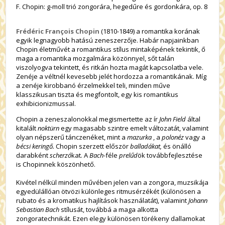
F. Chopin: g-moll trió zongorára, hegedűre és gordonkára, op. 8
Frédéric François Chopin
(1810-1849) a romantika korának
egyik legnagyobb hatású zeneszerzője. Habár napjainkban
Chopin életművét a romantikus stílus mintaképének tekintik, ő
maga a romantika mozgalmára közönnyel, sőt talán
viszolyogva tekintett, és ritkán hozta magát kapcsolatba vele.
Zenéje a véltnél kevesebb jelét hordozza a romantikának. Míg
a zenéje kirobbanó érzelmekkel teli, minden műve
klasszikusan tiszta és megfontolt, egy kis romantikus
exhibicionizmussal.
Chopin a zeneszalonokkal megismertette az ír
John Field
által
kitalált
noktürn
egy magasabb szintre emelt változatát, valamint
olyan népszerű tánczenéket, mint a
mazurka
, a
polonéz
vagy a
bécsi keringő.
Chopin szerzett először
balladákat,
és önálló
darabként
scherzó
kat. A
Bach
-féle
prelűd
ök továbbfejlesztése
is Chopinnek köszönhető.
Kivétel nélkül minden művében jelen van a zongora, muzsikája
egyedülállóan ötvözi különleges ritmusérzékét (különösen a
rubato és a kromatikus hajlítások használatát), valamint
Johann
Sebastian Bach
stílusát, továbbá a maga alkotta
zongoratechnikát. Ezen elegy különösen törékeny dallamokat