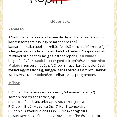
Időpontok:
Rendező:
A Sinfonietta Pannonica Ensemble
december közepén induló
koncertsorozata egy-egy nemzet népszerű
kamaramuzsikájából ad ízelítőt. A
z első koncert "főszereplője"
a lengyel zeneirodalom, azon belül is Frédéric Chopin, akinek
öt művét szólaltatják meg az este fellépői:
Oláh Vilmos
hegedűművész,
Szabó Péter
gordonkaművész és
Narihito
Mukeda
zongoraművész. A Chopin-mazurkák és -polonézek
mellett egy másik nagy lengyel zeneszerző és virtuóz, Henryk
Wieniawski D-dúr polonéze is elhangzik a programban.
Műsor
F. Chopin: Bevezetés és polonéz („Polonaise brillante”)
gordonkára és zongorára, op. 3
F. Chopin: f-moll Mazurka Op.7. No.3 - zongorára
F. Chopin: B-dúr Mazurka Op.17. No. 1- zongorára
F. Chopin: Asz-dúr Polonéz Op.53. No.6- zongorára
H. Wieniawski: D-dúr Polonéz Op.4- hegedűre és zongorára