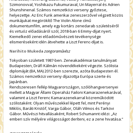
Szimonovval, Yoshikazu Fukumuraval, Uri Mayerral és Adrien
Shunshinenal. Számos nemzetközi verseny győztese,
helyezettje. Az Eric Funk amerikai zeneszerzővel végzett közös
munkájukat megörökítő The Violin Alone című
dokumentumfilm, amely egy kortárs zenedarab születéséről
és virtuóz előadásáról szól, 2018-ban 6 Emmy-díjat nyert.
Kiemelkedő zenei előadóművészeti tevékenysége
elismeréseként idén átvehette a Liszt Ferenc-díjat is.
Narihito Mukeda
zongoraművész
Tokyoban született 1987-ben. Zeneakadémiai tanulmányait
Budapesten, Dráfi Kálmán növendékeként végezte. Szólista
diplomáját (BA, MA) 2012-ben szerezte, azóta Budapesten él.
Számos nemzetközi verseny díjazottja Európa szerte és
Japánban.
Rendszeresen fellép Magyarországon, szólóhangversenyei
mellett a Magyar Állami Operaház Failoni Kamarazenekarával,
valamint a Liszt Ferenc Kamarazenekarral közreműködött
szólistaként. Olyan művészekkel lépett fel, mint Perényi
Miklós, Baráti Kristóf, Varga Gábor, Oláh Vilmos és Tarkövi
Gábor. Művészi hitvallásaként, Robert Schumannt idézi: „Az
emberi szív mélyére világosságot deríteni, ez a zene hivatása.”