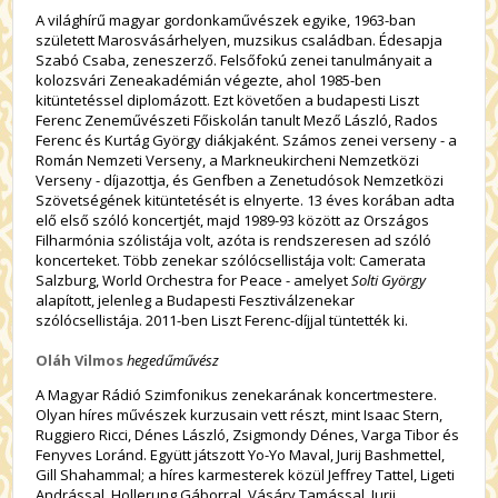
A világhírű magyar gordonkaművészek egyike, 1963-ban
született Marosvásárhelyen, muzsikus családban. Édesapja
Szabó Csaba, zeneszerző. Felsőfokú zenei tanulmányait a
kolozsvári Zeneakadémián végezte, ahol 1985-ben
kitüntetéssel diplomázott. Ezt követően a budapesti Liszt
Ferenc Zeneművészeti Főiskolán tanult Mező László, Rados
Ferenc és Kurtág György diákjaként. Számos zenei verseny - a
Román Nemzeti Verseny, a Markneukircheni Nemzetközi
Verseny - díjazottja, és Genfben a Zenetudósok Nemzetközi
Szövetségének kitüntetését is elnyerte. 13 éves korában adta
elő első szóló koncertjét, majd 1989-93 között az Országos
Filharmónia szólistája volt, azóta is rendszeresen ad szóló
koncerteket. Több zenekar szólócsellistája volt: Camerata
Salzburg, World Orchestra for Peace - amelyet
Solti György
alapított, jelenleg a Budapesti Fesztiválzenekar
szólócsellistája. 2011-ben Liszt Ferenc-díjjal tüntették ki.
Oláh Vilmos
hegedűművész
A Magyar Rádió Szimfonikus zenekarának koncertmestere.
Olyan híres művészek kurzusain vett részt, mint Isaac Stern,
Ruggiero Ricci, Dénes László, Zsigmondy Dénes, Varga Tibor és
Fenyves Loránd. Együtt játszott Yo-Yo Maval, Jurij Bashmettel,
Gill Shahammal; a híres karmesterek közül Jeffrey Tattel, Ligeti
Andrással, Hollerung Gáborral, Vásáry Tamással, Jurij