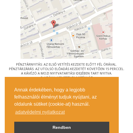
PÉNZTÁRNYITÁS: AZ ELSŐ VETÍTÉS KEZDETE ELŐTT FÉL ÓRÁVAL.
PÉNZTÁRZÁRÁS: AZ UTOLSÓ ELŐADÁS KEZDETÉT KÖVETŐEN 15 PERCCEL.
A KÁVÉZÓ A MOZI NYITVATARTÁSI IDEJÉBEN TART NYITVA.
© URÁNIA NEMZETI FILMSZÍNHÁZ
AZ
ART-MOZI EGYESÜLET
TAGMOZIJA
Annak érdekében, hogy a legjobb
1088 BUDAPEST, RÁKÓCZI ÚT 21.
felhasználói élményt tudjuk nyújtani, az
MEGKÖZELÍTÉS
oldalunk sütiket (cookie-at) használ.
JEGYINFORMÁCIÓ
ÍRJON NEKÜNK!
adatvédelmi nyilatkozat
KÖZÉRDEKŰ ADATOK
SAJTÓ
ADATVÉDELMI TÁJÉKOZTATÓ
Rendben