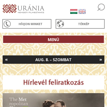
HÍVJON MINKET
TÉRKÉP
MENÜ
«
»
AUG. 8. – SZOMBAT