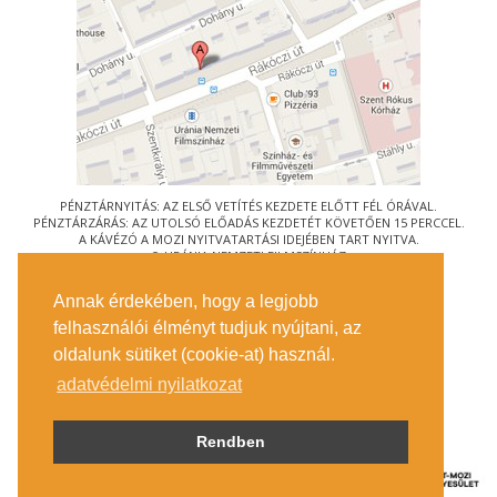
PÉNZTÁRNYITÁS: AZ ELSŐ VETÍTÉS KEZDETE ELŐTT FÉL ÓRÁVAL.
PÉNZTÁRZÁRÁS: AZ UTOLSÓ ELŐADÁS KEZDETÉT KÖVETŐEN 15 PERCCEL.
A KÁVÉZÓ A MOZI NYITVATARTÁSI IDEJÉBEN TART NYITVA.
© URÁNIA NEMZETI FILMSZÍNHÁZ
AZ
ART-MOZI EGYESÜLET
TAGMOZIJA
Annak érdekében, hogy a legjobb
1088 BUDAPEST, RÁKÓCZI ÚT 21.
felhasználói élményt tudjuk nyújtani, az
MEGKÖZELÍTÉS
oldalunk sütiket (cookie-at) használ.
JEGYINFORMÁCIÓ
ÍRJON NEKÜNK!
adatvédelmi nyilatkozat
KÖZÉRDEKŰ ADATOK
SAJTÓ
ADATVÉDELMI TÁJÉKOZTATÓ
Rendben