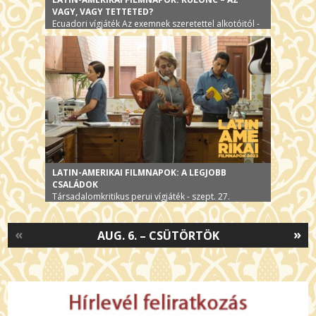
VAGY, VAGY TETTETED?
Ecuadori vígjáték Az exemnek szeretettel alkotóitól -
szept. 28.
LATIN-AMERIKAI FILMNAPOK: A LEGJOBB
CSALÁDOK
Társadalomkritikus perui vígjáték - szept. 27.
«
»
AUG. 6. – CSÜTÖRTÖK