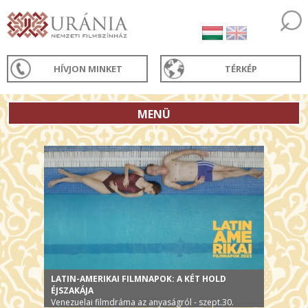
HÍVJON MINKET
TÉRKÉP
MENÜ
LATIN-AMERIKAI FILMNAPOK: A KÉT HOLD
ÉJSZAKÁJA
Venezuelai filmdráma az anyaságról - szept.30.