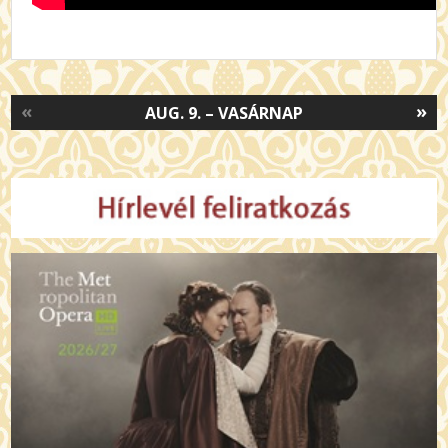
«
»
AUG. 9. – VASÁRNAP