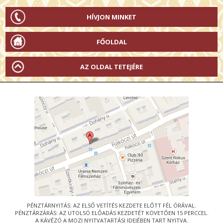
HÍVJON MINKET
FŐOLDAL
AZ OLDAL TETEJÉRE
PÉNZTÁRNYITÁS: AZ ELSŐ VETÍTÉS KEZDETE ELŐTT FÉL ÓRÁVAL.
PÉNZTÁRZÁRÁS: AZ UTOLSÓ ELŐADÁS KEZDETÉT KÖVETŐEN 15 PERCCEL.
A KÁVÉZÓ A MOZI NYITVATARTÁSI IDEJÉBEN TART NYITVA.