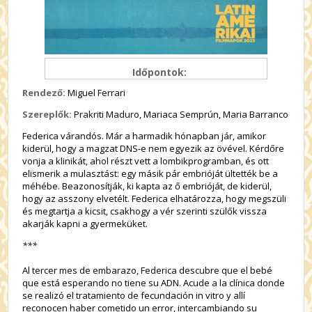
Időpontok:
Rendező:
Miguel Ferrari
Szereplők:
Prakriti Maduro, Mariaca Semprún, Maria Barranco
Federica várandós. Már a harmadik hónapban jár, amikor
kiderül, hogy a magzat DNS-e nem egyezik az övével. Kérdőre
vonja a klinikát, ahol részt vett a lombikprogramban, és ott
elismerik a mulasztást: egy másik pár embrióját ültették be a
méhébe. Beazonosítják, ki kapta az ő embrióját, de kiderül,
hogy az asszony elvetélt. Federica elhatározza, hogy megszüli
és megtartja a kicsit, csakhogy a vér szerinti szülők vissza
akarják kapni a gyermeküket.
***
Al tercer mes de embarazo, Federica descubre que el bebé
que está esperando no tiene su ADN. Acude a la clínica donde
se realizó el tratamiento de fecundación in vitro y allí
reconocen haber cometido un error, intercambiando su