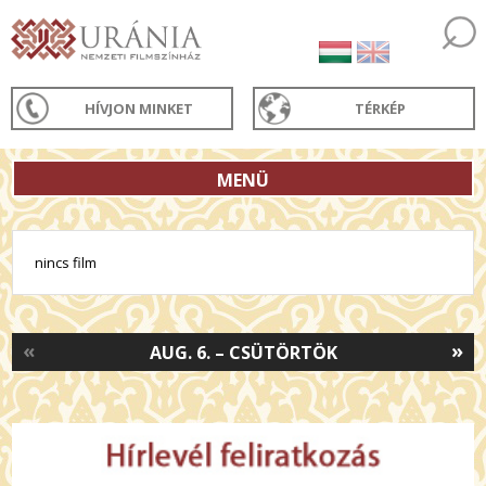
HÍVJON MINKET
TÉRKÉP
MENÜ
nincs film
«
»
AUG. 6. – CSÜTÖRTÖK