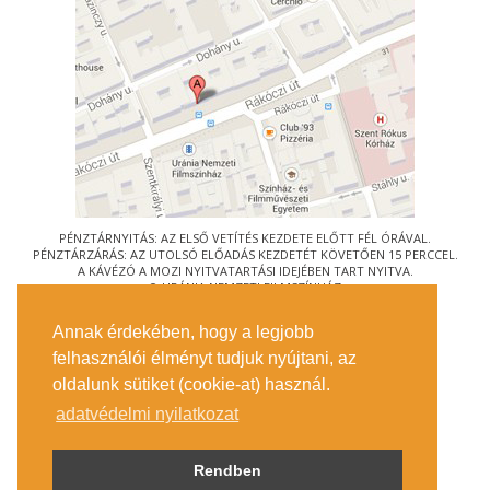
PÉNZTÁRNYITÁS: AZ ELSŐ VETÍTÉS KEZDETE ELŐTT FÉL ÓRÁVAL.
PÉNZTÁRZÁRÁS: AZ UTOLSÓ ELŐADÁS KEZDETÉT KÖVETŐEN 15 PERCCEL.
A KÁVÉZÓ A MOZI NYITVATARTÁSI IDEJÉBEN TART NYITVA.
© URÁNIA NEMZETI FILMSZÍNHÁZ
AZ
ART-MOZI EGYESÜLET
TAGMOZIJA
Annak érdekében, hogy a legjobb
1088 BUDAPEST, RÁKÓCZI ÚT 21.
felhasználói élményt tudjuk nyújtani, az
MEGKÖZELÍTÉS
oldalunk sütiket (cookie-at) használ.
JEGYINFORMÁCIÓ
ÍRJON NEKÜNK!
adatvédelmi nyilatkozat
KÖZÉRDEKŰ ADATOK
SAJTÓ
ADATVÉDELMI TÁJÉKOZTATÓ
Rendben