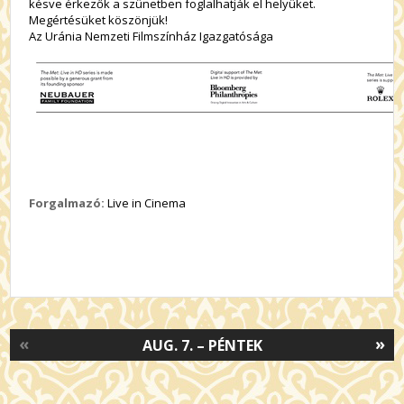
késve érkezők a szünetben foglalhatják el helyüket.
Megértésüket köszönjük!
Az Uránia Nemzeti Filmszínház Igazgatósága
Forgalmazó:
Live in Cinema
«
»
AUG. 7. – PÉNTEK