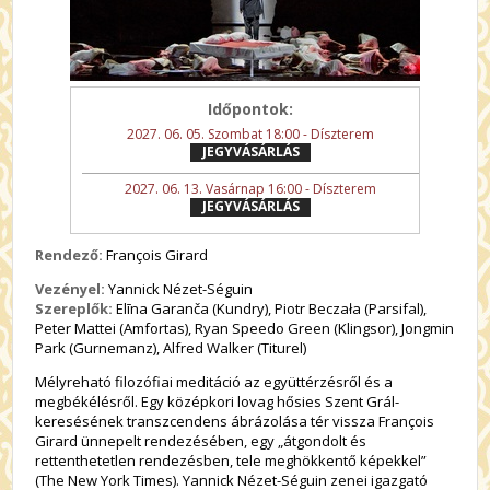
Időpontok:
2027. 06. 05. Szombat 18:00 - Díszterem
JEGYVÁSÁRLÁS
2027. 06. 13. Vasárnap 16:00 - Díszterem
JEGYVÁSÁRLÁS
Rendező:
François Girard
Vezényel:
Yannick Nézet-Séguin
Szereplők:
Elīna Garanča (Kundry), Piotr Beczała (Parsifal),
Peter Mattei (Amfortas), Ryan Speedo Green (Klingsor), Jongmin
Park (Gurnemanz), Alfred Walker (Titurel)
Mélyreható filozófiai meditáció az együttérzésről és a
megbékélésről. Egy középkori lovag hősies Szent Grál-
keresésének transzcendens ábrázolása tér vissza François
Girard ünnepelt rendezésében, egy „átgondolt és
rettenthetetlen rendezésben, tele meghökkentő képekkel”
(The New York Times). Yannick Nézet-Séguin zenei igazgató