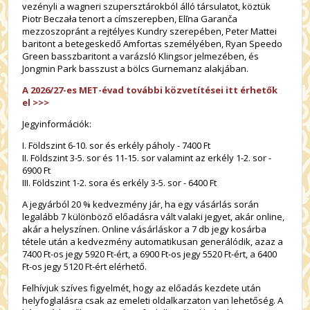
vezényli a wagneri szupersztárokból álló társulatot, köztük
Piotr Beczała tenort a címszerepben, Elīna Garanča
mezzoszopránt a rejtélyes Kundry szerepében, Peter Mattei
baritont a betegeskedő Amfortas személyében, Ryan Speedo
Green basszbaritont a varázsló Klingsor jelmezében, és
Jongmin Park basszust a bölcs Gurnemanz alakjában.
A 2026/27-es MET-évad további közvetítései itt érhetők
el >>>
Jegyinformációk:
I. Földszint 6-10. sor és erkély páholy - 7400 Ft
II. Földszint 3-5. sor és 11-15. sor valamint az erkély 1-2. sor -
6900 Ft
III. Földszint 1-2. sora és erkély 3-5. sor - 6400 Ft
A jegyárból 20 % kedvezmény jár, ha egy vásárlás során
legalább 7 különböző előadásra vált valaki jegyet, akár online,
akár a helyszínen. Online vásárláskor a 7 db jegy kosárba
tétele után a kedvezmény automatikusan generálódik, azaz a
7400 Ft-os jegy 5920 Ft-ért, a 6900 Ft-os jegy 5520 Ft-ért, a 6400
Ft-os jegy 5120 Ft-ért elérhető.
Felhívjuk szíves figyelmét, hogy az előadás kezdete után
helyfoglalásra csak az emeleti oldalkarzaton van lehetőség. A