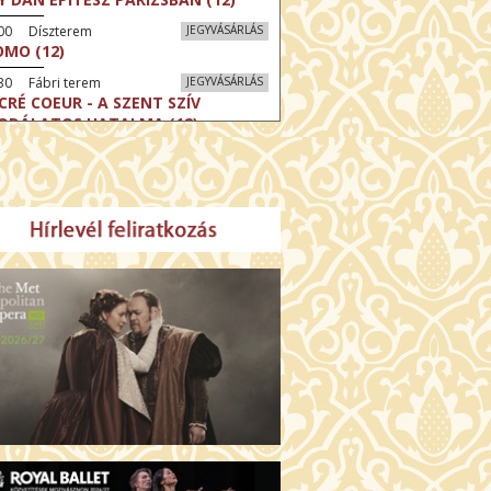
:00 Díszterem
JEGYVÁSÁRLÁS
MO (12)
30 Fábri terem
JEGYVÁSÁRLÁS
CRÉ COEUR - A SZENT SZÍV
ODÁLATOS HATALMA (12)
30 Törőcsik Mari terem
JEGYVÁSÁRLÁS
ERELMEM, MAROKKÓ (16)
:30 Csortos terem
JEGYVÁSÁRLÁS
HÁCS – VILÁGOK HARCA (12)
:00 Díszterem
JEGYVÁSÁRLÁS
ÜSSZEIA (16)
:30 Csortos terem
JEGYVÁSÁRLÁS
GHÍVÁS (16)
30 Fábri terem
JEGYVÁSÁRLÁS
SERŰ KARÁCSONY (16)
00 Törőcsik Mari terem
JEGYVÁSÁRLÁS
 IDEGEN (16)