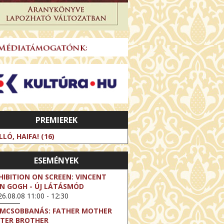
PREMIEREK
LLÓ, HAIFA! (16)
ESEMÉNYEK
HIBITION ON SCREEN: VINCENT
N GOGH - ÚJ LÁTÁSMÓD
6.08.08 11:00 - 12:30
LMCSOBBANÁS: FATHER MOTHER
STER BROTHER