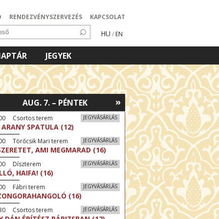
Ó
RENDEZVÉNYSZERVEZÉS
KAPCSOLAT
HU
/
EN
NAPTÁR
JEGYEK
»
AUG. 7. – PÉNTEK
:00 Csortos terem
JEGYVÁSÁRLÁS
 ARANY SPATULA (12)
00 Törőcsik Mari terem
JEGYVÁSÁRLÁS
SZERETET, AMI MEGMARAD (16)
:00 Díszterem
JEGYVÁSÁRLÁS
LLÓ, HAIFA! (16)
00 Fábri terem
JEGYVÁSÁRLÁS
ZONGORAHANGOLÓ (16)
:30 Csortos terem
JEGYVÁSÁRLÁS
Y DÁN ÉPÍTÉSZ PÁRIZSBAN (12)