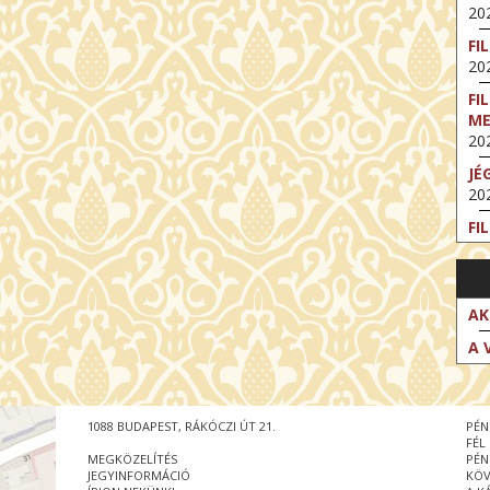
202
FI
202
FI
M
202
JÉ
202
FI
202
FI
202
AK
EX
A 
VA
202
NT
1088 BUDAPEST, RÁKÓCZI ÚT 21.
PÉN
ST
FÉL
202
MEGKÖZELÍTÉS
PÉN
JEGYINFORMÁCIÓ
KÖV
BE