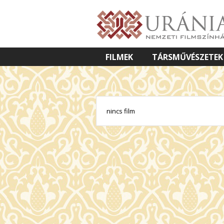
FILMEK
TÁRSMŰVÉSZETEK
VETÍTETT KÉPES ELŐADÁSOK
nincs film