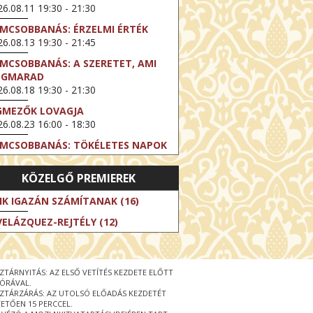
6.08.11 19:30 - 21:30
LMCSOBBANÁS: ÉRZELMI ÉRTÉK
6.08.13 19:30 - 21:45
LMCSOBBANÁS: A SZERETET, AMI
EGMARAD
6.08.18 19:30 - 21:30
GMEZŐK LOVAGJA
6.08.23 16:00 - 18:30
LMCSOBBANÁS: TÖKÉLETES NAPOK
6.08.25 19:30 - 21:45
KÖZELGŐ PREMIEREK
LMCSOBBANÁS: IFJÚSÁG
6.08.27 19:30 - 21:30
IK IGAZÁN SZÁMÍTANAK (16)
HIBITION ON SCREEN: VINCENT
VELÁZQUEZ-REJTÉLY (12)
N GOGH - ÚJ LÁTÁSMÓD
6.08.30 11:00 - 12:30
 LIVE / DAVID IRELAND: THE FIFTH
ZTÁRNYITÁS: AZ ELSŐ VETÍTÉS KEZDETE ELŐTT
EP
 ÓRÁVAL.
6.09.01 19:00 - 21:00
ZTÁRZÁRÁS: AZ UTOLSÓ ELŐADÁS KEZDETÉT
ETŐEN 15 PERCCEL.
RLIN ELESTE