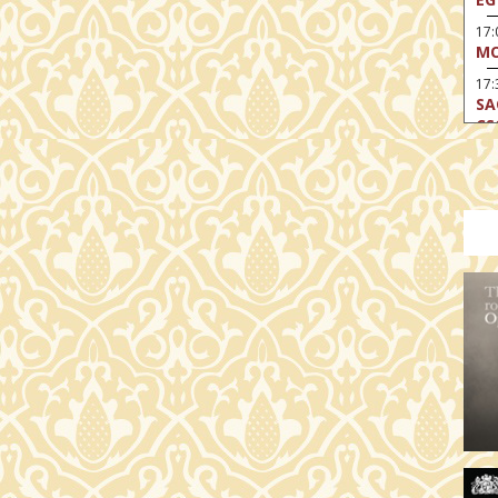
17
MO
17:
SA
CS
17:
SZ
17
MO
19
OD
19
ME
19:
KE
20:
AZ