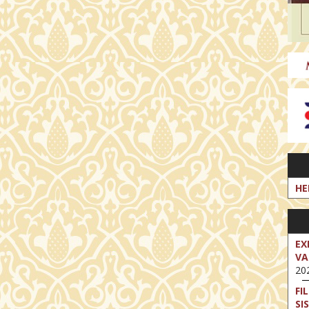
HE
EX
VA
202
FI
SI