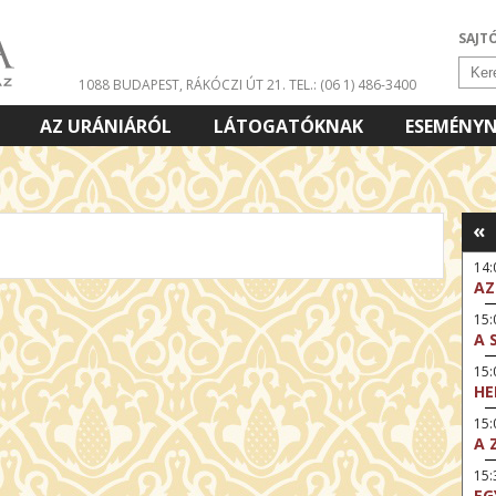
SAJT
1088 BUDAPEST, RÁKÓCZI ÚT 21.
TEL.: (06 1) 486-3400
AZ URÁNIÁRÓL
LÁTOGATÓKNAK
ESEMÉNY
«
14
AZ
15:
A 
15
HE
15:
A 
15
EG