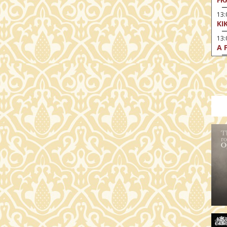
13
KI
13
A 
14:
DI
KI
15
AZ
15
SA
CS
15:
MO
17
HE
17:
SZ
17