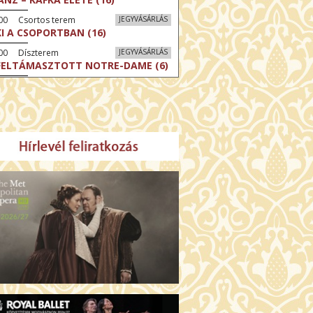
:00 Csortos terem
JEGYVÁSÁRLÁS
KI A CSOPORTBAN (16)
:00 Díszterem
JEGYVÁSÁRLÁS
FELTÁMASZTOTT NOTRE-DAME (6)
30 Törőcsik Mari terem
JEGYVÁSÁRLÁS
CSÉRJÜK SZENT LÁSZLÓ
RÁLYT! (12)
:00 Csortos terem
JEGYVÁSÁRLÁS
 ARANY SPATULA (12)
:00 Díszterem
JEGYVÁSÁRLÁS
CRÉ COEUR - A SZENT SZÍV
ODÁLATOS HATALMA (12)
30 Fábri terem
JEGYVÁSÁRLÁS
MO (12)
:00 Csortos terem
JEGYVÁSÁRLÁS
LLÓ, HAIFA! (16)
00 Törőcsik Mari terem
JEGYVÁSÁRLÁS
ERELMEM, MAROKKÓ (16)
:00 Díszterem
JEGYVÁSÁRLÁS