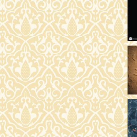
OD
17:
A 
19
AR
19:
MI
20:
KE
20
A 