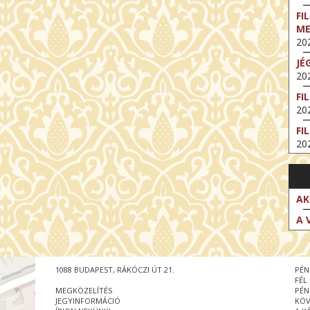
FI
M
202
JÉ
202
FI
202
FI
202
EX
VA
202
AK
NT
A 
ST
202
BE
1088 BUDAPEST, RÁKÓCZI ÚT 21.
PÉN
202
FÉL
MEGKÖZELÍTÉS
PÉN
NT
JEGYINFORMÁCIÓ
KÖV
IM