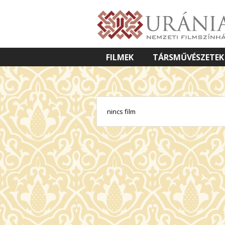
FILMEK
TÁRSMŰVÉSZETEK
VETÍTETT KÉPES ELŐADÁSOK
nincs film