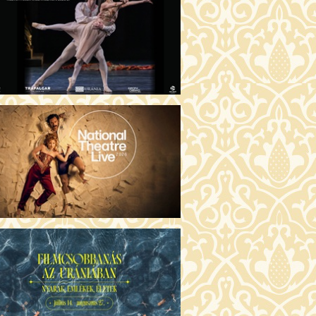
ÜSSZEIA (16)
30 Fábri terem
JEGYVÁSÁRLÁS
ZONGORAHANGOLÓ (16)
:00 Csortos terem
JEGYVÁSÁRLÁS
GENTIN TÖRTÉNETEK (16)
30 Törőcsik Mari terem
JEGYVÁSÁRLÁS
KET NEM BESZÉLEK (16)
00 Fábri terem
JEGYVÁSÁRLÁS
SERŰ KARÁCSONY (16)
:30 Díszterem
JEGYVÁSÁRLÁS
GYŰLÖLET (16)