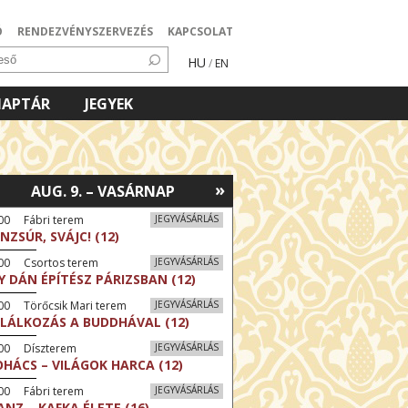
Ó
RENDEZVÉNYSZERVEZÉS
KAPCSOLAT
HU
/
EN
NAPTÁR
JEGYEK
»
AUG. 9. – VASÁRNAP
00 Fábri terem
JEGYVÁSÁRLÁS
NZSÚR, SVÁJC! (12)
:00 Csortos terem
JEGYVÁSÁRLÁS
Y DÁN ÉPÍTÉSZ PÁRIZSBAN (12)
00 Törőcsik Mari terem
JEGYVÁSÁRLÁS
LÁLKOZÁS A BUDDHÁVAL (12)
:00 Díszterem
JEGYVÁSÁRLÁS
HÁCS – VILÁGOK HARCA (12)
00 Fábri terem
JEGYVÁSÁRLÁS
ANZ – KAFKA ÉLETE (16)