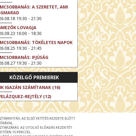
LMCSOBBANÁS: A SZERETET, AMI
EGMARAD
6.08.18 19:30 - 21:30
GMEZŐK LOVAGJA
6.08.23 16:00 - 18:30
LMCSOBBANÁS: TÖKÉLETES NAPOK
6.08.25 19:30 - 21:45
LMCSOBBANÁS: IFJÚSÁG
6.08.27 19:30 - 21:30
HIBITION ON SCREEN: VINCENT
KÖZELGŐ PREMIEREK
N GOGH - ÚJ LÁTÁSMÓD
6.08.30 11:00 - 12:30
IK IGAZÁN SZÁMÍTANAK (16)
 LIVE / DAVID IRELAND: THE FIFTH
VELÁZQUEZ-REJTÉLY (12)
EP
6.09.01 19:00 - 21:00
RLIN ELESTE
ZTÁRNYITÁS: AZ ELSŐ VETÍTÉS KEZDETE ELŐTT
6.09.13 16:00 - 19:00
 ÓRÁVAL.
ZTÁRZÁRÁS: AZ UTOLSÓ ELŐADÁS KEZDETÉT
 LIVE / OSCAR WILDE: THE
ETŐEN 15 PERCCEL.
PORTANCE OF BEING EARNEST