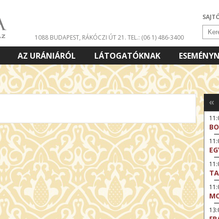
SAJT
1088 BUDAPEST, RÁKÓCZI ÚT 21.
TEL.: (06 1) 486-3400
AZ URÁNIÁRÓL
LÁTOGATÓKNAK
ESEMÉNY
«
11:
BO
11
EG
11:
TA
11
MO
13:
FR