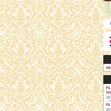
HE
FI
SI
202
FI
202