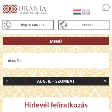
HÍVJON MINKET
TÉRKÉP
MENÜ
nincs film
«
»
AUG. 8. – SZOMBAT