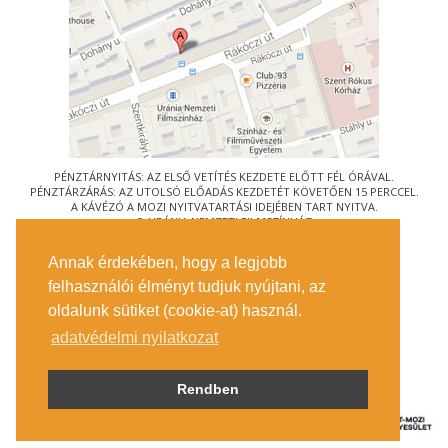
PÉNZTÁRNYITÁS: AZ ELSŐ VETÍTÉS KEZDETE ELŐTT FÉL ÓRÁVAL.
PÉNZTÁRZÁRÁS: AZ UTOLSÓ ELŐADÁS KEZDETÉT KÖVETŐEN 15 PERCCEL.
A KÁVÉZÓ A MOZI NYITVATARTÁSI IDEJÉBEN TART NYITVA.
© URÁNIA NEMZETI FILMSZÍNHÁZ
AZ
ART-MOZI EGYESÜLET
TAGMOZIJA
Annak érdekében, hogy a legjobb
1088 BUDAPEST, RÁKÓCZI ÚT 21.
felhasználói élményt tudjuk nyújtani, az
MEGKÖZELÍTÉS
oldalunk sütiket (cookie-at) használ.
JEGYINFORMÁCIÓ
ÍRJON NEKÜNK!
adatvédelmi nyilatkozat
KÖZÉRDEKŰ ADATOK
SAJTÓ
ADATVÉDELMI TÁJÉKOZTATÓ
Rendben