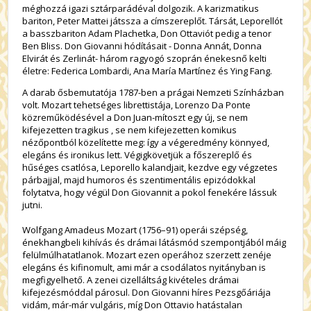
méghozzá igazi sztárparádéval dolgozik. A karizmatikus
bariton, Peter Mattei játssza a címszereplőt. Társát, Leporellót
a basszbariton Adam Plachetka, Don Ottaviót pedig a tenor
Ben Bliss. Don Giovanni hódításait - Donna Annát, Donna
Elvirát és Zerlinát- három ragyogó szoprán énekesnő kelti
életre: Federica Lombardi, Ana María Martínez és Ying Fang.
A darab ősbemutatója 1787-ben a prágai Nemzeti Színházban
volt. Mozart tehetséges librettistája, Lorenzo Da Ponte
közreműködésével a Don Juan-mítoszt egy új, se nem
kifejezetten tragikus , se nem kifejezetten komikus
nézőpontból közelítette meg: így a végeredmény könnyed,
elegáns és ironikus lett. Végigkövetjük a főszereplő és
hűséges csatlósa, Leporello kalandjait, kezdve egy végzetes
párbajjal, majd humoros és szentimentális epizódokkal
folytatva, hogy végül Don Giovannit a pokol fenekére lássuk
jutni.
Wolfgang Amadeus Mozart (1756–91) operái szépség,
énekhangbeli kihívás és drámai látásmód szempontjából máig
felülmúlhatatlanok. Mozart ezen operához szerzett zenéje
elegáns és kifinomult, ami már a csodálatos nyitányban is
megfigyelhető. A zenei cizelláltság kivételes drámai
kifejezésmóddal párosul. Don Giovanni híres Pezsgőáriája
vidám, már-már vulgáris, míg Don Ottavio hatástalan