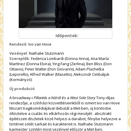
Időpontok:
Rendező:
Ivo van Hove
Vezényel:
Nathalie Stutzmann
Szereplők:
Federica Lombardi (Donna Anna), Ana María
Martínez (Donna Elvira), Ying Fang (Zerlina), Ben Bliss (Don
Ottavio), Peter Mattei (Don Giovanni), Adam Plachetka
(Leporello), Alfred Walker (Masetto), Alekszndr Cimbaljuk
(Kormányzó)
Új produkció
A broadway-i
Pillantás a hídról
és a
West Side Story
Tony-díjas
rendezője, a színházi közvetítéseinkből is ismert Ivo van Hove
Mozart tragikomédiájával debütál a Met-ben, új köntösbe
öltöztetve a csalás és elkárhozás régi meséjét: absztrakt
építészeti díszletek közé helyezi a darabot, fénybe helyezve a
történet sötét sarkait és karaktereit is. Nathalie Stutzmann
karmester szintén most vezényel először a Met-ben,