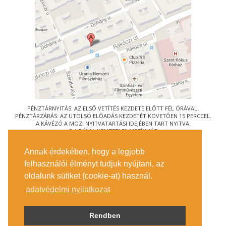
PÉNZTÁRNYITÁS: AZ ELSŐ VETÍTÉS KEZDETE ELŐTT FÉL ÓRÁVAL.
PÉNZTÁRZÁRÁS: AZ UTOLSÓ ELŐADÁS KEZDETÉT KÖVETŐEN 15 PERCCEL.
A KÁVÉZÓ A MOZI NYITVATARTÁSI IDEJÉBEN TART NYITVA.
© URÁNIA NEMZETI FILMSZÍNHÁZ
AZ
ART-MOZI EGYESÜLET
TAGMOZIJA
Annak érdekében, hogy a legjobb
1088 BUDAPEST, RÁKÓCZI ÚT 21.
felhasználói élményt tudjuk nyújtani, az
MEGKÖZELÍTÉS
oldalunk sütiket (cookie-at) használ.
JEGYINFORMÁCIÓ
ÍRJON NEKÜNK!
adatvédelmi nyilatkozat
KÖZÉRDEKŰ ADATOK
SAJTÓ
ADATVÉDELMI TÁJÉKOZTATÓ
Rendben