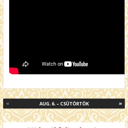
«
»
AUG. 6. – CSÜTÖRTÖK