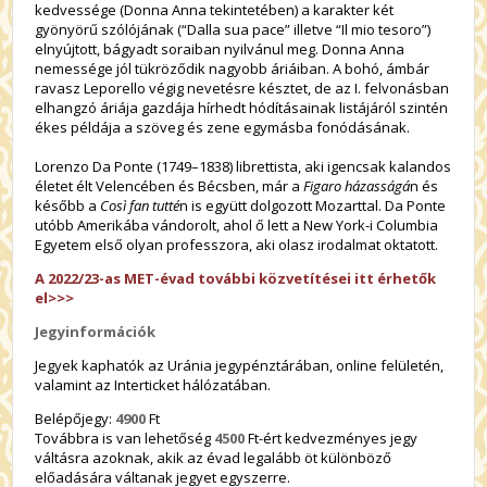
kedvessége (Donna Anna tekintetében) a karakter két
gyönyörű szólójának (“Dalla sua pace” illetve “Il mio tesoro”)
elnyújtott, bágyadt soraiban nyilvánul meg. Donna Anna
nemessége jól tükröződik nagyobb áriáiban. A bohó, ámbár
ravasz Leporello végig nevetésre késztet, de az I. felvonásban
elhangzó áriája gazdája hírhedt hódításainak listájáról szintén
ékes példája a szöveg és zene egymásba fonódásának.
Lorenzo Da Ponte (1749–1838) librettista, aki igencsak kalandos
életet élt Velencében és Bécsben, már a
Figaro házasságá
n és
később a
Così fan tutté
n is együtt dolgozott Mozarttal. Da Ponte
utóbb Amerikába vándorolt, ahol ő lett a New York-i Columbia
Egyetem első olyan professzora, aki olasz irodalmat oktatott.
A 2022/23-as MET-évad további közvetítései itt érhetők
el>>>
Jegyinformációk
Jegyek kaphatók az Uránia jegypénztárában, online felületén,
valamint az Interticket hálózatában.
Belépőjegy:
4900
Ft
Továbbra is van lehetőség
4500
Ft-ért kedvezményes jegy
váltásra azoknak, akik az évad legalább öt különböző
előadására váltanak jegyet egyszerre.