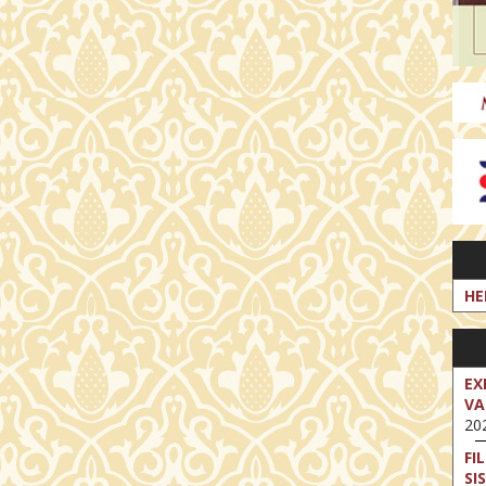
HE
EX
VA
202
FI
SI