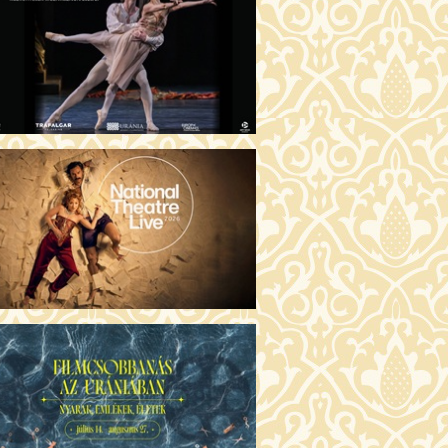
GENTIN TÖRTÉNETEK (16)
00 Fábri terem
JEGYVÁSÁRLÁS
 ÖRDÖG PRADÁT VISEL 2. (12)
:00 Csortos terem
JEGYVÁSÁRLÁS
ÁM ALMÁI (16)
00 Törőcsik Mari terem
JEGYVÁSÁRLÁS
GYAN TUDNÉK ÉLNI
LKÜLED? (12)
:00 Díszterem
JEGYVÁSÁRLÁS
ÜSSZEIA (16)