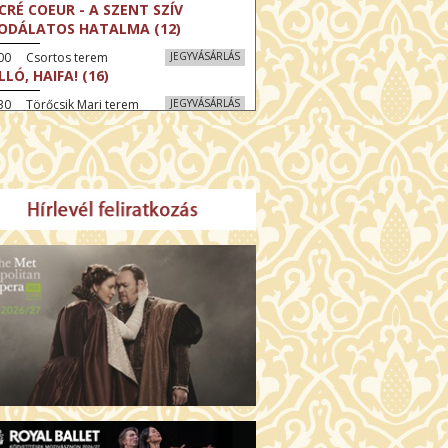
CRÉ COEUR - A SZENT SZÍV
ODÁLATOS HATALMA (12)
:00 Csortos terem
JEGYVÁSÁRLÁS
LLÓ, HAIFA! (16)
30 Törőcsik Mari terem
JEGYVÁSÁRLÁS
KEGYELEM (16)
:30 Díszterem
JEGYVÁSÁRLÁS
GYAR MENYEGZŐ (12)
30 Fábri terem
JEGYVÁSÁRLÁS
SSZI ÉSZAK (12)
:00 Csortos terem
JEGYVÁSÁRLÁS
HÁCS – VILÁGOK HARCA (12)
:30 Díszterem
JEGYVÁSÁRLÁS
ÜSSZEIA (16)
00 Törőcsik Mari terem
JEGYVÁSÁRLÁS
LÁLKOZÁS A BUDDHÁVAL (12)
00 Fábri terem
JEGYVÁSÁRLÁS
MO (12)
:00 Csortos terem
JEGYVÁSÁRLÁS