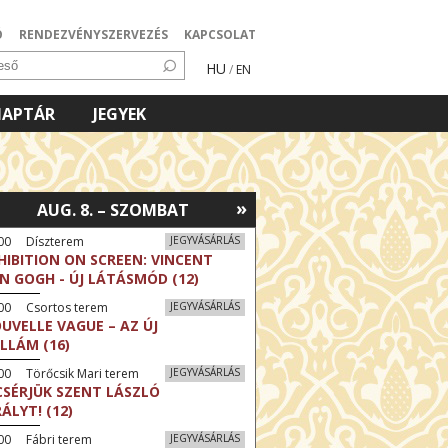
Ó
RENDEZVÉNYSZERVEZÉS
KAPCSOLAT
HU
/
EN
NAPTÁR
JEGYEK
»
AUG. 8. – SZOMBAT
:00 Díszterem
JEGYVÁSÁRLÁS
HIBITION ON SCREEN: VINCENT
N GOGH - ÚJ LÁTÁSMÓD (12)
:00 Csortos terem
JEGYVÁSÁRLÁS
UVELLE VAGUE – AZ ÚJ
LLÁM (16)
00 Törőcsik Mari terem
JEGYVÁSÁRLÁS
CSÉRJÜK SZENT LÁSZLÓ
RÁLYT! (12)
00 Fábri terem
JEGYVÁSÁRLÁS