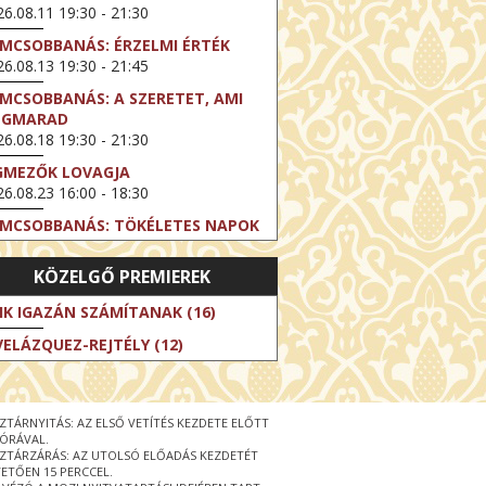
6.08.11 19:30 - 21:30
LMCSOBBANÁS: ÉRZELMI ÉRTÉK
6.08.13 19:30 - 21:45
LMCSOBBANÁS: A SZERETET, AMI
EGMARAD
6.08.18 19:30 - 21:30
GMEZŐK LOVAGJA
6.08.23 16:00 - 18:30
LMCSOBBANÁS: TÖKÉLETES NAPOK
6.08.25 19:30 - 21:45
KÖZELGŐ PREMIEREK
LMCSOBBANÁS: IFJÚSÁG
6.08.27 19:30 - 21:30
IK IGAZÁN SZÁMÍTANAK (16)
HIBITION ON SCREEN: VINCENT
VELÁZQUEZ-REJTÉLY (12)
N GOGH - ÚJ LÁTÁSMÓD
6.08.30 11:00 - 12:30
 LIVE / DAVID IRELAND: THE FIFTH
ZTÁRNYITÁS: AZ ELSŐ VETÍTÉS KEZDETE ELŐTT
EP
 ÓRÁVAL.
6.09.01 19:00 - 21:00
ZTÁRZÁRÁS: AZ UTOLSÓ ELŐADÁS KEZDETÉT
ETŐEN 15 PERCCEL.
RLIN ELESTE