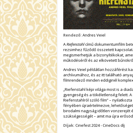
Rendező:
Andres Veiel
A
Riefenstahl
című dokumentumfilm betek
rezsimhez fűződő összetett kapcsolat
megismerhetjük a bizonyítékokat, amel
működéséről és az elkövetett bűnökrő
Andres Veiel példátlan hozzáférést kap
archívumához, és az itt található any
filmrendező minden eddiginél komplex
„Riefenstahl képi világa most is a diada
gyengeség és a tökéletlenség felett. 
Riefenstahlról szóló film” – nyilatkoz
fényében újraértelmezve, lehetőséget 
birodalmi nagyság időtlen vonzerejét 
szükségességét – amit ma újra erősödn
Díjak:
Cinefest 2024 - CineDocs díj