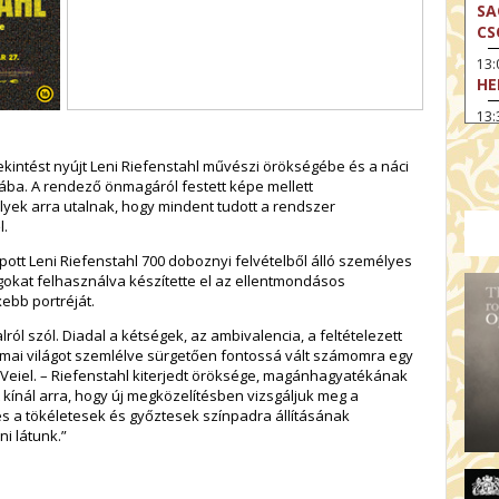
SA
CS
13
HE
13:
A 
intést nyújt Leni Riefenstahl művészi örökségébe és a náci
13
ába. A rendező önmagáról festett képe mellett
MA
yek arra utalnak, hogy mindent tudott a rendszer
14:
l.
ME
ott Leni Riefenstahl 700 doboznyi felvételből álló személyes
15
agokat felhasználva készítette el az ellentmondásos
MO
ebb portréját.
15
lról szól. Diadal a kétségek, az ambivalencia, a feltételezett
OD
A mai világot szemlélve sürgetően fontossá vált számomra egy
ta Veiel. – Riefenstahl kiterjedt öröksége, magánhagyatékának
16:
kínál arra, hogy új megközelítésben vizsgáljuk meg a
TA
és a tökéletesek és győztesek színpadra állításának
17:
i látunk.”
MO
17