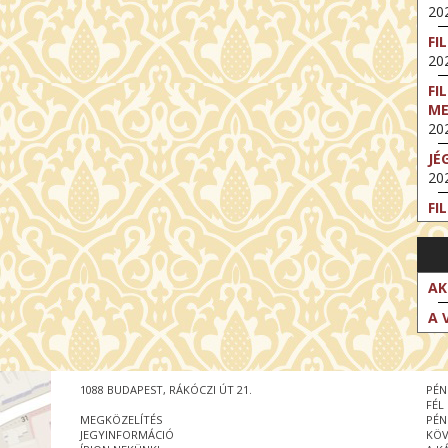
202
FI
202
FI
M
202
JÉ
202
FI
202
FI
202
AK
EX
A 
VA
202
NT
1088 BUDAPEST, RÁKÓCZI ÚT 21.
PÉN
ST
FÉL
202
MEGKÖZELÍTÉS
PÉN
JEGYINFORMÁCIÓ
KÖV
BE