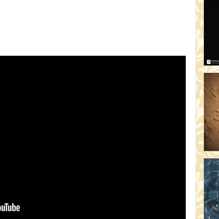
AR
19:
AZ
19
ÁD
19:
HO
NÉ
19
OD