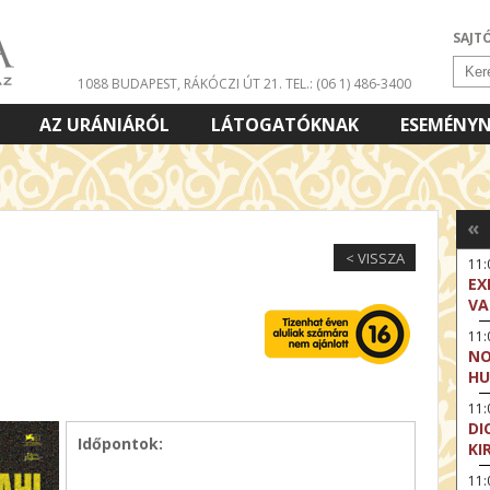
SAJT
1088 BUDAPEST, RÁKÓCZI ÚT 21.
TEL.: (06 1) 486-3400
AZ URÁNIÁRÓL
LÁTOGATÓKNAK
ESEMÉNY
«
< VISSZA
11
EX
VA
11
NO
5
HU
11:
DI
Időpontok:
KI
11: