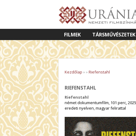
FILMEK
TÁRSMŰVÉSZETEK
VETÍTETT KÉPES ELŐADÁSOK
Kezdőlap
»
»
Riefenstahl
RIEFENSTAHL
Riefenstahl
német dokumentumfilm, 101 perc, 202
eredeti nyelven, magyar felirattal