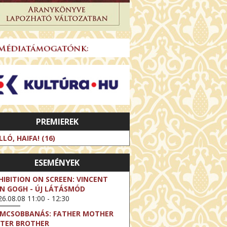
PREMIEREK
LLÓ, HAIFA! (16)
ESEMÉNYEK
HIBITION ON SCREEN: VINCENT
N GOGH - ÚJ LÁTÁSMÓD
6.08.08 11:00 - 12:30
LMCSOBBANÁS: FATHER MOTHER
STER BROTHER