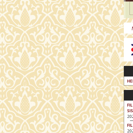
HE
FI
SI
202
FI
202