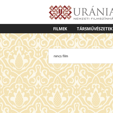
FILMEK
TÁRSMŰVÉSZETEK
VETÍTETT KÉPES ELŐADÁSOK
nincs film