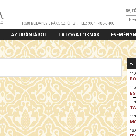
SAJT
1088 BUDAPEST, RÁKÓCZI ÚT 21.
TEL.: (06 1) 486-3400
AZ URÁNIÁRÓL
LÁTOGATÓKNAK
ESEMÉNY
«
11:
BO
11
EG
11:
TA
11
MO
13:
FR