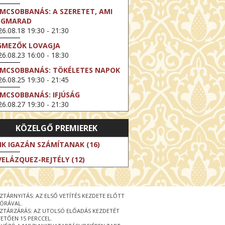
LMCSOBBANÁS: A SZERETET, AMI
EGMARAD
6.08.18 19:30 - 21:30
GMEZŐK LOVAGJA
6.08.23 16:00 - 18:30
LMCSOBBANÁS: TÖKÉLETES NAPOK
6.08.25 19:30 - 21:45
LMCSOBBANÁS: IFJÚSÁG
6.08.27 19:30 - 21:30
HIBITION ON SCREEN: VINCENT
KÖZELGŐ PREMIEREK
N GOGH - ÚJ LÁTÁSMÓD
6.08.30 11:00 - 12:30
IK IGAZÁN SZÁMÍTANAK (16)
 LIVE / DAVID IRELAND: THE FIFTH
VELÁZQUEZ-REJTÉLY (12)
EP
6.09.01 19:00 - 21:00
RLIN ELESTE
ZTÁRNYITÁS: AZ ELSŐ VETÍTÉS KEZDETE ELŐTT
6.09.13 16:00 - 19:00
 ÓRÁVAL.
ZTÁRZÁRÁS: AZ UTOLSÓ ELŐADÁS KEZDETÉT
 LIVE / OSCAR WILDE: THE
ETŐEN 15 PERCCEL.
PORTANCE OF BEING EARNEST