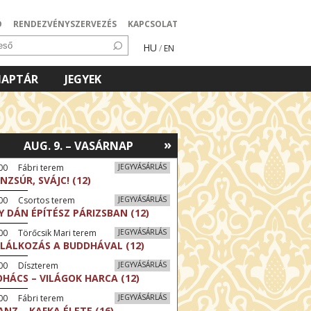
Ó
RENDEZVÉNYSZERVEZÉS
KAPCSOLAT
HU
/
EN
NAPTÁR
JEGYEK
»
AUG. 9. – VASÁRNAP
00 Fábri terem
JEGYVÁSÁRLÁS
NZSÚR, SVÁJC! (12)
:00 Csortos terem
JEGYVÁSÁRLÁS
Y DÁN ÉPÍTÉSZ PÁRIZSBAN (12)
00 Törőcsik Mari terem
JEGYVÁSÁRLÁS
LÁLKOZÁS A BUDDHÁVAL (12)
:00 Díszterem
JEGYVÁSÁRLÁS
HÁCS – VILÁGOK HARCA (12)
00 Fábri terem
JEGYVÁSÁRLÁS
ANZ – KAFKA ÉLETE (16)