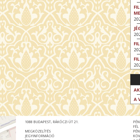
FI
M
202
JÉ
202
FI
202
FI
202
EX
VA
202
AK
NT
A 
ST
202
BE
1088 BUDAPEST, RÁKÓCZI ÚT 21.
PÉN
202
FÉL
MEGKÖZELÍTÉS
PÉN
NT
JEGYINFORMÁCIÓ
KÖV
IM