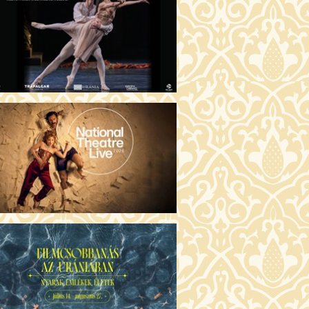
ÜSSZEIA (16)
30 Fábri terem
JEGYVÁSÁRLÁS
ZONGORAHANGOLÓ (16)
:00 Csortos terem
JEGYVÁSÁRLÁS
GENTIN TÖRTÉNETEK (16)
30 Törőcsik Mari terem
JEGYVÁSÁRLÁS
KET NEM BESZÉLEK (16)
00 Fábri terem
JEGYVÁSÁRLÁS
SERŰ KARÁCSONY (16)
:30 Díszterem
JEGYVÁSÁRLÁS
GYŰLÖLET (16)