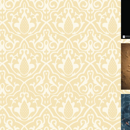
OD
17:
A 
19
AR
19:
MI
20:
KE
20
A 