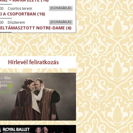
:00 Csortos terem
JEGYVÁSÁRLÁS
KI A CSOPORTBAN (16)
:00 Díszterem
JEGYVÁSÁRLÁS
FELTÁMASZTOTT NOTRE-DAME (6)
30 Törőcsik Mari terem
JEGYVÁSÁRLÁS
CSÉRJÜK SZENT LÁSZLÓ
RÁLYT! (12)
:00 Csortos terem
JEGYVÁSÁRLÁS
 ARANY SPATULA (12)
:00 Díszterem
JEGYVÁSÁRLÁS
CRÉ COEUR - A SZENT SZÍV
ODÁLATOS HATALMA (12)
30 Fábri terem
JEGYVÁSÁRLÁS
MO (12)
:00 Csortos terem
JEGYVÁSÁRLÁS
LLÓ, HAIFA! (16)
00 Törőcsik Mari terem
JEGYVÁSÁRLÁS
ERELMEM, MAROKKÓ (16)
:00 Díszterem
JEGYVÁSÁRLÁS