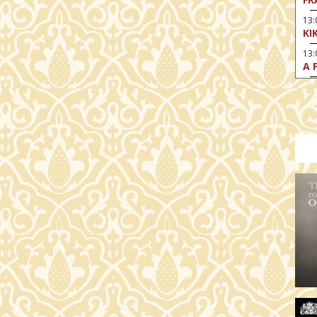
13
KI
13
A 
14:
DI
KI
15
AZ
15
SA
CS
15:
MO
17
HE
17:
SZ
17