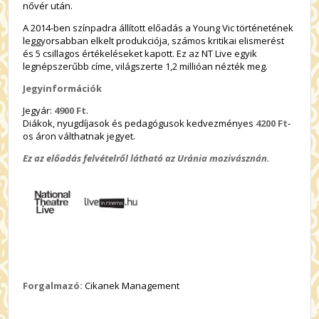
nővér után.
A 2014-ben színpadra állított előadás a Young Vic történetének
leggyorsabban elkelt produkciója, számos kritikai elismerést
és 5 csillagos értékeléseket kapott. Ez az NT Live egyik
legnépszerűbb címe, világszerte 1,2 millióan nézték meg.
Jegyinformációk
Jegyár:
4900 Ft
.
Diákok, nyugdíjasok és pedagógusok kedvezményes
4200 Ft
-
os áron válthatnak jegyet.
Ez az előadás felvételről látható az Uránia mozivásznán.
Forgalmazó:
Cikanek Management