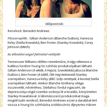
Időpontok:
Rendező:
Benedict Andrews
Főszereplők:
Gillian Anderson (Blanche DuBois), Vanessa
Kirby (Stella Kowalski), Ben Foster (Stanley Kowalski), Corey
Johnson (Mitch)
Az előadást angol felirattal vetítjük!
Tennessee Williams időtlen remekműve,
A vágy villamosa
a
kultikus londoni Young Vic színház produkciójában látható.
Gillian Anderson (
X-akták, A Hajsza, Szexoktatás
) játssza Blanche
DuBois-t, Ben Foster (
A túlélő, Öld meg kedveseid
) Stanley
szerepében, Vanessa Kirby (
BBC-Szép remények, A korona
) Stella
szerepében látható. Amikor Blanche törékeny világa
összeomlik, nővéréhez, Stellahoz fordul vigaszért, de
depressziója végül szembe sodorja őt a brutális, könyörtelen
Stanley Kowalskival. A látomásszerű produkciókat maga
mögött tudó rendező, Benedict Andrews ezzel a darabbal tért
vissza a Young Vic színházba a többszörös díjnyertes Három