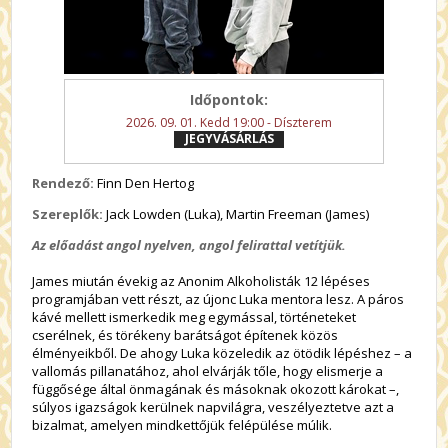
Időpontok:
2026. 09. 01. Kedd 19:00 - Díszterem
JEGYVÁSÁRLÁS
Rendező:
Finn Den Hertog
Szereplők:
Jack Lowden (Luka), Martin Freeman (James)
Az előadást angol nyelven, angol felirattal vetítjük.
James miután évekig az Anonim Alkoholisták 12 lépéses
programjában vett részt, az újonc Luka mentora lesz. A páros
kávé mellett ismerkedik meg egymással, történeteket
cserélnek, és törékeny barátságot építenek közös
élményeikből. De ahogy Luka közeledik az ötödik lépéshez – a
vallomás pillanatához, ahol elvárják tőle, hogy elismerje a
függősége által önmagának és másoknak okozott károkat –,
súlyos igazságok kerülnek napvilágra, veszélyeztetve azt a
bizalmat, amelyen mindkettőjük felépülése múlik.