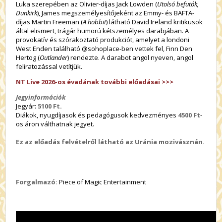
Luka szerepében az Olivier-díjas Jack Lowden (
Utolsó befutók,
Dunkirk
), James megszemélyesítőjeként az Emmy- és BAFTA-
díjas Martin Freeman (
A hobbit
) látható David Ireland kritikusok
által elismert, trágár humorú kétszemélyes darabjában. A
provokatív és szórakoztató produkciót, amelyet a londoni
West Enden található @sohoplace-ben vettek fel, Finn Den
Hertog (
Outlander
) rendezte. A darabot angol nyeven, angol
feliratozással vetítjük.
NT Live 2026-os évadának további előadásai >>>
Jegyinformációk
Jegyár:
5100
Ft.
Diákok, nyugdíjasok és pedagógusok kedvezményes
4500 Ft
-
os áron válthatnak jegyet.
Ez az előadás felvételről látható az Uránia mozivásznán.
Forgalmazó:
Piece of Magic Entertainment