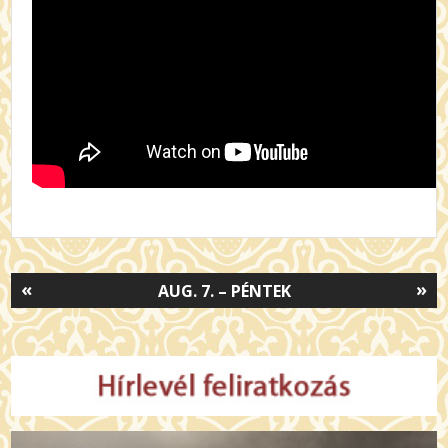
«
»
AUG. 7. – PÉNTEK