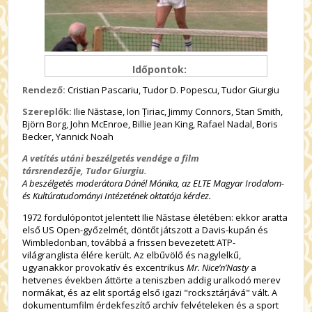
Időpontok:
Rendező:
Cristian Pascariu, Tudor D. Popescu, Tudor Giurgiu
Szereplők:
Ilie Năstase, Ion Țiriac, Jimmy Connors, Stan Smith,
Björn Borg, John McEnroe, Billie Jean King, Rafael Nadal, Boris
Becker, Yannick Noah
A vetítés utáni beszélgetés vendége a
film
társrendezője, Tudor Giurgiu.
A beszélgetés moderátora Dánél Mónika, az ELTE Magyar Irodalom-
és Kultúratudományi Intézetének oktatója kérdez.
1972 fordulópontot jelentett Ilie Năstase életében: ekkor aratta
első US Open-győzelmét, döntőt játszott a Davis-kupán és
Wimbledonban, továbbá a frissen bevezetett ATP-
világranglista élére került. Az elbűvölő és nagylelkű,
ugyanakkor provokatív és excentrikus
Mr. Nice’n’Nasty
a
hetvenes években áttörte a teniszben addig uralkodó merev
normákat, és az elit sportág első igazi "rocksztárjává" vált. A
dokumentumfilm érdekfeszítő archív felvételeken és a sport