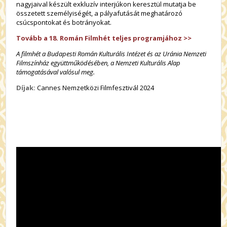
nagyjaival készült exkluzív interjúkon keresztül mutatja be
összetett személyiségét, a pályafutását meghatározó
csúcspontokat és botrányokat.
Tovább a 18. Román Filmhét teljes programjához >>
A filmhét a Budapesti Román Kulturális Intézet és az Uránia Nemzeti
Filmszínház együttműködésében, a Nemzeti Kulturális Alap
támogatásával valósul meg.
Díjak:
Cannes Nemzetközi Filmfesztivál 2024