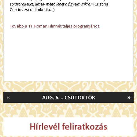
sorstöredéket, amely méltó lehet a figyelmünkre
.” (Cristina
Corciovescu filmkritikus)
Tovább a 11. Román Filmhét teljes programjához
«
»
AUG. 6. – CSÜTÖRTÖK