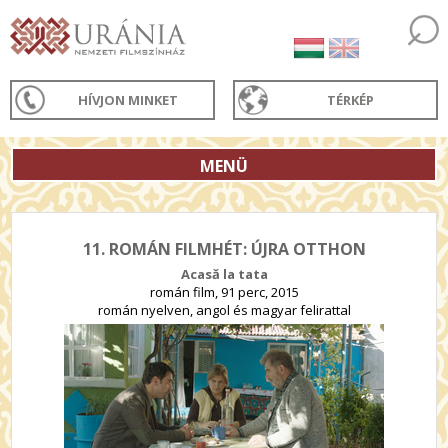
HÍVJON MINKET
TÉRKÉP
MENÜ
11. ROMÁN FILMHÉT: ÚJRA OTTHON
Acasă la tata
román film, 91 perc, 2015
román nyelven, angol és magyar felirattal