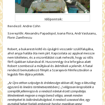
Időpontok:
Rendező:
Andrei Cohn
Szereplők
: Alexandru Papadopol, Ioana Flora, Andi Vasluianu,
Florin Zamfirescu
Robert, a bukaresti költő és újságíró visszatér szülőfalujába,
ahol anyja halála óta nem járt. Kapcsolata az apjával messze
nem tökéletes, és a viszontlátást csak nehezíti, hogy az idős
férfi újabban Iulianával él. Huszonnégy óra leforgása alatt
Robert szembesül a múltjával és átértékeli a jelenét. A fiatal
rendező bemutatkozó filmjét a Szarajevói Filmfesztiválon a
legjobb film díjára jelölték.
„
Az Újra otthon szépsége és érdekessége abban áll, hogy a látszólag
egyszerű és lineáris történetvezetésben […] világosan kirajzolódik a
szereplők jellemrajza és a rendező irántuk érzett szimpátiája.
Mindenkinek megvan a maga benső világa, annak minden
reményével és kiábrándultságával. A rendező szavaival élve, egy
asztalnál helyet foglaló emberpár hordoz magában annyi