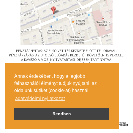
PÉNZTÁRNYITÁS: AZ ELSŐ VETÍTÉS KEZDETE ELŐTT FÉL ÓRÁVAL.
PÉNZTÁRZÁRÁS: AZ UTOLSÓ ELŐADÁS KEZDETÉT KÖVETŐEN 15 PERCCEL.
A KÁVÉZÓ A MOZI NYITVATARTÁSI IDEJÉBEN TART NYITVA.
© URÁNIA NEMZETI FILMSZÍNHÁZ
AZ
ART-MOZI EGYESÜLET
TAGMOZIJA
Annak érdekében, hogy a legjobb
1088 BUDAPEST, RÁKÓCZI ÚT 21.
felhasználói élményt tudjuk nyújtani, az
MEGKÖZELÍTÉS
oldalunk sütiket (cookie-at) használ.
JEGYINFORMÁCIÓ
ÍRJON NEKÜNK!
adatvédelmi nyilatkozat
KÖZÉRDEKŰ ADATOK
SAJTÓ
ADATVÉDELMI TÁJÉKOZTATÓ
Rendben