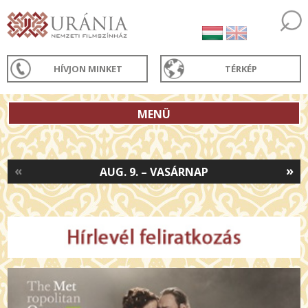
HÍVJON MINKET
TÉRKÉP
MENÜ
«
»
AUG. 9. – VASÁRNAP