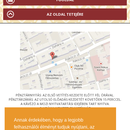
AZ OLDAL TETEJÉRE
PÉNZTÁRNYITÁS: AZ ELSŐ VETÍTÉS KEZDETE ELŐTT FÉL ÓRÁVAL.
PÉNZTÁRZÁRÁS: AZ UTOLSÓ ELŐADÁS KEZDETÉT KÖVETŐEN 15 PERCCEL.
A KÁVÉZÓ A MOZI NYITVATARTÁSI IDEJÉBEN TART NYITVA.
© URÁNIA NEMZETI FILMSZÍNHÁZ
AZ
ART-MOZI EGYESÜLET
TAGMOZIJA
Annak érdekében, hogy a legjobb
1088 BUDAPEST, RÁKÓCZI ÚT 21.
felhasználói élményt tudjuk nyújtani, az