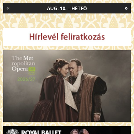
«
»
AUG. 10. – HÉTFŐ