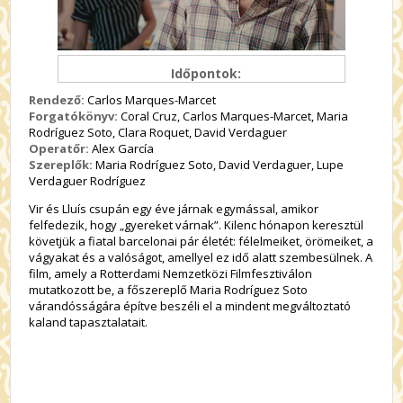
Időpontok:
Rendező:
Carlos Marques-Marcet
Forgatókönyv:
Coral Cruz, Carlos Marques-Marcet, Maria
Rodríguez Soto, Clara Roquet, David Verdaguer
Operatőr:
Alex García
Szereplők:
Maria Rodríguez Soto, David Verdaguer, Lupe
Verdaguer Rodríguez
Vir és Lluís csupán egy éve járnak egymással, amikor
felfedezik, hogy „gyereket várnak”. Kilenc hónapon keresztül
követjük a fiatal barcelonai pár életét: félelmeiket, örömeiket, a
vágyakat és a valóságot, amellyel ez idő alatt szembesülnek. A
film, amely a Rotterdami Nemzetközi Filmfesztiválon
mutatkozott be, a főszereplő Maria Rodríguez Soto
várandósságára építve beszéli el a mindent megváltoztató
kaland tapasztalatait.