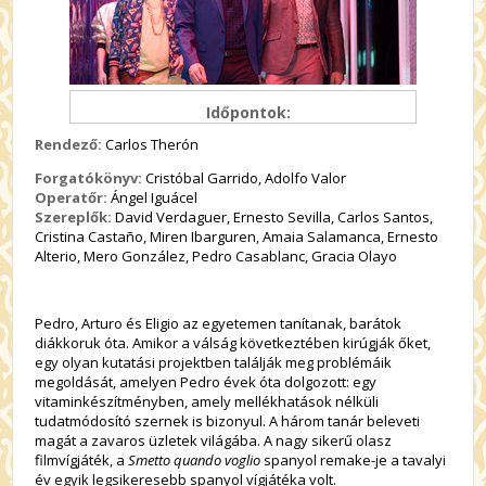
Időpontok:
Rendező:
Carlos Therón
Forgatókönyv:
Cristóbal Garrido, Adolfo Valor
Operatőr:
Ángel Iguácel
Szereplők:
David Verdaguer, Ernesto Sevilla, Carlos Santos,
Cristina Castaño, Miren Ibarguren, Amaia Salamanca, Ernesto
Alterio, Mero González, Pedro Casablanc, Gracia Olayo
Pedro, Arturo és Eligio az egyetemen tanítanak, barátok
diákkoruk óta. Amikor a válság következtében kirúgják őket,
egy olyan kutatási projektben találják meg problémáik
megoldását, amelyen Pedro évek óta dolgozott: egy
vitaminkészítményben, amely mellékhatások nélküli
tudatmódosító szernek is bizonyul. A három tanár beleveti
magát a zavaros üzletek világába. A nagy sikerű olasz
filmvígjáték, a
Smetto quando voglio
spanyol remake-je a tavalyi
év egyik legsikeresebb spanyol vígjátéka volt.