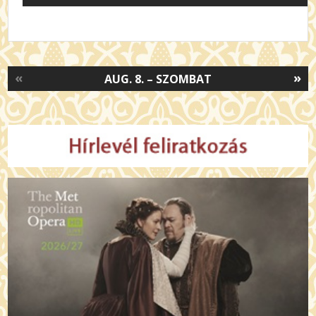
«
»
AUG. 8. – SZOMBAT