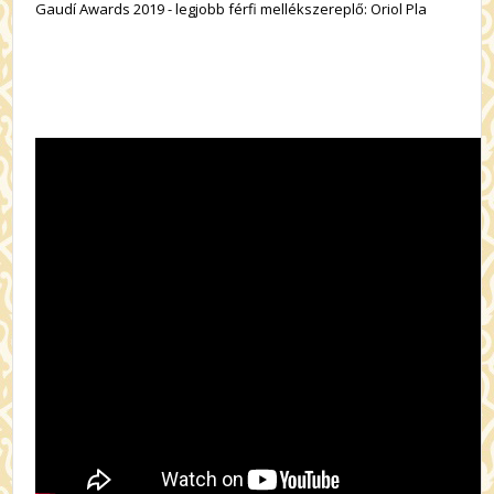
Gaudí Awards 2019 - legjobb férfi mellékszereplő: Oriol Pla