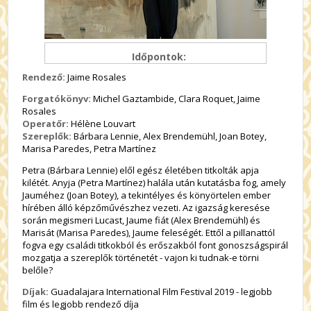
Időpontok:
Rendező:
Jaime Rosales
Forgatókönyv:
Michel Gaztambide, Clara Roquet, Jaime
Rosales
Operatőr:
Hélène Louvart
Szereplők:
Bárbara Lennie, Alex Brendemühl, Joan Botey,
Marisa Paredes, Petra Martínez
Petra (Bárbara Lennie) elől egész életében titkolták apja
kilétét. Anyja (Petra Martínez) halála után kutatásba fog, amely
Jauméhez (Joan Botey), a tekintélyes és könyörtelen ember
hírében álló képzőművészhez vezeti. Az igazság keresése
során megismeri Lucast, Jaume fiát (Alex Brendemühl) és
Marisát (Marisa Paredes), Jaume feleségét. Ettől a pillanattól
fogva egy családi titkokból és erőszakból font gonoszságspirál
mozgatja a szereplők történetét - vajon ki tudnak-e törni
belőle?
Díjak:
Guadalajara International Film Festival 2019 - legjobb
film és legjobb rendező díja