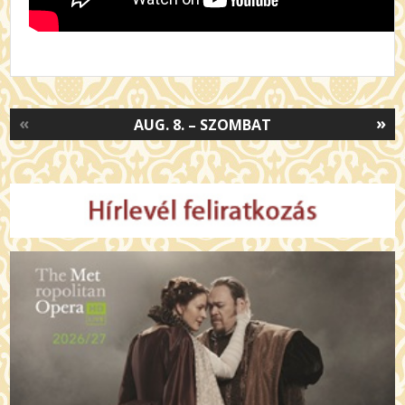
«
»
AUG. 8. – SZOMBAT