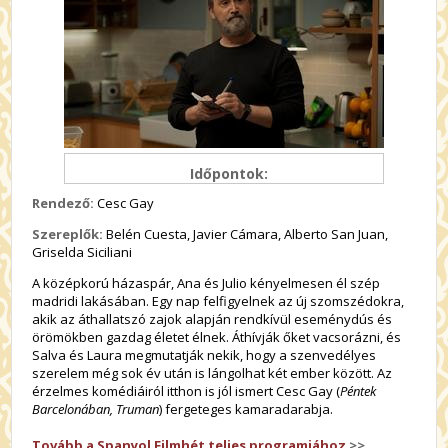
Időpontok:
Rendező:
Cesc Gay
Szereplők:
Belén Cuesta, Javier Cámara, Alberto San Juan,
Griselda Siciliani
A középkorú házaspár, Ana és Julio kényelmesen él szép
madridi lakásában. Egy nap felfigyelnek az új szomszédokra,
akik az áthallatszó zajok alapján rendkívül eseménydús és
örömökben gazdag életet élnek. Áthívják őket vacsorázni, és
Salva és Laura megmutatják nekik, hogy a szenvedélyes
szerelem még sok év után is lángolhat két ember között. Az
érzelmes komédiáiról itthon is jól ismert Cesc Gay (
Péntek
Barcelonában, Truman
) fergeteges kamaradarabja.
Tovább a Spanyol Filmhét teljes programjához
>>