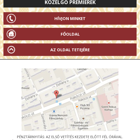
KÖZELGŐ PREMIEREK
HÍVJON MINKET
FŐOLDAL
AZ OLDAL TETEJÉRE
PÉNZTÁRNYITÁS: AZ ELSŐ VETÍTÉS KEZDETE ELŐTT FÉL ÓRÁVAL.