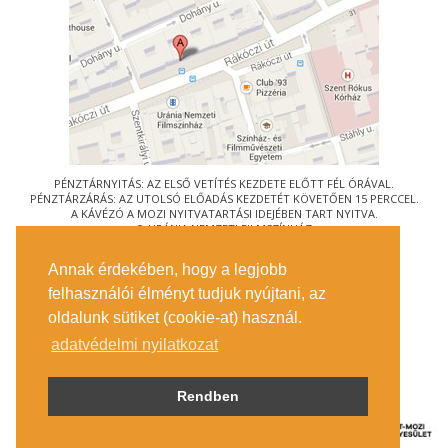
PÉNZTÁRNYITÁS: AZ ELSŐ VETÍTÉS KEZDETE ELŐTT FÉL ÓRÁVAL.
PÉNZTÁRZÁRÁS: AZ UTOLSÓ ELŐADÁS KEZDETÉT KÖVETŐEN 15 PERCCEL.
A KÁVÉZÓ A MOZI NYITVATARTÁSI IDEJÉBEN TART NYITVA.
© URÁNIA NEMZETI FILMSZÍNHÁZ
AZ
ART-MOZI EGYESÜLET
TAGMOZIJA
Annak érdekében, hogy a legjobb
1088 BUDAPEST, RÁKÓCZI ÚT 21.
felhasználói élményt tudjuk nyújtani, az
MEGKÖZELÍTÉS
oldalunk sütiket (cookie-at) használ.
JEGYINFORMÁCIÓ
ÍRJON NEKÜNK!
adatvédelmi nyilatkozat
KÖZÉRDEKŰ ADATOK
SAJTÓ
ADATVÉDELMI TÁJÉKOZTATÓ
Rendben