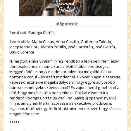
Időpontok:
Rendező:
Rodrigo Cortés
Szereplők:
Mario Casas, Anna Castillo, Guillermo Toledo,
Josep Maria Pou, Blanca Portillo, José Sacristán, José García,
David Lorente
N. megtört ember, valami nincs rendben a lelkében. Nem akar
döntéseket hozni, nem akar az élettől több lehetőséget.
Meggyőződése, hogy minden problémája megoldódik, ha
börtönbe vonul – és ezért mindent el is követ. Vajon a szerettei
képesek lesznek-e megakadályozni, hogy egyre súlyosabb
bűncselekményeket kövessen el? És vajon meddig mehet el a
bíró, hogy megállítsa? A nemzetközi díjakkal elismert író-
rendező Rodrigo Cortés (
Buried
,
Red Lights
) új spanyol nyelvű
filmje, amelynek Martin Scorsese az executive producere,
izgalmas történet egy férfiról, aki mindent elkövet, hogy rácsok
mögött élhessen.
*****