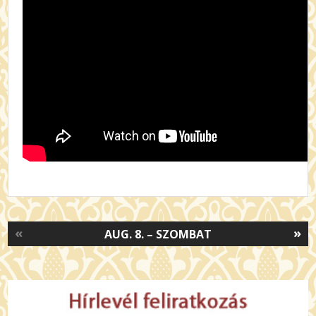
«
»
AUG. 8. – SZOMBAT