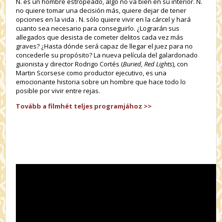
N. es un hombre estropeado, algo no va bien en su interior. N.
no quiere tomar una decisión más, quiere dejar de tener
opciones en la vida . N. sólo quiere vivir en la cárcel y hará
cuanto sea necesario para conseguirlo. ¿Lograrán sus
allegados que desista de cometer delitos cada vez más
graves? ¿Hasta dónde será capaz de llegar el juez para no
concederle su propósito? La nueva película del galardonado
guionista y director Rodrigo Cortés (
Buried, Red Lights
), con
Martin Scorsese como productor ejecutivo, es una
emocionante historia sobre un hombre que hace todo lo
posible por vivir entre rejas.
Tovább a filmhét teljes programjához >>