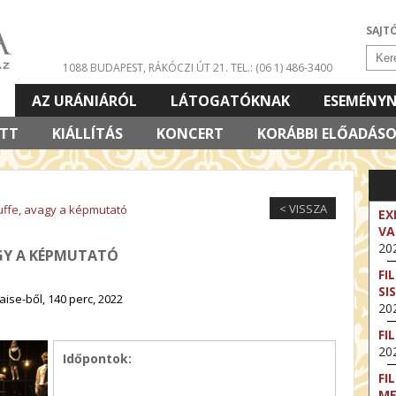
SAJT
1088 BUDAPEST, RÁKÓCZI ÚT 21.
TEL.: (06 1) 486-3400
AZ URÁNIÁRÓL
LÁTOGATÓKNAK
ESEMÉNY
ETT
KIÁLLÍTÁS
KONCERT
KORÁBBI ELŐADÁS
< VISSZA
tuffe, avagy a képmutató
EX
VA
202
AGY A KÉPMUTATÓ
FI
SI
aise-ből, 140 perc, 2022
202
FI
202
Időpontok:
FI
M