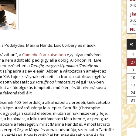
202
JÉ
202
FI
202
«
FI
is Podalydés, Marina Hands, Loïc Corbery és mások
202
H
 házában”, a
Comedie Francaise-ben
egy olyan művével
EX
 nem adott elő, pedig így áll a dolog. A londoni NT Live
27
VA
ve rendezésében a
Tartuffe, avagy a képmutató (Tartuffe ou
3
202
lt színpadra az év elején. Abban a változatban amelyet az
r XIV. Lajos királynak tetszett – a francia katolikus egyház
10
NT
ozott változatát (
Le Tartuffe ou l'Imposteur
) végül 1669-ben
17
ST
olott az átdolgozás tompított a mű élén, és öt felvonásosra
202
24
m felvonásból állt.
BE
31
sének 400. évfordulója alkalmából az eredeti, kiélezettebb
202
si képmutatásról rántja le a leplet. Tartuffe (Christophe
k egy polgári család életébe, miután annak hiszékeny feje,
 a bizalmast, a lelki tanítómestert látja benne, az pedig az
sábítani a feleségét, Elmirát (Marina Hands) is. A most látható
 szerepel Orgon lánya és annak udvarlója, szorosabb Tartuffe
s kérdéses, hogy ki csábít el kit), még élesebb apa és fia