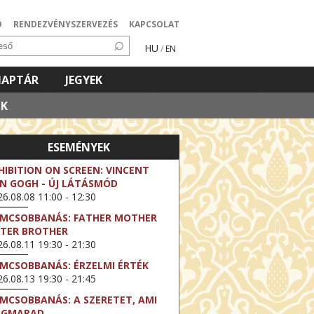
Ó
RENDEZVÉNYSZERVEZÉS
KAPCSOLAT
HU
/
EN
NAPTÁR
JEGYEK
OK
ESEMÉNYEK
HIBITION ON SCREEN: VINCENT
N GOGH - ÚJ LÁTÁSMÓD
6.08.08 11:00 - 12:30
LMCSOBBANÁS: FATHER MOTHER
STER BROTHER
6.08.11 19:30 - 21:30
LMCSOBBANÁS: ÉRZELMI ÉRTÉK
6.08.13 19:30 - 21:45
LMCSOBBANÁS: A SZERETET, AMI
EGMARAD