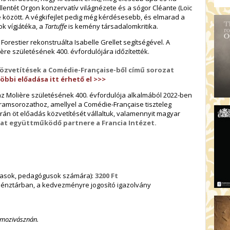
lentét Orgon konzervatív világnézete és a sógor Cléante (Loïc
pe között. A végkifejlet pedig még kérdésesebb, és elmarad a
ok vígjátéka, a
Tartuffe
is kemény társadalomkritika.
 Forestier rekonstruálta Isabelle Grellet segítségével. A
ère születésének 400. évfordulójára időzítették.
 közvetítések a Comédie-Française-ből című sorozat
öbbi előadása itt érhető el >>>
zaz Molière születésének 400. évfordulója alkalmából 2022-ben
gramsorozathoz, amellyel a Comédie-Française tiszteleg
során öt előadás közvetítését vállaltuk, valamennyit magyar
t együttműködő partnere a Francia Intézet.
jasok, pedagógusok számára):
3200 Ft
énztárban, a kedvezményre jogosító igazolvány
a mozivásznán.