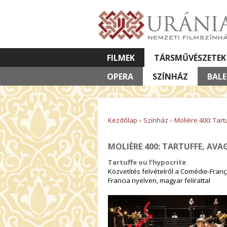
FILMEK
TÁRSMŰVÉSZETEK
OPERA
VETÍTETT KÉPES ELŐADÁSOK
SZÍNHÁZ
BAL
Kezdőlap
»
Színház
»
Molière 400: Tar
MOLIÈRE 400: TARTUFFE, AV
Tartuffe ou l’hypocrite
Közvetítés felvételről a Comédie-Franç
Francia nyelven, magyar felirattal