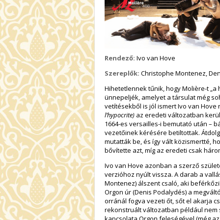
Rendező:
Ivo van Hove
Szereplők:
Christophe Montenez, Den
Hihetetlennek tűnik, hogy Molière-t „a
ünnepeljék, amelyet a társulat még soha
vetítésekből is jól ismert Ivo van Ho
l’hypocrite)
az eredeti változatban kerü
1664-es versailles-i bemutató után – bá
vezetőinek kérésére betiltottak. Átdolg
mutatták be, és így vált közismertté, h
bővítette azt, míg az eredeti csak háro
Ivo van Hove azonban a szerző születé
verzióhoz nyúlt vissza. A darab a vallá
Montenez) álszent csaló, aki beférkőzi
Orgon úr (Denis Podalydés) a megváltót,
orránál fogva vezeti őt, sőt el akarja c
rekonstruált változatban például nem
kapcsolata Orgon feleségével (még az i