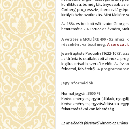
konfliktusa, és még látványosabb az el
Corbery) progresszív, libertin világké
királyi közbeavatkozás. Mint Molière s
Az 1664-es betiltott változatot Georges
bemutatót a 2021/2022-es évadra, Moli
A vetítés a MOLIÈRE 400 - Színházi
részeként valósul meg.
A sorozat t
Jean-Baptiste Poquelin (1622-1673), a
az Uránia is csatlakozott ahhoz a pro
legillusztrisabb szerzője előtt. Az év 
felirattal, felvételről.
A programsoroza
J
egyinformációk
Normál jegyár:
3600 Ft
.
Kedvezményes jegyár (diákok, nyugdí
Kedvezményes jegyvásárlásra a jegyp
felmutatásával van lehetőség.
Ez az előadás felvételről látható az Uráni