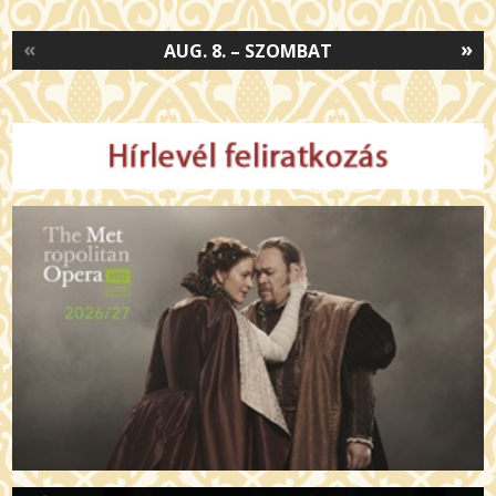
«
»
AUG. 8. – SZOMBAT