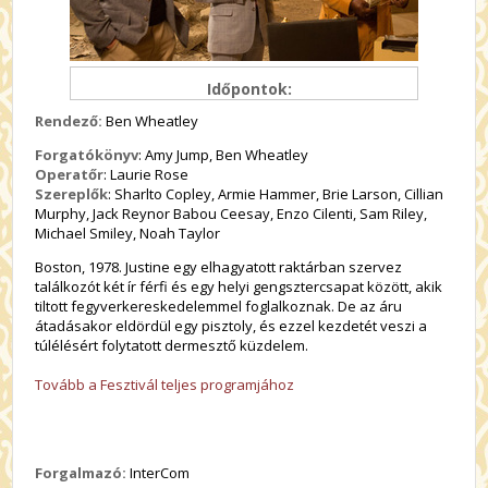
Időpontok:
Rendező:
Ben Wheatley
Forgatókönyv
: Amy Jump, Ben Wheatley
Operatőr
: Laurie Rose
Szereplők
: Sharlto Copley, Armie Hammer, Brie Larson, Cillian
Murphy, Jack Reynor Babou Ceesay, Enzo Cilenti, Sam Riley,
Michael Smiley, Noah Taylor
Boston, 1978. Justine egy elhagyatott raktárban szervez
találkozót két ír férfi és egy helyi gengsztercsapat között, akik
tiltott fegyverkereskedelemmel foglalkoznak. De az áru
átadásakor eldördül egy pisztoly, és ezzel kezdetét veszi a
túlélésért folytatott dermesztő küzdelem.
Tovább a Fesztivál teljes programjához
Forgalmazó:
InterCom