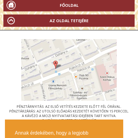
FŐOLDAL
AZ OLDAL TETEJÉRE
PÉNZTÁRNYITÁS: AZ ELSŐ VETÍTÉS KEZDETE ELŐTT FÉL ÓRÁVAL.
PÉNZTÁRZÁRÁS: AZ UTOLSÓ ELŐADÁS KEZDETÉT KÖVETŐEN 15 PERCCEL.
A KÁVÉZÓ A MOZI NYITVATARTÁSI IDEJÉBEN TART NYITVA.
© URÁNIA NEMZETI FILMSZÍNHÁZ
AZ
ART-MOZI EGYESÜLET
TAGMOZIJA
Annak érdekében, hogy a legjobb
1088 BUDAPEST, RÁKÓCZI ÚT 21.