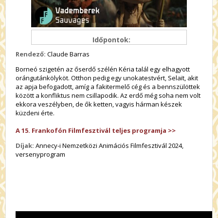
Időpontok:
Rendező:
Claude Barras
Borneó szigetén az őserdő szélén Kéria talál egy elhagyott
orángutánkölyköt. Otthon pedig egy unokatestvért, Selaït, akit
az apja befogadott, amíg a fakitermelő cég és a bennszülöttek
között a konfliktus nem csillapodik. Az erdő még soha nem volt
ekkora veszélyben, de ők ketten, vagyis hárman készek
küzdeni érte.
A 15. Frankofón Filmfesztivál teljes programja >>
Díjak:
Annecy-i Nemzetközi Animációs Filmfesztivál 2024,
versenyprogram