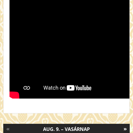
«
»
AUG. 9. – VASÁRNAP