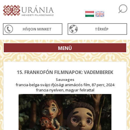
HÍVJON MINKET
TÉRKÉP
MENÜ
15. FRANKOFÓN FILMNAPOK: VADEMBEREK
Sauvages
francia-belga-svájci ifjúsági animációs film, 87 perc, 2024
francia nyelven, magyar felirattal