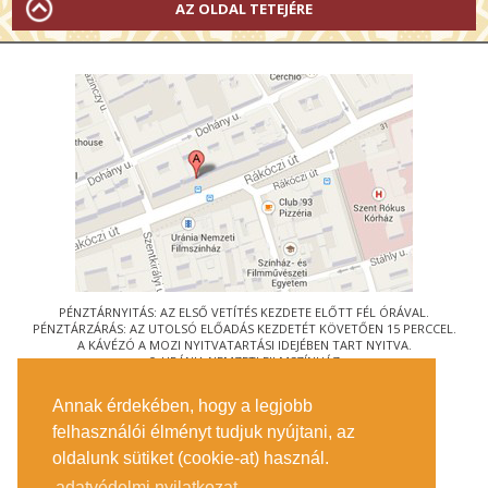
AZ OLDAL TETEJÉRE
PÉNZTÁRNYITÁS: AZ ELSŐ VETÍTÉS KEZDETE ELŐTT FÉL ÓRÁVAL.
PÉNZTÁRZÁRÁS: AZ UTOLSÓ ELŐADÁS KEZDETÉT KÖVETŐEN 15 PERCCEL.
A KÁVÉZÓ A MOZI NYITVATARTÁSI IDEJÉBEN TART NYITVA.
© URÁNIA NEMZETI FILMSZÍNHÁZ
AZ
ART-MOZI EGYESÜLET
TAGMOZIJA
Annak érdekében, hogy a legjobb
1088 BUDAPEST, RÁKÓCZI ÚT 21.
felhasználói élményt tudjuk nyújtani, az
MEGKÖZELÍTÉS
oldalunk sütiket (cookie-at) használ.
JEGYINFORMÁCIÓ
ÍRJON NEKÜNK!
adatvédelmi nyilatkozat