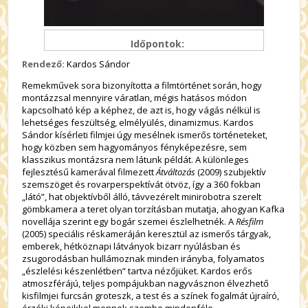
Időpontok:
Rendező:
Kardos Sándor
Remekművek sora bizonyította a filmtörténet során, hogy
montázzsal mennyire váratlan, mégis hatásos módon
kapcsolható kép a képhez, de azt is, hogy vágás nélkül is
lehetséges feszültség, elmélyülés, dinamizmus. Kardos
Sándor kísérleti filmjei úgy mesélnek ismerős történeteket,
hogy közben sem hagyományos fényképezésre, sem
klasszikus montázsra nem látunk példát. A különleges
fejlesztésű kamerával filmezett
Átváltozás
(2009) szubjektív
szemszöget és rovarperspektívát ötvöz, így a 360 fokban
„látó”, hat objektívből álló, távvezérelt minirobotra szerelt
gömbkamera a teret olyan torzításban mutatja, ahogyan Kafka
novellája szerint egy bogár szemei észlelhetnék. A
Résfilm
(2005) speciális réskameráján keresztül az ismerős tárgyak,
emberek, hétköznapi látványok bizarr nyúlásban és
zsugorodásban hullámoznak minden irányba, folyamatos
„észlelési készenlétben” tartva nézőjüket. Kardos erős
atmoszférájú, teljes pompájukban nagyvásznon élvezhető
kisfilmjei furcsán groteszk, a test és a színek fogalmát újraíró,