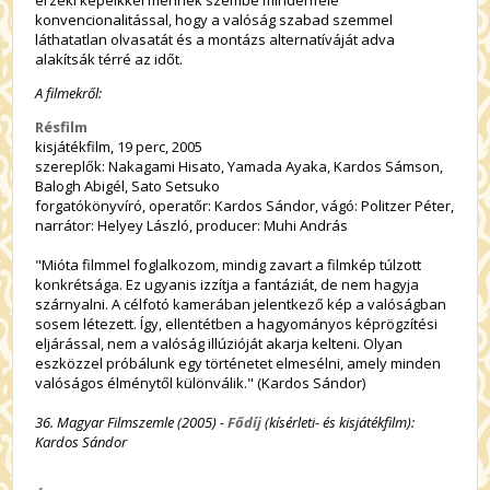
érzéki képeikkel mennek szembe mindenféle
konvencionalitással, hogy a valóság szabad szemmel
láthatatlan olvasatát és a montázs alternatíváját adva
alakítsák térré az időt.
A filmekről:
Résfilm
kisjátékfilm, 19 perc, 2005
szereplők: Nakagami Hisato, Yamada Ayaka, Kardos Sámson,
Balogh Abigél, Sato Setsuko
forgatókönyvíró, operatőr: Kardos Sándor, vágó: Politzer Péter,
narrátor: Helyey László, producer: Muhi András
"Mióta filmmel foglalkozom, mindig zavart a filmkép túlzott
konkrétsága. Ez ugyanis izzítja a fantáziát, de nem hagyja
szárnyalni. A célfotó kamerában jelentkező kép a valóságban
sosem létezett. Így, ellentétben a hagyományos képrögzítési
eljárással, nem a valóság illúzióját akarja kelteni. Olyan
eszközzel próbálunk egy történetet elmesélni, amely minden
valóságos élménytől különválik." (Kardos Sándor)
36. Magyar Filmszemle (2005) -
Fődíj
(kísérleti- és kisjátékfilm):
Kardos Sándor