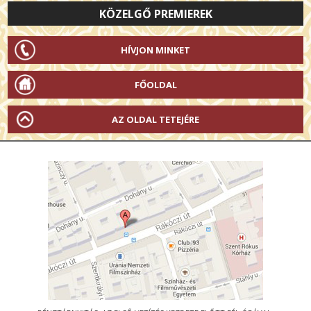
KÖZELGŐ PREMIEREK
HÍVJON MINKET
FŐOLDAL
AZ OLDAL TETEJÉRE