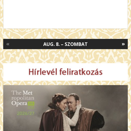
«
»
AUG. 8. – SZOMBAT