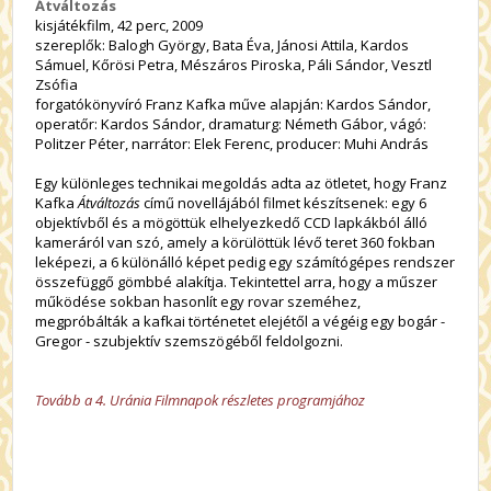
Átváltozás
kisjátékfilm, 42 perc, 2009
szereplők: Balogh György, Bata Éva, Jánosi Attila, Kardos
Sámuel, Kőrösi Petra, Mészáros Piroska, Páli Sándor, Vesztl
Zsófia
forgatókönyvíró Franz Kafka műve alapján: Kardos Sándor,
operatőr: Kardos Sándor, dramaturg: Németh Gábor, vágó:
Politzer Péter, narrátor: Elek Ferenc, producer: Muhi András
Egy különleges technikai megoldás adta az ötletet, hogy Franz
Kafka
Átváltozás
című novellájából filmet készítsenek: egy 6
objektívből és a mögöttük elhelyezkedő CCD lapkákból álló
kameráról van szó, amely a körülöttük lévő teret 360 fokban
leképezi, a 6 különálló képet pedig egy számítógépes rendszer
összefüggő gömbbé alakítja. Tekintettel arra, hogy a műszer
működése sokban hasonlít egy rovar szeméhez,
megpróbálták a kafkai történetet elejétől a végéig egy bogár -
Gregor - szubjektív szemszögéből feldolgozni.
Tovább a 4. Uránia Filmnapok részletes programjához