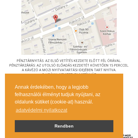
PÉNZTÁRNYITÁS: AZ ELSŐ VETÍTÉS KEZDETE ELŐTT FÉL ÓRÁVAL.
PÉNZTÁRZÁRÁS: AZ UTOLSÓ ELŐADÁS KEZDETÉT KÖVETŐEN 15 PERCCEL.
A KÁVÉZÓ A MOZI NYITVATARTÁSI IDEJÉBEN TART NYITVA.
© URÁNIA NEMZETI FILMSZÍNHÁZ
AZ
ART-MOZI EGYESÜLET
TAGMOZIJA
Annak érdekében, hogy a legjobb
1088 BUDAPEST, RÁKÓCZI ÚT 21.
felhasználói élményt tudjuk nyújtani, az
MEGKÖZELÍTÉS
oldalunk sütiket (cookie-at) használ.
JEGYINFORMÁCIÓ
ÍRJON NEKÜNK!
adatvédelmi nyilatkozat
KÖZÉRDEKŰ ADATOK
SAJTÓ
ADATVÉDELMI TÁJÉKOZTATÓ
Rendben