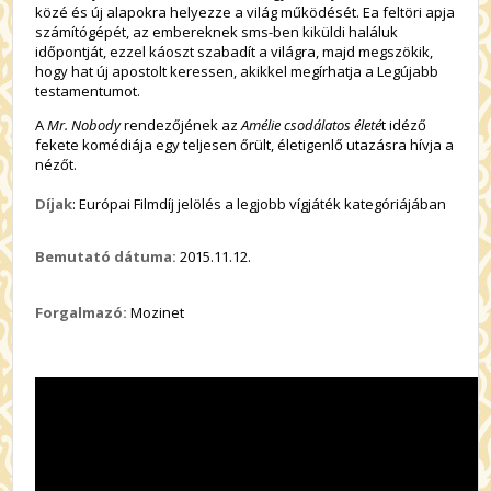
közé és új alapokra helyezze a világ működését. Ea feltöri apja
számítógépét, az embereknek sms-ben kiküldi haláluk
időpontját, ezzel káoszt szabadít a világra, majd megszökik,
hogy hat új apostolt keressen, akikkel megírhatja a Legújabb
testamentumot.
A
Mr. Nobody
rendezőjének az
Amélie csodálatos életé
t idéző
fekete komédiája egy teljesen őrült, életigenlő utazásra hívja a
nézőt.
Díjak
: Európai Filmdíj jelölés a legjobb vígjáték kategóriájában
Bemutató dátuma:
2015.11.12.
Forgalmazó:
Mozinet