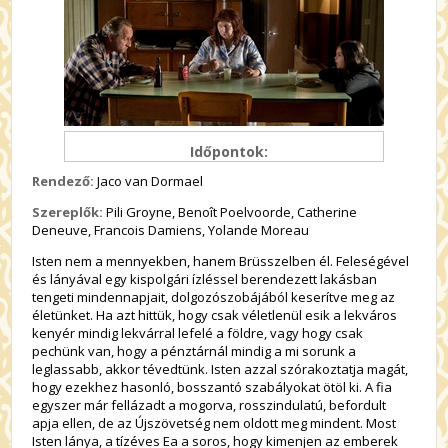
Időpontok:
Rendező:
Jaco van Dormael
Szereplők:
Pili Groyne, Benoît Poelvoorde, Catherine
Deneuve, Francois Damiens, Yolande Moreau
Isten nem a mennyekben, hanem Brüsszelben él. Feleségével
és lányával egy kispolgári ízléssel berendezett lakásban
tengeti mindennapjait, dolgozószobájából keserítve meg az
életünket. Ha azt hittük, hogy csak véletlenül esik a lekváros
kenyér mindig lekvárral lefelé a földre, vagy hogy csak
pechünk van, hogy a pénztárnál mindig a mi sorunk a
leglassabb, akkor tévedtünk. Isten azzal szórakoztatja magát,
hogy ezekhez hasonló, bosszantó szabályokat ötöl ki. A fia
egyszer már fellázadt a mogorva, rosszindulatú, befordult
apja ellen, de az Újszövetség nem oldott meg mindent. Most
Isten lánya, a tízéves Ea a soros, hogy kimenjen az emberek