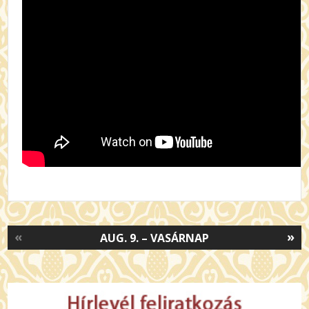
«
»
AUG. 9. – VASÁRNAP