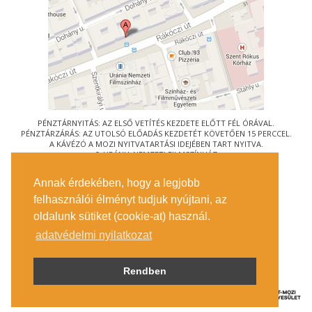
PÉNZTÁRNYITÁS: AZ ELSŐ VETÍTÉS KEZDETE ELŐTT FÉL ÓRÁVAL.
PÉNZTÁRZÁRÁS: AZ UTOLSÓ ELŐADÁS KEZDETÉT KÖVETŐEN 15 PERCCEL.
A KÁVÉZÓ A MOZI NYITVATARTÁSI IDEJÉBEN TART NYITVA.
© URÁNIA NEMZETI FILMSZÍNHÁZ
AZ
ART-MOZI EGYESÜLET
TAGMOZIJA
Annak érdekében, hogy a legjobb
1088 BUDAPEST, RÁKÓCZI ÚT 21.
felhasználói élményt tudjuk nyújtani, az
MEGKÖZELÍTÉS
oldalunk sütiket (cookie-at) használ.
JEGYINFORMÁCIÓ
ÍRJON NEKÜNK!
adatvédelmi nyilatkozat
KÖZÉRDEKŰ ADATOK
SAJTÓ
ADATVÉDELMI TÁJÉKOZTATÓ
Rendben