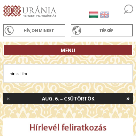
HÍVJON MINKET
TÉRKÉP
MENÜ
nincs film
«
»
AUG. 6. – CSÜTÖRTÖK