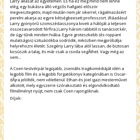
Larry állását az egyetemen. És ha ez még mind nem lenne
elég, egy bukásra álló végzős hallgató először
megvesztegetni, majd miután nem jár sikerrel, rágalmazásért
perelni akarja az egyre kétségbeesett professzort. (Ráadásul
Larry gyönyörű szomszédasszonya kiveti a hálóját a teljesen
összezavarodott férfira.) Larry három rabbitól is tanácsot kér,
de úgy tűnik minden hiába. Egyre groteszkebb (és roppant
mulatságos) szituációkba sodródik, miközben megpróbálja
helyrehozni életét. Szegény Larry lába alól lassan, de biztosan
kicsúszik a talaj, és már csak a csoda segÃ­thet. Vagy még az
sem...
A Coen testvérpár legújabb, zseniális tragikomédiáját idén a
legjobb film és a legjobb forgatókönyv kategóriában is Oscar-
dÃ­jra jelölték, nem véletlenül. Ethan és Joel igazi mesterművet
alkotott, mely egyszerre szórakoztató és elgondolkodtató
filmélményt nyújt, nem csak Coen rajongóknak.
Díjak: