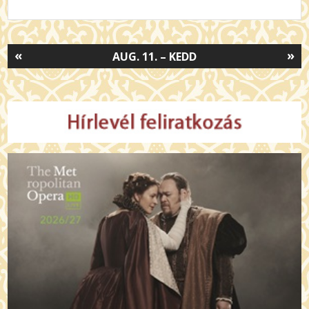
«
»
AUG. 11. – KEDD