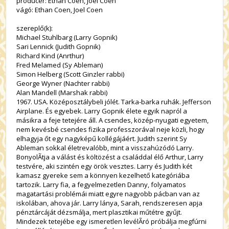
producer: Ethan Coen, Joel Coen
vágó: Ethan Coen, Joel Coen
szereplő(k):
Michael Stuhlbarg (Larry Gopnik)
Sari Lennick (Judith Gopnik)
Richard Kind (Anrthur)
Fred Melamed (Sy Ableman)
Simon Helberg (Scott Ginzler rabbi)
George Wyner (Nachter rabbi)
Alan Mandell (Marshak rabbi)
1967. USA. Középosztálybeli jólét. Tarka-barka ruhák. Jefferson
Airplane. És egyebek. Larry Gopnik élete egyik napról a
másikra a feje tetejére áll. A csendes, közép-nyugati egyetem,
nem kevésbé csendes fizika professzorával neje közli, hogy
elhagyja őt egy nagyképű kollégájáért. Judith szerint Sy
Ableman sokkal életrevalóbb, mint a visszahúzódó Larry.
BonyolÃ­tja a válást és költözést a családdal élő Arthur, Larry
testvére, aki szintén egy örök vesztes. Larry és Judith két
kamasz gyereke sem a könnyen kezelhető kategóriába
tartozik. Larry fia, a fegyelmezetlen Danny, folyamatos
magatartási problémái miatt egyre nagyobb pácban van az
iskolában, ahova jár. Larry lánya, Sarah, rendszeresen apja
pénztárcáját dézsmálja, mert plasztikai műtétre gyűjt.
Mindezek tetejébe egy ismeretlen levélÃ­ró próbálja megfúrni