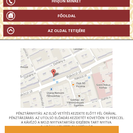
HÍVJON MINKET
FŐOLDAL
AZ OLDAL TETEJÉRE
PÉNZTÁRNYITÁS: AZ ELSŐ VETÍTÉS KEZDETE ELŐTT FÉL ÓRÁVAL.
PÉNZTÁRZÁRÁS: AZ UTOLSÓ ELŐADÁS KEZDETÉT KÖVETŐEN 15 PERCCEL.
A KÁVÉZÓ A MOZI NYITVATARTÁSI IDEJÉBEN TART NYITVA.
© URÁNIA NEMZETI FILMSZÍNHÁZ
AZ
ART-MOZI EGYESÜLET
TAGMOZIJA