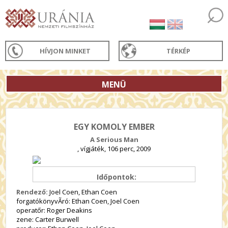
HÍVJON MINKET
TÉRKÉP
MENÜ
EGY KOMOLY EMBER
A Serious Man
, vígjáték, 106 perc, 2009
Időpontok:
Rendező:
Joel Coen, Ethan Coen
forgatókönyvÃ­ró: Ethan Coen, Joel Coen
operatőr: Roger Deakins
zene: Carter Burwell