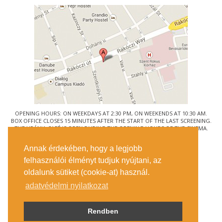
OPENING HOURS: ON WEEKDAYS AT 2:30 PM, ON WEEKENDS AT 10:30 AM.
BOX OFFICE CLOSES 15 MINUTES AFTER THE START OF THE LAST SCREENING.
THE URÁNIA CAFÉ IS OPEN DURING THE OPENING HOURS OF THE CINEMA.
© URÁNIA NEMZETI FILMSZÍNHÁZ
Annak érdekében, hogy a legjobb
1088 BUDAPEST, RÁKÓCZI ÚT 21.
felhasználói élményt tudjuk nyújtani, az
GETTING HERE
oldalunk sütiket (cookie-at) használ.
TICKET INFO
CONTACT US
adatvédelmi nyilatkozat
COMPANY DETAILS
PRESS
PRIVACY POLICY
Rendben