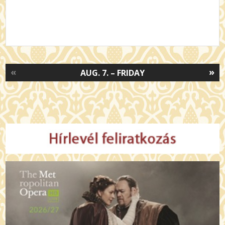
«
»
AUG. 7. – FRIDAY