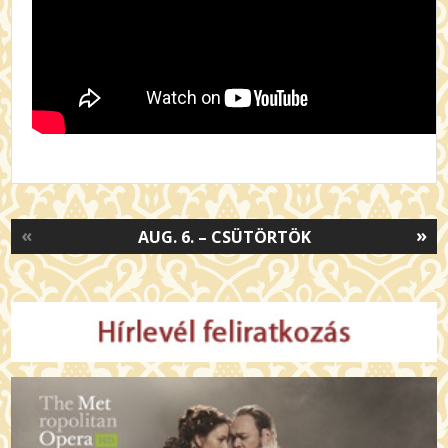
«
»
AUG. 6. – CSÜTÖRTÖK