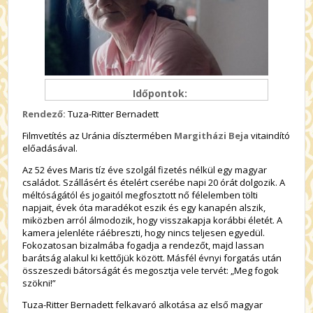
Időpontok:
Rendező:
Tuza-Ritter Bernadett
Filmvetítés az Uránia dísztermében
Margitházi Beja
vitaindító
előadásával.
Az 52 éves Maris tíz éve szolgál fizetés nélkül egy magyar
családot. Szállásért és ételért cserébe napi 20 órát dolgozik. A
méltóságától és jogaitól megfosztott nő félelemben tölti
napjait, évek óta maradékot eszik és egy kanapén alszik,
miközben arról álmodozik, hogy visszakapja korábbi életét. A
kamera jelenléte ráébreszti, hogy nincs teljesen egyedül.
Fokozatosan bizalmába fogadja a rendezőt, majd lassan
barátság alakul ki kettőjük között. Másfél évnyi forgatás után
összeszedi bátorságát és megosztja vele tervét: „Meg fogok
szökni!”
Tuza-Ritter Bernadett felkavaró alkotása az első magyar