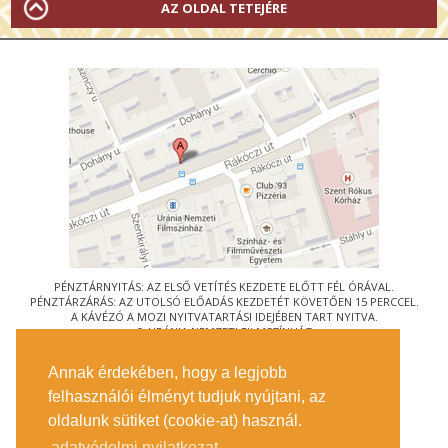
AZ OLDAL TETEJÉRE
PÉNZTÁRNYITÁS: AZ ELSŐ VETÍTÉS KEZDETE ELŐTT FÉL ÓRÁVAL.
PÉNZTÁRZÁRÁS: AZ UTOLSÓ ELŐADÁS KEZDETÉT KÖVETŐEN 15 PERCCEL.
A KÁVÉZÓ A MOZI NYITVATARTÁSI IDEJÉBEN TART NYITVA.
© URÁNIA NEMZETI FILMSZÍNHÁZ
AZ
ART-MOZI EGYESÜLET
TAGMOZIJA
Annak érdekében, hogy a legjobb
1088 BUDAPEST, RÁKÓCZI ÚT 21.
felhasználói élményt tudjuk nyújtani, az
MEGKÖZELÍTÉS
oldalunk sütiket (cookie-at) használ.
JEGYINFORMÁCIÓ
ÍRJON NEKÜNK!
adatvédelmi nyilatkozat