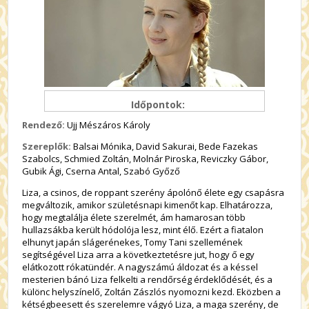
Időpontok:
Rendező:
Ujj Mészáros Károly
Szereplők:
Balsai Mónika, David Sakurai, Bede Fazekas
Szabolcs, Schmied Zoltán, Molnár Piroska, Reviczky Gábor,
Gubik Ági, Cserna Antal, Szabó Győző
Liza, a csinos, de roppant szerény ápolónő élete egy csapásra
megváltozik, amikor születésnapi kimenőt kap. Elhatározza,
hogy megtalálja élete szerelmét, ám hamarosan több
hullazsákba került hódolója lesz, mint élő. Ezért a fiatalon
elhunyt japán slágerénekes, Tomy Tani szellemének
segítségével Liza arra a következtetésre jut, hogy ő egy
elátkozott rókatündér. A nagyszámú áldozat és a késsel
mesterien bánó Liza felkelti a rendőrség érdeklődését, és a
különc helyszínelő, Zoltán Zászlós nyomozni kezd. Eközben a
kétségbeesett és szerelemre vágyó Liza, a maga szerény, de