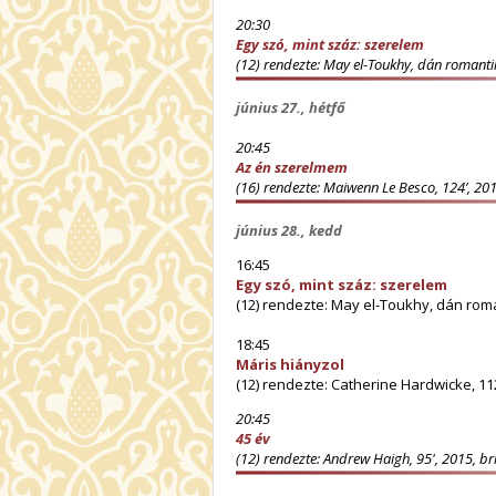
20:30
Egy szó, mint száz: szerelem
(12) rendezte: May el-Toukhy, dán romantik
június 27., hétfő
20:45
Az én szerelmem
(16) rendezte: Maiwenn Le Besco, 124’, 201
június 28., kedd
16:45
Egy szó, mint száz: szerelem
(12) rendezte: May el-Toukhy, dán roman
18:45
Máris hiányzol
(12) rendezte: Catherine Hardwicke, 112
20:45
45 év
(12) rendezte: Andrew Haigh, 95', 2015, brit