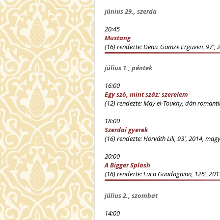
június 29., szerda
20:45
Mustang
(16) rendezte: Deniz Gamze Ergüven, 97', 201
július 1., péntek
16:00
Egy szó, mint száz: szerelem
(12) rendezte: May el-Toukhy, dán romantik
18:00
Szerdai gyerek
(16) rendezte: Horváth Lili, 93', 2014, ma
20:00
A Bigger Splash
(
16) rendezte: Luca Guadagnino, 125’, 2015,
július 2., szombat
14:00