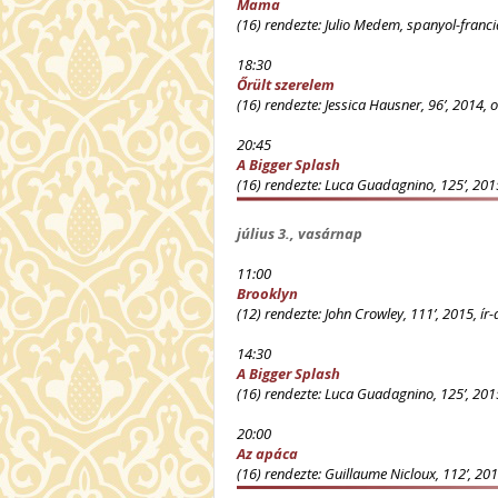
Mama
(16) rendezte: Julio Medem, spanyol-franci
18:30
Őrült szerelem
(16) rendezte: Jessica Hausner, 96’, 2014, o
20:45
A Bigger Splash
(16) rendezte: Luca Guadagnino, 125’, 2015,
július 3., vasárnap
11:00
Brooklyn
(12) rendezte: John Crowley, 111’, 2015, ír
14:30
A Bigger Splash
(16) rendezte: Luca Guadagnino, 125’, 2015,
20:00
Az apáca
(16) rendezte: Guillaume Nicloux, 112’, 201