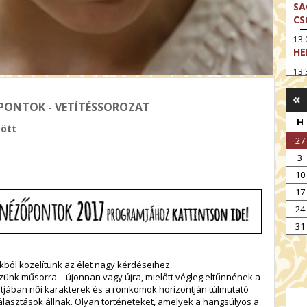
SA
CS
13
HE
13:
A 
«
13
ZŐPONTOK - VETÍTÉSSOROZAT
MA
H
zött
14:
27
ME
3
15
10
MO
17
15
24
OD
31
16:
TA
ból közelítünk az élet nagy kérdéseihez.
17:
MO
űzünk műsorra – újonnan vagy újra, mielőtt végleg eltűnnének a
jában női karakterek és a romkomok horizontján túlmutató
17
lasztások állnak. Olyan történeteket, amelyek a hangsúlyos a