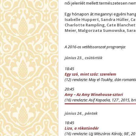
női jelenlét mellett természetesen ne
Egy hónapon át megannyi egyéni hang 
Isabelle Huppert
,
Sandra Hüller
,
Ca
Charlotte Rampling
,
Cate Blanchet
Meier
,
Malgorzata Sumowska
,
Sara
A 2016-os vetítéssorozat programja:
június 23., csütörtök
18:45
Egy szó, mint száz: szerelem
(12) rendezte: May el-Toukhy, dán romantik
20:45
Amy – Az Amy Winehouse-sztori
(16) rendezte: Asif Kapadia, 127', 2015, b
június 24., péntek
18:45
Liza, a rókatündér
(16) rendezte: Ujj Mészáros Károly, 98', 2