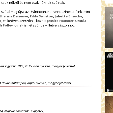
AR
m csak nőkről és nem csak nőknek szólnak.
19:
szólal meg újra az Urániában. Kedvenc színésznőink, mint
AZ
therine Deneuve
,
Tilda Swinton
,
Juliette Binoche
,
19
t
, és kedves szerzőink, köztük
Jessica Hausner
,
Ursula
ÁD
h Polley
jutnak ismét szóhoz – illetve vászonhoz.
19:
HO
NÉ
19
OD
us vígjáték, 100', 2015, dán nyelven, magyar felirattal
rit dokumentumfilm, angol nyelven, magyar felirattal
014, magyar romantikus vígjáték,