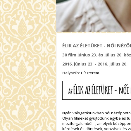
ÉLIK AZ ÉLETÜKET - NŐI NÉ
30 film június 23. és július 20. kö
2016. június 23. - 2016. július 20.
Helyszín:
Díszterem
Nyári válogatásunkban női nézőpontok
Olyan filmeket gyűjtöttünk egybe és t
moziforgalomból –, amelyek középpont
kérdések és döntések, vonzások és vá