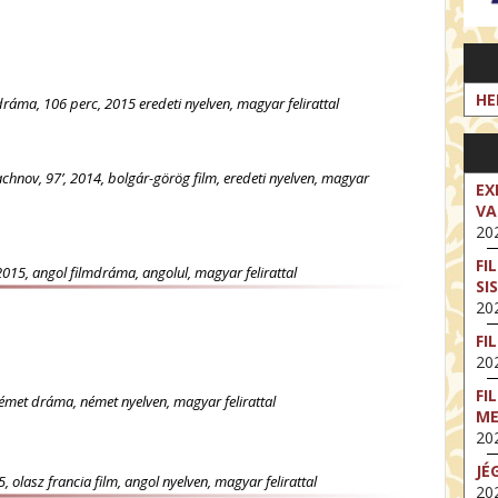
HE
dráma, 106 perc, 2015 eredeti nyelven, magyar felirattal
achnov, 97’, 2014, bolgár-görög film, eredeti nyelven, magyar
EX
VA
202
FI
2015, angol filmdráma, angolul, magyar felirattal
SI
202
FI
202
FI
német dráma, német nyelven, magyar felirattal
M
202
JÉ
 olasz francia film, angol nyelven, magyar felirattal
202