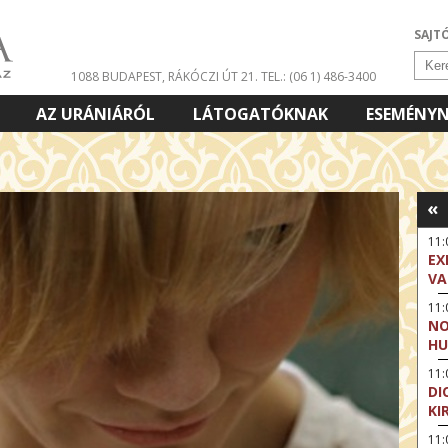
SAJT
1088 BUDAPEST, RÁKÓCZI ÚT 21.
TEL.: (06 1) 486-3400
AZ URÁNIÁRÓL
LÁTOGATÓKNAK
ESEMÉNY
«
11
EX
VA
11
NO
HU
11:
DI
KI
11: