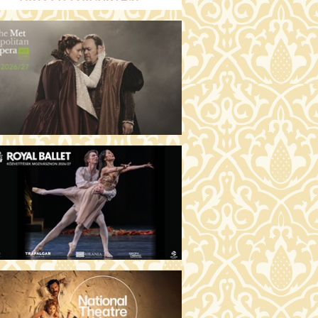
GENTIN TÖRTÉNETEK (16)
00 Fábri terem
JEGYVÁSÁRLÁS
 ÖRDÖG PRADÁT VISEL 2. (12)
:00 Csortos terem
JEGYVÁSÁRLÁS
ÁM ALMÁI (16)
00 Törőcsik Mari terem
JEGYVÁSÁRLÁS
GYAN TUDNÉK ÉLNI
LKÜLED? (12)
:00 Díszterem
JEGYVÁSÁRLÁS
ÜSSZEIA (16)