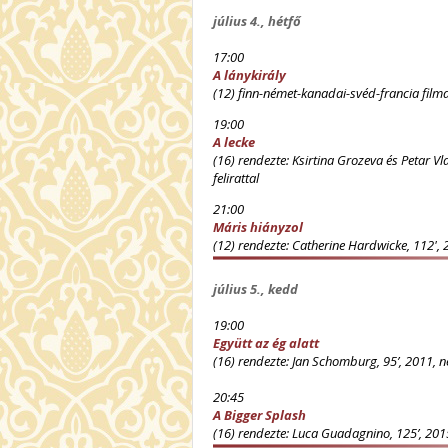
július 4., hétfő
17:00
A lánykirály
(12) finn-német-kanadai-svéd-francia film
19:00
A lecke
(16) rendezte: Ksirtina Grozeva és Petar Vl
felirattal
21:00
Máris hiányzol
(12) rendezte: Catherine Hardwicke, 112', 
július 5., kedd
19:00
Együtt az ég alatt
(16) rendezte: Jan Schomburg, 95’, 2011, 
20:45
A Bigger Splash
(16) rendezte: Luca Guadagnino, 125’, 2015,