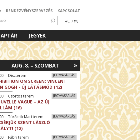
Ó
RENDEZVÉNYSZERVEZÉS
KAPCSOLAT
HU
/
EN
NAPTÁR
JEGYEK
»
AUG. 8. – SZOMBAT
:00 Díszterem
JEGYVÁSÁRLÁS
HIBITION ON SCREEN: VINCENT
N GOGH - ÚJ LÁTÁSMÓD (12)
:00 Csortos terem
JEGYVÁSÁRLÁS
UVELLE VAGUE – AZ ÚJ
LLÁM (16)
00 Törőcsik Mari terem
JEGYVÁSÁRLÁS
CSÉRJÜK SZENT LÁSZLÓ
RÁLYT! (12)
00 Fábri terem
JEGYVÁSÁRLÁS