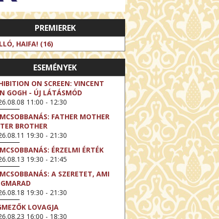
PREMIEREK
LLÓ, HAIFA! (16)
ESEMÉNYEK
HIBITION ON SCREEN: VINCENT
N GOGH - ÚJ LÁTÁSMÓD
6.08.08 11:00 - 12:30
LMCSOBBANÁS: FATHER MOTHER
STER BROTHER
6.08.11 19:30 - 21:30
LMCSOBBANÁS: ÉRZELMI ÉRTÉK
6.08.13 19:30 - 21:45
LMCSOBBANÁS: A SZERETET, AMI
EGMARAD
6.08.18 19:30 - 21:30
GMEZŐK LOVAGJA
6.08.23 16:00 - 18:30