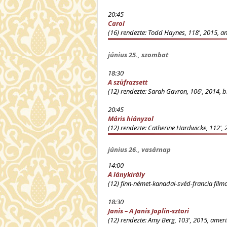
20:45
Carol
(16) rendezte: Todd Haynes, 118', 2015, a
június 25., szombat
18:30
A szüfrazsett
(12) rendezte: Sarah Gavron, 106', 2014, br
20:45
Máris hiányzol
(12) rendezte: Catherine Hardwicke, 112', 
június 26., vasárnap
14:00
A lánykirály
(12) finn-német-kanadai-svéd-francia filmd
18:30
Janis – A Janis Joplin-sztori
(12) rendezte: Amy Berg, 103', 2015, amer