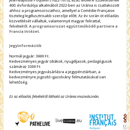
Jean-Baptiste Poquelin (1622-1673), azaz Molière születésének
400. évfordulója alkalmából 2022-ben az Uránia is csatlakozott
ahhoz a programsorozathoz, amellyel a Comédie-Française
tiszteleg legillusztrisabb szerzője előtt. Az év során öt előadás
közvetítését vállaltuk, valamennyit magyar felirattal,
felvételről.
A programsorozat együttműködő partnere a
Francia Intézet.
J
egyinformációk
Normál jegyár:
3600 Ft
.
Kedvezményes jegyár (diákok, nyugdíjasok, pedagógusok
számára):
3200 Ft
Kedvezményes jegyvásárlásra a jegypénztárban, a
kedvezményre jogosító igazolvány felmutatásával van
lehetőség.
Ez az előadás felvételről látható az Uránia mozivásznán.