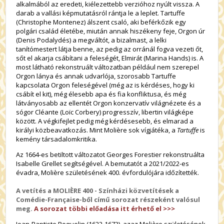
alkalmából az eredeti, kiélezettebb verzióhoz nyúlt vissza. A
darab a vallási képmutatásról rántja le a leplet. Tartuffe
(Christophe Montenez) álszent csaló, aki beférkőzik egy
polgári család életébe, miután annak hiszékeny feje, Orgon úr
(Denis Podalydés) a megváltót, a bizalmast, a lelki
tanítómestert látja benne, az pedig az orránál fogva vezeti őt,
sőt el akarja csábítani a feleségét, Elmirát (Marina Hands) is. A
most látható rekonstruált változatban például nem szerepel
Orgon lánya és annak udvarlója, szorosabb Tartuffe
kapcsolata Orgon feleségével (még az is kérdéses, hogy ki
csábít el kit), még élesebb apa és fia konfliktusa, és még
látványosabb az ellentét Orgon konzervatív világnézete és a
sógor Cléante (Loïc Corbery) progresszív, libertin világképe
között. A végkifejlet pedig még kérdésesebb, és elmarad a
királyi közbeavatkozás. Mint Molière sok vígjátéka, a
Tartuffe
is
kemény társadalomkritika.
Az 1664-es betiltott változatot Georges Forestier rekonstruálta
Isabelle Grellet segítségével. A bemutatót a 2021/2022-es
évadra, Molière születésének 400. évfordulójára időzítették.
A vetítés a MOLIÈRE 400 - Színházi közvetítések a
Comédie-Française-ből című sorozat részeként valósul
meg.
A sorozat többi előadása itt érhető el >>>