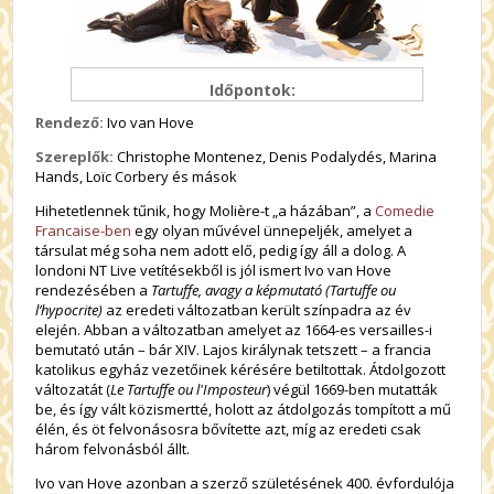
Időpontok:
Rendező:
Ivo van Hove
Szereplők:
Christophe Montenez, Denis Podalydés, Marina
Hands, Loïc Corbery és mások
Hihetetlennek tűnik, hogy Molière-t „a házában”, a
Comedie
Francaise-ben
egy olyan művével ünnepeljék, amelyet a
társulat még soha nem adott elő, pedig így áll a dolog. A
londoni NT Live vetítésekből is jól ismert Ivo van Hove
rendezésében a
Tartuffe, avagy a képmutató (Tartuffe ou
l’hypocrite)
az eredeti változatban került színpadra az év
elején. Abban a változatban amelyet az 1664-es versailles-i
bemutató után – bár XIV. Lajos királynak tetszett – a francia
katolikus egyház vezetőinek kérésére betiltottak. Átdolgozott
változatát (
Le Tartuffe ou l'Imposteur
) végül 1669-ben mutatták
be, és így vált közismertté, holott az átdolgozás tompított a mű
élén, és öt felvonásosra bővítette azt, míg az eredeti csak
három felvonásból állt.
Ivo van Hove azonban a szerző születésének 400. évfordulója