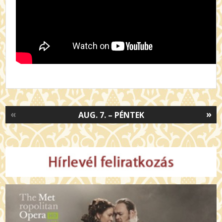
«
»
AUG. 7. – PÉNTEK