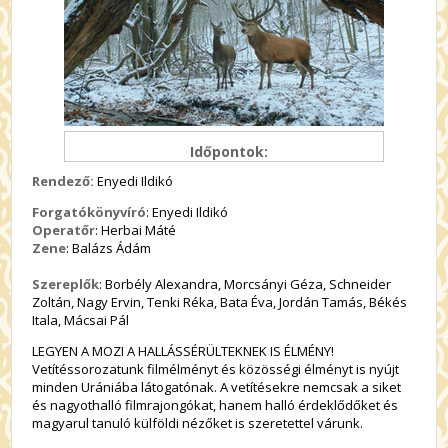
Időpontok:
Rendező:
Enyedi Ildikó
Forgatókönyvíró
: Enyedi Ildikó
Operatőr
: Herbai Máté
Zene
: Balázs Ádám
Szereplők
: Borbély Alexandra, Morcsányi Géza, Schneider
Zoltán, Nagy Ervin, Tenki Réka, Bata Éva, Jordán Tamás, Békés
Itala, Mácsai Pál
LEGYEN A MOZI A HALLÁSSÉRÜLTEKNEK IS ÉLMÉNY!
Vetítéssorozatunk filmélményt és közösségi élményt is nyújt
minden Urániába látogatónak. A vetítésekre nemcsak a siket
és nagyothalló filmrajongókat, hanem halló érdeklődőket és
magyarul tanuló külföldi nézőket is szeretettel várunk.