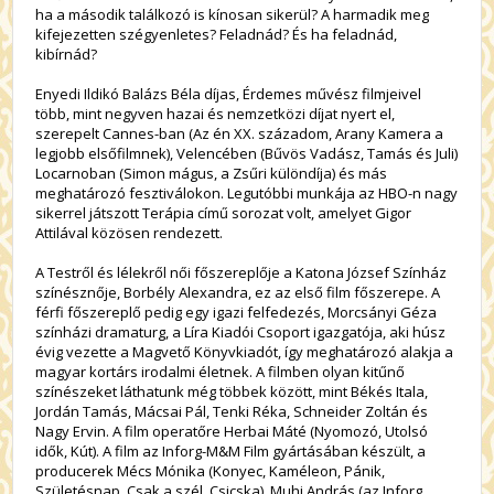
ha a második találkozó is kínosan sikerül? A harmadik meg
kifejezetten szégyenletes? Feladnád? És ha feladnád,
kibírnád?
Enyedi Ildikó Balázs Béla díjas, Érdemes művész filmjeivel
több, mint negyven hazai és nemzetközi díjat nyert el,
szerepelt Cannes-ban (Az én XX. századom, Arany Kamera a
legjobb elsőfilmnek), Velencében (Bűvös Vadász, Tamás és Juli)
Locarnoban (Simon mágus, a Zsűri különdíja) és más
meghatározó fesztiválokon. Legutóbbi munkája az HBO-n nagy
sikerrel játszott Terápia című sorozat volt, amelyet Gigor
Attilával közösen rendezett.
A Testről és lélekről női főszereplője a Katona József Színház
színésznője, Borbély Alexandra, ez az első film főszerepe. A
férfi főszereplő pedig egy igazi felfedezés, Morcsányi Géza
színházi dramaturg, a Líra Kiadói Csoport igazgatója, aki húsz
évig vezette a Magvető Könyvkiadót, így meghatározó alakja a
magyar kortárs irodalmi életnek. A filmben olyan kitűnő
színészeket láthatunk még többek között, mint Békés Itala,
Jordán Tamás, Mácsai Pál, Tenki Réka, Schneider Zoltán és
Nagy Ervin. A film operatőre Herbai Máté (Nyomozó, Utolsó
idők, Kút). A film az Inforg-M&M Film gyártásában készült, a
producerek Mécs Mónika (Konyec, Kaméleon, Pánik,
Születésnap, Csak a szél, Csicska), Muhi András (az Inforg