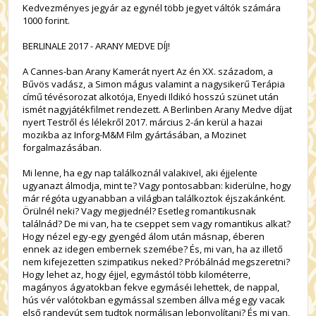
Kedvezményes jegyár az egynél több jegyet váltók számára
1000 forint.
BERLINALE 2017 - ARANY MEDVE DÍJ!
A Cannes-ban Arany Kamerát nyert Az én XX. századom, a
Bűvös vadász, a Simon mágus valamint a nagysikerű Terápia
című tévésorozat alkotója, Enyedi Ildikó hosszú szünet után
ismét nagyjátékfilmet rendezett. A Berlinben Arany Medve díjat
nyert Testről és lélekről 2017. március 2-án kerül a hazai
mozikba az Inforg-M&M Film gyártásában, a Mozinet
forgalmazásában.
Mi lenne, ha egy nap találkoznál valakivel, aki éjjelente
ugyanazt álmodja, mint te? Vagy pontosabban: kiderülne, hogy
már régóta ugyanabban a világban találkoztok éjszakánként.
Örülnél neki? Vagy megijednél? Esetleg romantikusnak
találnád? De mi van, ha te cseppet sem vagy romantikus alkat?
Hogy nézel egy-egy gyengéd álom után másnap, éberen
ennek az idegen embernek szemébe? És, mi van, ha az illető
nem kifejezetten szimpatikus neked? Próbálnád megszeretni?
Hogy lehet az, hogy éjjel, egymástól több kilométerre,
magányos ágyatokban fekve egymáséi lehettek, de nappal,
hús vér valótokban egymással szemben állva még egy vacak
első randevút sem tudtok normálisan lebonyolítani? És mi van,