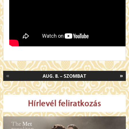
«
»
AUG. 8. – SZOMBAT