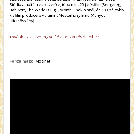
Stúdió alapítója és vezetője, több mint 25 játékfilm (Rengeteg,
Bab Aziz, The World is Big..., Womb, Csak a szél) és 100-nál több
kisfilm producere valamint Mesterházy Ernő (Konyec,
Liliomösvény).
Tovább az Összhang vetítéssorozat részleteihez
Forgalmazó:
Mozinet