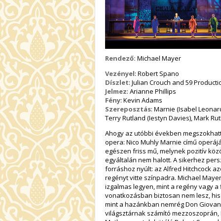
Rendező:
Michael Mayer
Vezényel
: Robert Spano
Díszlet
: Julian Crouch and 59 Producti
Jelmez
: Arianne Phillips
Fény
: Kevin Adams
Szereposztás
: Marnie (Isabel Leonar
Terry Rutland (Iestyn Davies), Mark Ru
Ahogy az utóbbi években megszokhattu
opera: Nico Muhly Marnie című operáj
egészen friss mű, melynek pozitív közö
egyáltalán nem halott. A sikerhez pers
forráshoz nyúlt: az Alfred Hitchcock a
regényt vitte színpadra. Michael Maye
izgalmas legyen, mint a regény vagy a
vonatkozásban biztosan nem lesz, his
mint a hazánkban nemrég Don Giovanni
világsztárnak számító mezzoszoprán, I