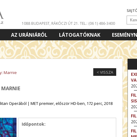
SAJT
1088 BUDAPEST, RÁKÓCZI ÚT 21.
TEL.: (06 1) 486-3400
AZ URÁNIÁRÓL
LÁTOGATÓKNAK
ESEMÉNY
< VISSZA
y: Marnie
EX
VA
202
: MARNIE
FI
SI
itan Operából | MET premier, először HD-ben, 172 perc, 2018
202
FI
202
Időpontok:
FI
M