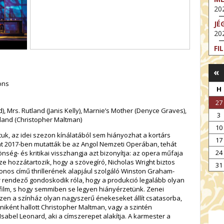
202
JÉ
202
FI
202
«
FI
202
ons
H
EX
27
VA
d), Mrs. Rutland (Janis Kelly), Marnie’s Mother (Denyce Graves),
3
202
tland (Christopher Maltman)
10
NT
k, az idei szezon kínálatából sem hiányozhat a kortárs
17
ST
át 2017-ben mutatták be az Angol Nemzeti Operában, tehát
202
24
nség- és kritikai visszhangja azt bizonyítja: az opera műfaja
ze hozzátartozik, hogy a szövegíró, Nicholas Wright biztos
BE
31
zonos című thrillerének alapjául szolgáló Winston Graham-
202
r rendező gondoskodik róla, hogy a produkció legalább olyan
 film, s hogy semmiben se legyen hiányérzetünk. Zenei
zen a színház olyan nagyszerű énekeseket állít csatasorba,
ként hallott Christopher Maltman, vagy a szintén
sabel Leonard, aki a címszerepet alakítja. A karmester a