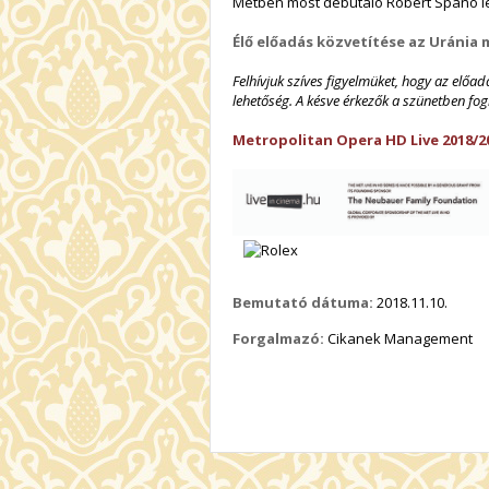
Metben most debütáló Robert Spano l
Élő előadás közvetítése
az Uránia 
Felhívjuk szíves figyelmüket, hogy az előa
lehetőség. A késve érkezők a szünetben fog
Metropolitan Opera HD Live 2018/2
Bemutató dátuma:
2018.11.10.
Forgalmazó:
Cikanek Management