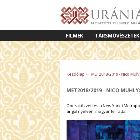
FILMEK
TÁRSMŰVÉSZETEK
VETÍTETT KÉPES ELŐADÁSOK
Kezdőlap
»
»
MET2018/2019 - Nico Muhl
MET2018/2019 - NICO MUHLY
Operaközvetítés a New York-i Metropol
angol nyelven, magyar felirattal