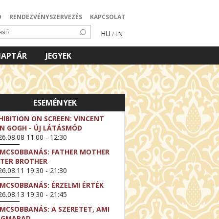
Ó
RENDEZVÉNYSZERVEZÉS
KAPCSOLAT
HU
/
EN
NAPTÁR
JEGYEK
ESEMÉNYEK
HIBITION ON SCREEN: VINCENT
N GOGH - ÚJ LÁTÁSMÓD
6.08.08 11:00 - 12:30
LMCSOBBANÁS: FATHER MOTHER
STER BROTHER
6.08.11 19:30 - 21:30
LMCSOBBANÁS: ÉRZELMI ÉRTÉK
6.08.13 19:30 - 21:45
LMCSOBBANÁS: A SZERETET, AMI
EGMARAD