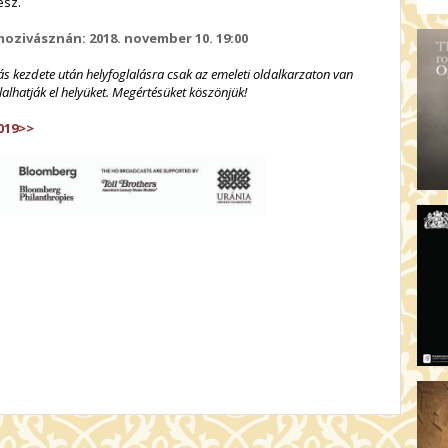
esz.
mozivásznán
: 2018. november 10. 19:00
dás kezdete után helyfoglalásra csak az emeleti oldalkarzaton van
lalhatják el helyüket. Megértésüket köszönjük!
019>>