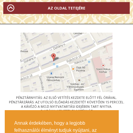
AZ OLDAL TETEJÉRE
PÉNZTÁRNYITÁS: AZ ELSŐ VETÍTÉS KEZDETE ELŐTT FÉL ÓRÁVAL.
PÉNZTÁRZÁRÁS: AZ UTOLSÓ ELŐADÁS KEZDETÉT KÖVETŐEN 15 PERCCEL.
A KÁVÉZÓ A MOZI NYITVATARTÁSI IDEJÉBEN TART NYITVA.
© URÁNIA NEMZETI FILMSZÍNHÁZ
AZ
ART-MOZI EGYESÜLET
TAGMOZIJA
Annak érdekében, hogy a legjobb
1088 BUDAPEST, RÁKÓCZI ÚT 21.
felhasználói élményt tudjuk nyújtani, az