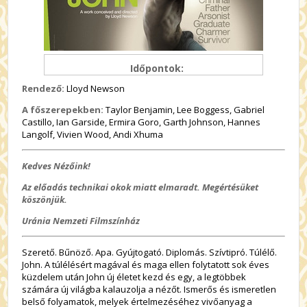
Időpontok:
Rendező:
Lloyd Newson
A főszerepekben:
Taylor Benjamin, Lee Boggess, Gabriel
Castillo, Ian Garside, Ermira Goro, Garth Johnson, Hannes
Langolf, Vivien Wood, Andi Xhuma
Kedves Nézőink!
Az előadás technikai okok miatt elmaradt. Megértésüket
köszönjük.
Uránia Nemzeti Filmszínház
Szerető. Bűnöző. Apa. Gyújtogató. Diplomás. Szívtipró. Túlélő.
John. A túlélésért magával és maga ellen folytatott sok éves
küzdelem után John új életet kezd és egy, a legtöbbek
számára új világba kalauzolja a nézőt. Ismerős és ismeretlen
belső folyamatok, melyek értelmezéséhez vivőanyag a