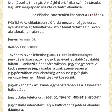
jelentéssel teli mozgás. A világhírű brit fizikai színház társulat
legújabb megkapóan őszinte verbatim előadása.
Az előadás-ismertetőért köszönet a
Trafó
nak.
FIGYELEM: Az előadásban előfordul meztelenség és durva
nyelvhasználat; felnőtteknek szóló témát tartalmaz. 16 éven
aluliaknak nem ajánlott.
Jegyinformációk
Belépőjegy:
3600 Ft
Továbbra is van lehetőség
3000 Ft-ért kedvezményes
jegy
vásárlására azoknak, akik az évad legalább (legalább)
három különböző előadására váltanak jegyet egyszerre. A
kedvezményes jegyvásárlásra csak személyesen a
jegypénztárban van lehetőség, az online jegyfoglaló
rendszerben nem. Megértésüket köszönjük.
Jegyek kaphatók az Uránia jegypénztárában és a Jegymester
hálózatában.
Jegyfoglalás telefonon: 486-3400, 486-3401, 486-3413, 486-3414
Jegyfoglalás interneten: Kérjük kattintson feljebb az előadás
dátumára.