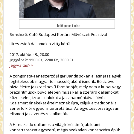
Időpontok:
Rendező:
Café Budapest Kortárs Művészeti Fesztivál
Híres zsidó dallamok a világ körül
2017. október 9., 20.00
Jegyárak: 1500 Ft, 2200 Ft, 3000 Ft
Jegyváltás>>
A zongorista-zeneszerző Jáger Bandit sokan a latin jazz egyik
leghitelesebb magyar tolmácsolójaként ismerik. Bő tíz éve
hívta életre Jazzrael nevű formációját, mely nem a kubai vagy
brazil ritmusok bűvöletében muzsikál: a szefárd dallamokat,
közel-keleti, izraeli dalokat a jazz harmóniáival ötvözi.
Közismert énekeket értelmeznek újra, céljuk a tradicionális
zenei folklór egyedi interpretálása. Az együttest országosan
elismert jazz-zenészek alkotják.
A Híres zsidó dallamok a világ körül című jubileumi
koncertsorozat egyszerű, mégis szokatlan koncepcióra épül: