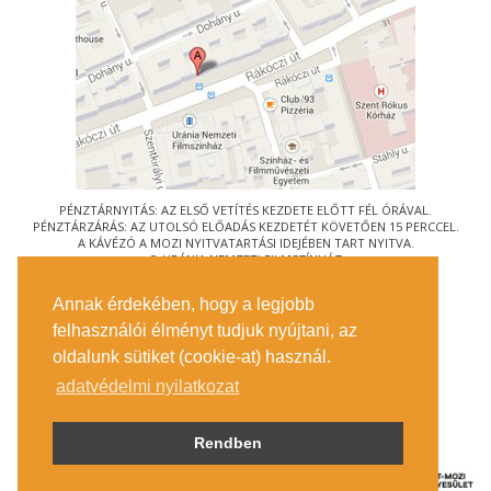
PÉNZTÁRNYITÁS: AZ ELSŐ VETÍTÉS KEZDETE ELŐTT FÉL ÓRÁVAL.
PÉNZTÁRZÁRÁS: AZ UTOLSÓ ELŐADÁS KEZDETÉT KÖVETŐEN 15 PERCCEL.
A KÁVÉZÓ A MOZI NYITVATARTÁSI IDEJÉBEN TART NYITVA.
© URÁNIA NEMZETI FILMSZÍNHÁZ
AZ
ART-MOZI EGYESÜLET
TAGMOZIJA
Annak érdekében, hogy a legjobb
1088 BUDAPEST, RÁKÓCZI ÚT 21.
felhasználói élményt tudjuk nyújtani, az
MEGKÖZELÍTÉS
oldalunk sütiket (cookie-at) használ.
JEGYINFORMÁCIÓ
ÍRJON NEKÜNK!
adatvédelmi nyilatkozat
KÖZÉRDEKŰ ADATOK
SAJTÓ
ADATVÉDELMI TÁJÉKOZTATÓ
Rendben