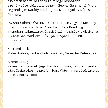
egy estén át a zsidó zenekultúra legkülönbözőbb
személyiségei előtt tisztelegnek – George Gershwintől Michel
Legrand-ig és Karády Katalinig, Pat Methenytől G. Dénes
Györgyig.
„Avishai Cohen, Ofra Haza, Yaron Herman vagy Pat Metheny
nagy hatással voltak rám” –árulta el Jáger Bandi egy
interjúban. „Világsztárok és zsidó származásúak, akik sikerrel
ötvözték az izraeli zenét és a jazzt. A Jazzrael is erre
törekszik.”
Közreműködik:
Malek Andrea, Szőke Nikoletta – ének, Gerendás Péter – gitár
A zenekar tagjai:
Kalmár Panni – ének, Jáger Bandi – zongora, Balogh Roland –
gitár, Csejtei Ákos – szaxofon, Hárs Viktor – nagybőgő, Lakatos
Pecek András – dob