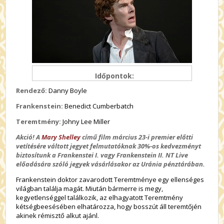
Időpontok:
Rendező:
Danny Boyle
Frankenstein:
Benedict Cumberbatch
Teremtmény:
Johny Lee Miller
Akció! A
Mary Shelley
című film március 23-i premier előtti
vetítésére váltott jegyet felmutatóknak 30%-os kedvezményt
biztosítunk a Frankenstei I. vagy Frankenstein II. NT Live
előadására szóló jegyek vásárlásakor az Uránia pénztárában.
Frankenstein doktor zavarodott Teremtménye egy ellenséges
világban találja magát. Miután bármerre is megy,
kegyetlenséggel találkozik, az elhagyatott Teremtmény
kétségbeesésében elhatározza, hogy bosszút áll teremtőjén
akinek rémisztő alkut ajánl.