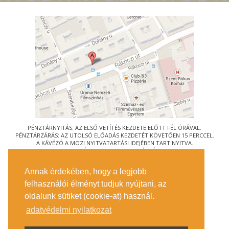
PÉNZTÁRNYITÁS: AZ ELSŐ VETÍTÉS KEZDETE ELŐTT FÉL ÓRÁVAL.
PÉNZTÁRZÁRÁS: AZ UTOLSÓ ELŐADÁS KEZDETÉT KÖVETŐEN 15 PERCCEL.
A KÁVÉZÓ A MOZI NYITVATARTÁSI IDEJÉBEN TART NYITVA.
© URÁNIA NEMZETI FILMSZÍNHÁZ
AZ
ART-MOZI EGYESÜLET
TAGMOZIJA
Annak érdekében, hogy a legjobb
1088 BUDAPEST, RÁKÓCZI ÚT 21.
felhasználói élményt tudjuk nyújtani, az
MEGKÖZELÍTÉS
oldalunk sütiket (cookie-at) használ.
JEGYINFORMÁCIÓ
ÍRJON NEKÜNK!
adatvédelmi nyilatkozat
KÖZÉRDEKŰ ADATOK
SAJTÓ