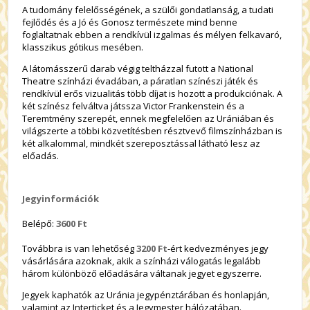
A tudomány felelősségének, a szülői gondatlanság, a tudati
fejlődés és a Jó és Gonosz természete mind benne
foglaltatnak ebben a rendkívül izgalmas és mélyen felkavaró,
klasszikus gótikus mesében.
A látomásszerű darab végig teltházzal futott a National
Theatre színházi évadában, a páratlan színészi játék és
rendkívül erős vizualitás több díjat is hozott a produkciónak. A
két színész felváltva játssza Victor Frankenstein és a
Teremtmény szerepét, ennek megfelelően az Urániában és
világszerte a többi közvetítésben résztvevő filmszínházban is
két alkalommal, mindkét szereposztással látható lesz az
előadás.
Jegyinformációk
Belépő:
3600 Ft
Továbbra is van lehetőség
3200 Ft
-ért kedvezményes jegy
vásárlására azoknak, akik a színházi válogatás legalább
három különböző előadására váltanak jegyet egyszerre.
Jegyek kaphatók az Uránia jegypénztárában és honlapján,
valamint az Interticket és a Jegymester hálózatában.