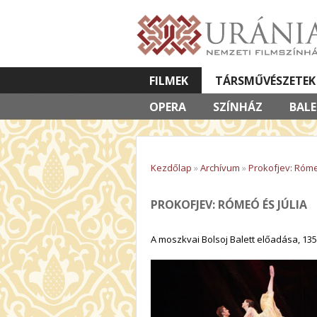
FILMEK
TÁRSMŰVÉSZETEK
OPERA
VETÍTETT KÉPES ELŐADÁSOK
SZÍNHÁZ
BAL
Kezdőlap
»
Archívum
»
Prokofjev: Róme
PROKOFJEV: RÓMEÓ ÉS JÚLIA
A moszkvai Bolsoj Balett előadása, 135