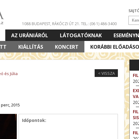
SAJT
1088 BUDAPEST, RÁKÓCZI ÚT 21.
TEL.: (06 1) 486-3400
AZ URÁNIÁRÓL
LÁTOGATÓKNAK
ESEMÉNY
ETT
KIÁLLÍTÁS
KONCERT
KORÁBBI ELŐADÁS
< VISSZA
ó és Júlia
FI
202
EX
VA
202
 perc, 2015
FI
SI
Időpontok:
202
FI
202