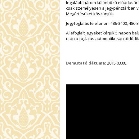
legalább három különböző előadására
csak személyesen a jegypénztárban va
Megértésüket köszönjük.
Jegyfoglalás telefonon: 486-3400, 486-3
A lefoglalt jegyeket kérjük 5 napon b
után a foglalás automatikusan törlődi
Bemutató dátuma:
2015.03.08.