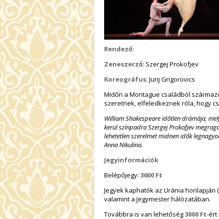
Rendező:
Zeneszerző
: Szergej Prokofjev
Koreográfus
: Jurij Grigorovics
Midőn a Montague családból származó
szeretnek, elfeledkeznek róla, hogy csal
William Shakespeare időtlen drámája, melye
kerül színpadra Szergej Prokofjev megraga
lehetetlen szerelmet midnen idők legnagyo
Anna Nikulina.
Jegyinformációk
Belépőjegy:
3600 Ft
Jegyek kaphatók az Uránia honlapján (a
valamint a Jegymester hálózatában.
Továbbra is van lehetőség
3000 Ft
-ér