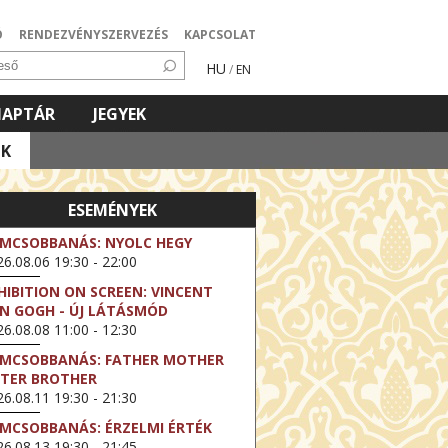
Ó
RENDEZVÉNYSZERVEZÉS
KAPCSOLAT
HU
/
EN
NAPTÁR
JEGYEK
OK
ESEMÉNYEK
LMCSOBBANÁS: NYOLC HEGY
6.08.06 19:30 - 22:00
HIBITION ON SCREEN: VINCENT
N GOGH - ÚJ LÁTÁSMÓD
6.08.08 11:00 - 12:30
LMCSOBBANÁS: FATHER MOTHER
STER BROTHER
6.08.11 19:30 - 21:30
LMCSOBBANÁS: ÉRZELMI ÉRTÉK
6.08.13 19:30 - 21:45