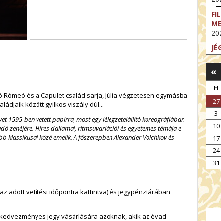
FI
M
202
JÉ
202
«
FI
202
H
 Rómeó és a Capulet család sarja, Júlia végzetesen egymásba
FI
27
ádjaik között gyilkos viszály dúl...
202
3
t 1595-ben vetett papírra, most egy lélegzetelállító koreográfiában
EX
10
dó zenéjére. Híres dallamai, ritmsuvariációi és egyetemes témája e
VA
bb klassikusai közé emelik. A főszerepben Alexander Volchkov és
17
202
24
NT
ST
31
202
z adott vetítési időpontra kattintva) és jegypénztárában
t kedvezményes jegy vásárlására azoknak, akik az évad