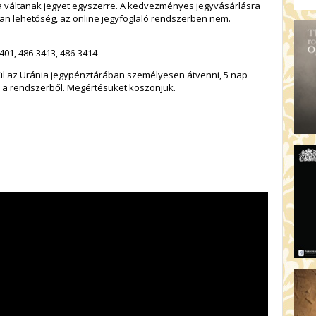
 váltanak jegyet egyszerre. A kedvezményes jegyvásárlásra
n lehetőség, az online jegyfoglaló rendszerben nem.
401, 486-3413, 486-3414
elül az Uránia jegypénztárában személyesen átvenni, 5 nap
k a rendszerből. Megértésüket köszönjük.