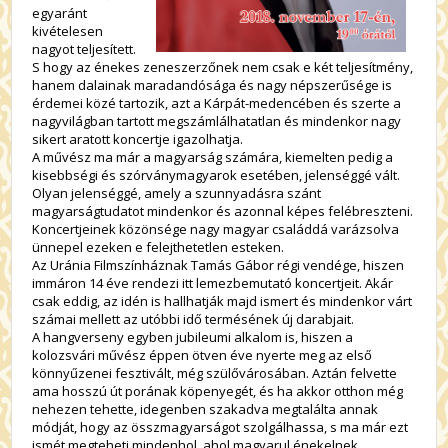
egyaránt
kivételesen
nagyot teljesített.
S hogy az énekes zeneszerzőnek nem csak e két teljesítmény,
hanem dalainak maradandósága és nagy népszerűsége is
érdemei közé tartozik, azt a Kárpát-medencében és szerte a
nagyvilágban tartott megszámlálhatatlan és mindenkor nagy
sikert aratott koncertje igazolhatja.
A művész ma már a magyarság számára, kiemelten pedig a
kisebbségi és szórványmagyarok esetében, jelenséggé vált.
Olyan jelenséggé, amely a szunnyadásra szánt
magyarságtudatot mindenkor és azonnal képes felébreszteni.
Koncertjeinek közönsége nagy magyar családdá varázsolva
ünnepel ezeken e felejthetetlen esteken.
Az Uránia Filmszínháznak Tamás Gábor régi vendége, hiszen
immáron 14 éve rendezi itt lemezbemutató koncertjeit. Akár
csak eddig, az idén is hallhatják majd ismert és mindenkor várt
számai mellett az utóbbi idő termésének új darabjait.
A hangverseny egyben jubileumi alkalom is, hiszen a
kolozsvári művész éppen ötven éve nyerte meg az első
könnyűzenei fesztivált, még szülővárosában. Aztán felvette
ama hosszú út porának köpenyegét, és ha akkor otthon még
nehezen tehette, idegenben szakadva megtalálta annak
módját, hogy az összmagyarságot szolgálhassa, s ma már ezt
ismét megteheti mindenhol, ahol magyarul énekelnek.