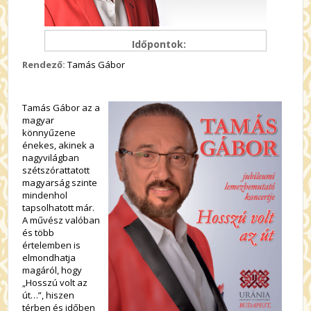
Időpontok:
Rendező:
Tamás Gábor
Tamás Gábor az a
magyar
könnyűzene
énekes, akinek a
nagyvilágban
szétszórattatott
magyarság szinte
mindenhol
tapsolhatott már.
A művész valóban
és több
értelemben is
elmondhatja
magáról, hogy
„Hosszú volt az
út…”, hiszen
térben és időben