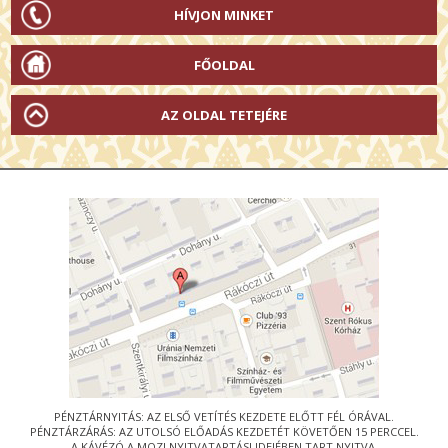
HÍVJON MINKET
FŐOLDAL
AZ OLDAL TETEJÉRE
PÉNZTÁRNYITÁS: AZ ELSŐ VETÍTÉS KEZDETE ELŐTT FÉL ÓRÁVAL.
PÉNZTÁRZÁRÁS: AZ UTOLSÓ ELŐADÁS KEZDETÉT KÖVETŐEN 15 PERCCEL.
A KÁVÉZÓ A MOZI NYITVATARTÁSI IDEJÉBEN TART NYITVA.