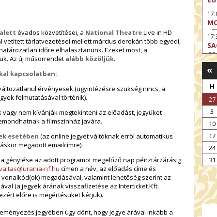
17
MO
alett
évados közvetítései, a
National Theatre
Live in HD
17:
N
vetített tárlatvezetései mellett március derekán több egyedi,
SA
 határozatlan időre elhalasztanunk. Ezeket most, a
CS
tük. Az új műsorrendet
alább közöljük
.
«
17:
kal kapcsolatban:
SZ
H
 változatlanul érvényesek (ügyintézésre szükség nincs, a
17
gyek felmutatásával történik).
27
MO
3
k vagy nem kívánják megtekinteni az előadást, jegyüket
19
 lemondhatnak a filmszínház javára.
OD
10
17
yek esetében
(az online jegyet váltóknak erről automatikus
19
ltáskor megadott emailcímre):
ME
24
19:
31
zaigénylése az adott programot megelőző nap pénztárzárásig
KE
valtas@urania-nf.hu
címen a név, az előadás címe és
tó vonalkód(ok) megadásával, valamint lehetőség szerint az
20:
val (a jegyek árának visszafizetése az Interticket Kft.
AZ
ezért előre is megértésüket kérjük).
ményezés jegyében úgy dönt, hogy jegye árával inkább a