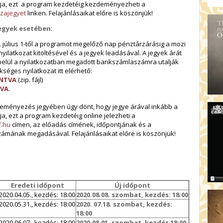
ja, ezt a program kezdetéig kezdeményezheti a
szajegyet
linken. Felajánlásaikat előre is köszönjük!
jegyek esetében
:
. július 1-től a programot megelőző nap pénztárzárásig a mozi
ilatkozat kitöltésével és a jegyek leadásával. A jegyek árát
lül a nyilatkozatban megadott bankszámlaszámra utalják
séges nyilatkozat itt elérhető:
INTVA
(zip. fájl)
TVA
.
ményezés jegyében úgy dönt, hogy jegye árával inkább a
, ezt a program kezdetéig online jelezheti a
f.hu
címen, az előadás címének, időpontjának és a
ámának megadásával. Felajánlásaikat előre is köszönjük!
Eredeti időpont
Új időpont
2020.04.05., kezdés: 18:00
2020.08.08. szombat, kezdés: 18:00
2020.05.31., kezdés: 18:00
2020. 07.18. szombat, kezdés:
18:00
2020.06.07., kezdés: 18:00
2020.08.01. szombat, kezdés 18:00