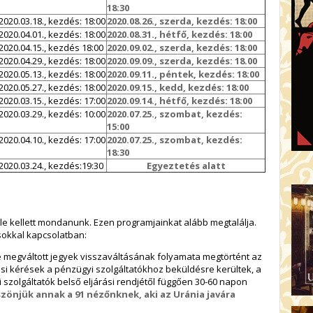
18:30
2020.03.18., kezdés: 18:00
2020.08.26., szerda, kezdés: 18:00
2020.04.01., kezdés: 18:00
2020.08.31., hétfő, kezdés: 18:00
2020.04.15., kezdés 18:00
2020.09.02., szerda, kezdés: 18:00
2020.04.29., kezdés: 18:00
2020.09.09., szerda, kezdés: 18.00
2020.05.13., kezdés: 18:00
2020.09.11., péntek, kezdés: 18:00
2020.05.27., kezdés: 18:00
2020.09.15., kedd, kezdés: 18:00
2020.03.15., kezdés: 17:00
2020.09.14., hétfő, kezdés: 18:00
2020.03.29., kezdés: 10:00
2020.07.25., szombat, kezdés:
15:00
2020.04.10., kezdés: 17:00
2020.07.25., szombat, kezdés:
18:30
2020.03.24., kezdés:19:30
Egyeztetés alatt
e kellett mondanunk. Ezen programjainkat alább megtalálja.
sokkal kapcsolatban:
 megváltott jegyek visszaváltásának folyamata megtörtént az
áírási kérések a pénzügyi szolgáltatókhoz beküldésre kerültek, a
 szolgáltatók belső eljárási rendjétől függően 30-60 napon
szönjük annak a 91 nézőnknek, aki az Uránia javára