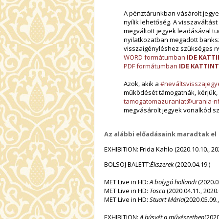
A pénztárunkban vásárolt jegyek
nyílik lehetőség. A visszaváltás
megváltott jegyek leadásával t
nyilatkozatban megadott banks
visszaigényléshez szükséges nyi
WORD formátumban
IDE KATT
PDF formátumban
IDE KATTIN
Azok, akik a
#neváltsvisszajegy
működését támogatnák, kérjük, f
tamogatomazuraniat@urania-n
megvásárolt jegyek vonalkód sz
Az alábbi előadásaink maradtak el
EXHIBITION: Frida Kahlo (2020.10.10., 20
BOLSOJ BALETT:
Ékszerek
(2020.04.19.)
MET Live in HD:
A bolygó hollandi
(2020.03
MET Live in HD:
Tosca
(2020.04.11., 2020.
MET Live in HD:
Stuart Mária
(2020.05.09.,
EXHIBITION:
A
húsvét a művészetben
(2020