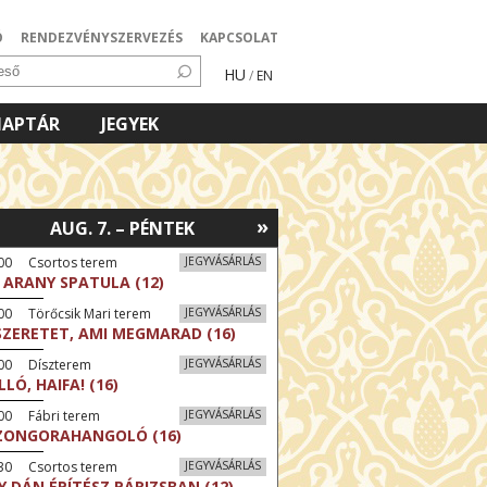
Ó
RENDEZVÉNYSZERVEZÉS
KAPCSOLAT
HU
/
EN
NAPTÁR
JEGYEK
»
AUG. 7. – PÉNTEK
:00 Csortos terem
JEGYVÁSÁRLÁS
 ARANY SPATULA (12)
00 Törőcsik Mari terem
JEGYVÁSÁRLÁS
SZERETET, AMI MEGMARAD (16)
:00 Díszterem
JEGYVÁSÁRLÁS
LLÓ, HAIFA! (16)
00 Fábri terem
JEGYVÁSÁRLÁS
ZONGORAHANGOLÓ (16)
:30 Csortos terem
JEGYVÁSÁRLÁS
Y DÁN ÉPÍTÉSZ PÁRIZSBAN (12)