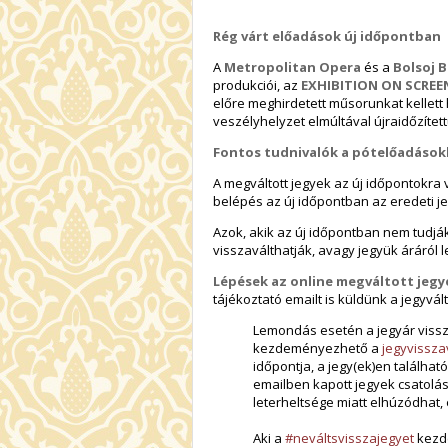
Rég várt előadások új időpontban
A
Metropolitan Opera
és a
Bolsoj B
produkciói, az
EXHIBITION ON SCREE
előre meghirdetett műsorunkat kellett
veszélyhelyzet elmúltával újraidőzítet
Fontos tudnivalók a pótelőadások
A megváltott jegyek az új időpontokra
belépés az új időpontban az eredeti je
Azok, akik az új időpontban nem tudjá
visszaválthatják, avagy jegyük áráról
Lépések az online megváltott jeg
tájékoztató emailt is küldünk a jegyvá
Lemondás esetén a jegyár viss
kezdeményezhető a
jegyvissza
időpontja, a jegy(ek)en találha
emailben kapott jegyek csatolásá
leterheltsége miatt elhúzódhat, 
Aki a
#neváltsvisszajegyet
kezde