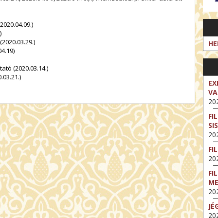
2020.04.09.)
)
(2020.03.29.)
HE
4.19)
tó (2020.03.14.)
.03.21.)
EX
VA
202
FI
SI
202
FI
202
FI
M
202
JÉ
202