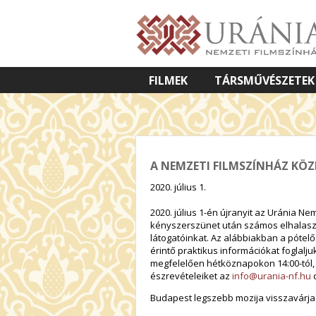
FILMEK
TÁRSMŰVÉSZETEK
VETÍTETT KÉPES ELŐADÁSOK
A NEMZETI FILMSZÍNHÁZ KÖ
2020. július 1.
2020. július 1-én újranyit az Uránia N
kényszerszünet után számos elhalaszt
látogatóinkat. Az alábbiakban a pótelő
érintő praktikus információkat foglalju
megfelelően hétköznapokon 14:00-tól, 
észrevételeiket az
info@urania-nf.hu
c
Budapest legszebb mozija visszavárja