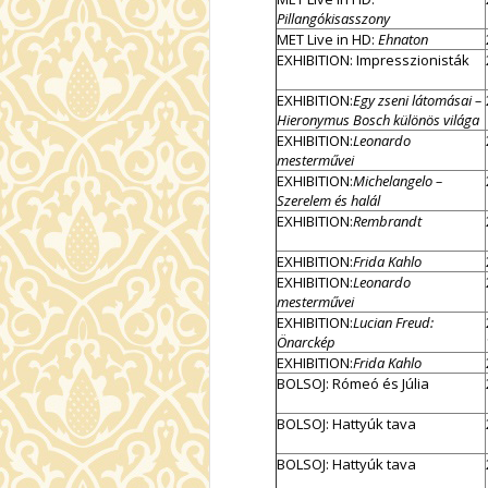
Pillangókisasszony
MET Live in HD:
Ehnaton
EXHIBITION: Impresszionisták
EXHIBITION:
Egy zseni látomásai –
Hieronymus Bosch különös világa
EXHIBITION:
Leonardo
mesterművei
EXHIBITION:
Michelangelo –
Szerelem és halál
EXHIBITION:
Rembrandt
EXHIBITION:
Frida Kahlo
EXHIBITION:
Leonardo
mesterművei
EXHIBITION:
Lucian Freud:
Önarckép
EXHIBITION:
Frida Kahlo
BOLSOJ: Rómeó és Júlia
BOLSOJ: Hattyúk tava
BOLSOJ: Hattyúk tava