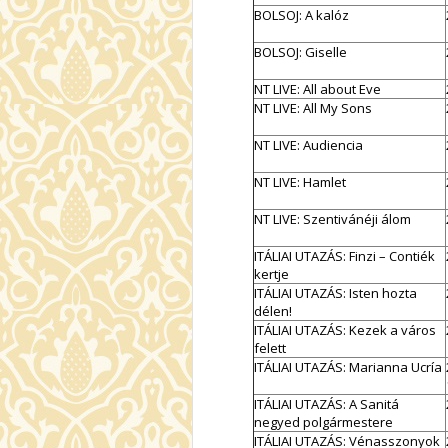
BOLSOJ: A kalóz
BOLSOJ: Giselle
NT LIVE: All about Eve
NT LIVE: All My Sons
NT LIVE: Audiencia
NT LIVE: Hamlet
NT LIVE: Szentivánéji álom
ITÁLIAI UTAZÁS: Finzi – Contiék
kertje
ITÁLIAI UTAZÁS: Isten hozta
délen!
ITÁLIAI UTAZÁS: Kezek a város
felett
ITÁLIAI UTAZÁS: Marianna Ucría
ITÁLIAI UTAZÁS: A Sanitá
negyed polgármestere
ITÁLIAI UTAZÁS: Vénasszonyok