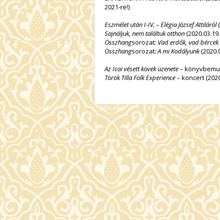
2021-re!
)
Eszmélet után I-IV. – Elégia József Attiláról
(
Sajnáljuk, nem találtuk otthon
(2020.03.19.
Összhang
sorozat
:
Vad erdők, vad bércek
Összhang
sorozat
:
A mi Kodályunk
(2020.0
Az Icai vésett kövek üzenete
– könyvbemuta
Török Tilla Folk Experience
– koncert (2020