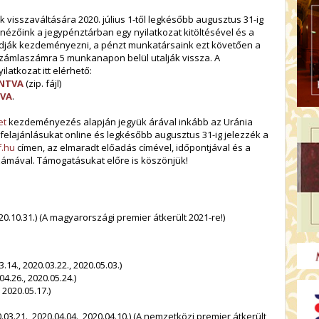
 visszaváltására 2020. július 1-től legkésőbb augusztus 31-ig
t nézőink a jegypénztárban egy nyilatkozat kitöltésével és a
udják kezdeményezni, a pénzt munkatársaink ezt követően a
zámlaszámra 5 munkanapon belül utalják vissza.
A
latkozat itt elérhető:
INTVA
(zip. fájl)
TVA
.
et
kezdeményezés alapján jegyük árával inkább az Uránia
elajánlásukat online és legkésőbb augusztus 31-ig jelezzék a
f.hu
címen, az elmaradt előadás címével, időpontjával és a
ámával. Támogatásukat előre is köszönjük!
20.10.31.) (A magyarországi premier átkerült 2021-re!)
.14., 2020.03.22., 2020.05.03.)
04.26., 2020.05.24.)
 2020.05.17.)
.03.21., 2020.04.04., 2020.04.10.) (A nemzetközi premier átkerült