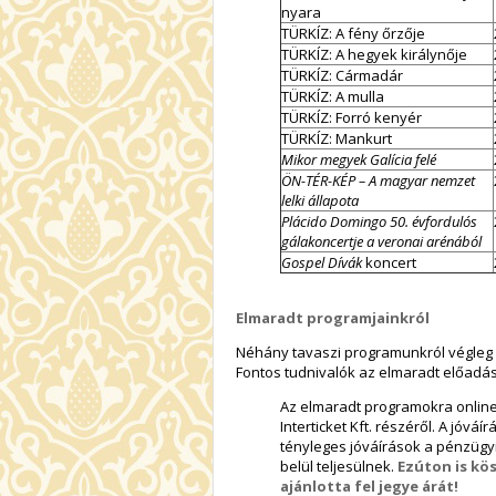
nyara
TÜRKÍZ: A fény őrzője
TÜRKÍZ: A hegyek királynője
TÜRKÍZ: Cármadár
TÜRKÍZ: A mulla
TÜRKÍZ: Forró kenyér
TÜRKÍZ: Mankurt
Mikor megyek Galícia felé
ÖN-TÉR-KÉP – A magyar nemzet
lelki állapota
Plácido Domingo 50. évfordulós
gálakoncertje a veronai arénából
Gospel Dívák
koncert
Elmaradt programjainkról
Néhány tavaszi programunkról végleg l
Fontos tudnivalók az elmaradt előadá
Az elmaradt programokra online
Interticket Kft. részéről. A jóv
tényleges jóváírások a pénzügyi
belül teljesülnek.
Ezúton is kö
ajánlotta fel jegye árát!