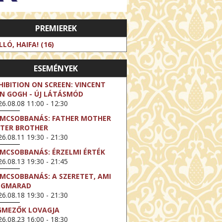
PREMIEREK
LLÓ, HAIFA! (16)
ESEMÉNYEK
HIBITION ON SCREEN: VINCENT
N GOGH - ÚJ LÁTÁSMÓD
6.08.08 11:00 - 12:30
LMCSOBBANÁS: FATHER MOTHER
STER BROTHER
6.08.11 19:30 - 21:30
LMCSOBBANÁS: ÉRZELMI ÉRTÉK
6.08.13 19:30 - 21:45
LMCSOBBANÁS: A SZERETET, AMI
EGMARAD
6.08.18 19:30 - 21:30
GMEZŐK LOVAGJA
6.08.23 16:00 - 18:30