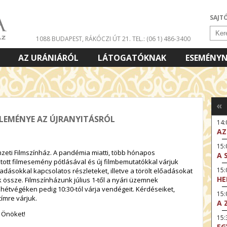
SAJT
1088 BUDAPEST, RÁKÓCZI ÚT 21.
TEL.: (06 1) 486-3400
AZ URÁNIÁRÓL
LÁTOGATÓKNAK
ESEMÉNY
«
ZLEMÉNYE AZ ÚJRANYITÁSRÓL
14
AZ
15:
emzeti Filmszínház. A pandémia miatti, több hónapos
A 
ott filmesemény pótlásával és új filmbemutatókkal várjuk
15
adásokkal kapcsolatos részleteket, illetve a törölt előadásokat
HE
k össze. Filmszínházunk július 1-től a nyári üzemnek
hétvégéken pedig 10:30-tól várja vendégeit. Kérdéseiket,
15:
ímre várjuk.
A 
 Önöket!
15
EG