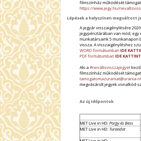
filmszínház működését támogat
https://www.jegy.hu/nevaltsvis
Lépések a helyszínen megváltott 
A jegyár visszaigénylésére 2020
jegypénztárában van mód, egy ny
munkatársaink 5 munkanapon be
vissza. A visszaigényléshez szük
WORD formátumban
IDE KATT
PDF formátumban
IDE KATTIN
Aki a
#neváltsvisszajegyet
kezde
filmszínház működését támogatja
tamogatomazuraniat@urania-n
megvásárolt jegyek vonalkód-sz
Az új időpontok
MET Live in HD:
Porgy és Bess
MET Live in HD:
Turandot
MET Live in HD: