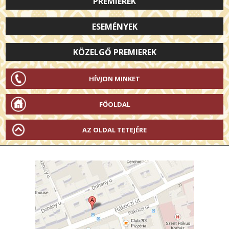
PREMIEREK
ESEMÉNYEK
KÖZELGŐ PREMIEREK
HÍVJON MINKET
FŐOLDAL
AZ OLDAL TETEJÉRE