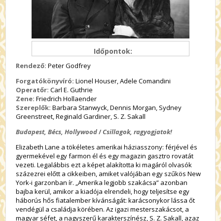
Időpontok:
Rendező:
Peter Godfrey
Forgatókönyvíró:
Lionel Houser, Adele Comandini
Operatőr:
Carl E. Guthrie
Zene:
Friedrich Hollaender
Szereplők:
Barbara Stanwyck, Dennis Morgan, Sydney
Greenstreet, Reginald Gardiner, S. Z. Sakall
Budapest, Bécs, Hollywood
/
Csillagok, ragyogjatok!
Elizabeth Lane a tökéletes amerikai háziasszony: férjével és
gyermekével egy farmon él és egy magazin gasztro rovatát
vezeti. Legalábbis ezt a képet alakította ki magáról olvasók
százezrei előtt a cikkeiben, amiket valójában egy szűkös New
York-i garzonban ír. „Amerika legjobb szakácsa” azonban
bajba kerül, amikor a kiadója elrendeli, hogy teljesítse egy
háborús hős fiatalember kívánságát: karácsonykor lássa őt
vendégül a családja körében. Az igazi mesterszakácsot, a
magyar séfet, a nagyszerű karakterszínész, S. Z. Sakall, azaz