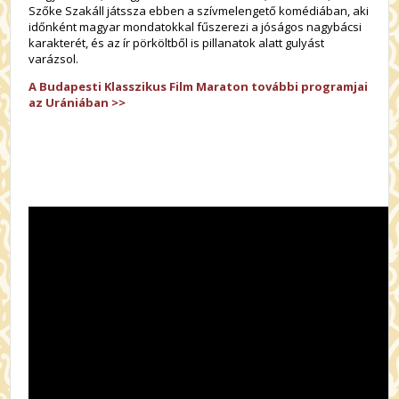
Szőke Szakáll játssza ebben a szívmelengető komédiában, aki
időnként magyar mondatokkal fűszerezi a jóságos nagybácsi
karakterét, és az ír pörköltből is pillanatok alatt gulyást
varázsol.
A Budapesti Klasszikus Film Maraton további programjai
az Urániában >>