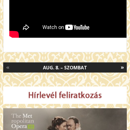
«
»
AUG. 8. – SZOMBAT