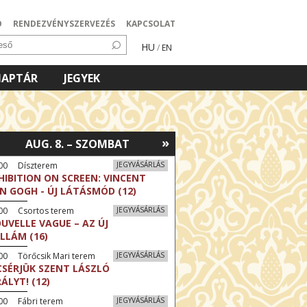
Ó
RENDEZVÉNYSZERVEZÉS
KAPCSOLAT
HU
/
EN
NAPTÁR
JEGYEK
»
AUG. 8. – SZOMBAT
:00 Díszterem
JEGYVÁSÁRLÁS
HIBITION ON SCREEN: VINCENT
N GOGH - ÚJ LÁTÁSMÓD (12)
:00 Csortos terem
JEGYVÁSÁRLÁS
UVELLE VAGUE – AZ ÚJ
LLÁM (16)
00 Törőcsik Mari terem
JEGYVÁSÁRLÁS
CSÉRJÜK SZENT LÁSZLÓ
RÁLYT! (12)
00 Fábri terem
JEGYVÁSÁRLÁS