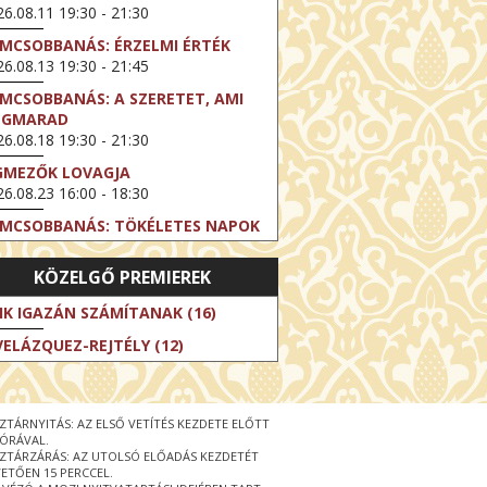
6.08.11 19:30 - 21:30
LMCSOBBANÁS: ÉRZELMI ÉRTÉK
6.08.13 19:30 - 21:45
LMCSOBBANÁS: A SZERETET, AMI
EGMARAD
6.08.18 19:30 - 21:30
GMEZŐK LOVAGJA
6.08.23 16:00 - 18:30
LMCSOBBANÁS: TÖKÉLETES NAPOK
6.08.25 19:30 - 21:45
KÖZELGŐ PREMIEREK
LMCSOBBANÁS: IFJÚSÁG
6.08.27 19:30 - 21:30
IK IGAZÁN SZÁMÍTANAK (16)
HIBITION ON SCREEN: VINCENT
VELÁZQUEZ-REJTÉLY (12)
N GOGH - ÚJ LÁTÁSMÓD
6.08.30 11:00 - 12:30
 LIVE / DAVID IRELAND: THE FIFTH
ZTÁRNYITÁS: AZ ELSŐ VETÍTÉS KEZDETE ELŐTT
EP
 ÓRÁVAL.
6.09.01 19:00 - 21:00
ZTÁRZÁRÁS: AZ UTOLSÓ ELŐADÁS KEZDETÉT
ETŐEN 15 PERCCEL.
RLIN ELESTE