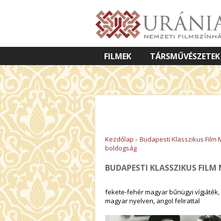
FILMEK
TÁRSMŰVÉSZETEK
VETÍTETT KÉPES ELŐADÁSOK
Kezdőlap
»
Budapesti Klasszikus Film
boldogság
BUDAPESTI KLASSZIKUS FIL
fekete-fehér magyar bűnügyi vígjáték, 
magyar nyelven, angol felirattal