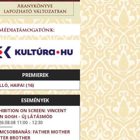
PREMIEREK
LLÓ, HAIFA! (16)
ESEMÉNYEK
HIBITION ON SCREEN: VINCENT
N GOGH - ÚJ LÁTÁSMÓD
6.08.08 11:00 - 12:30
LMCSOBBANÁS: FATHER MOTHER
STER BROTHER