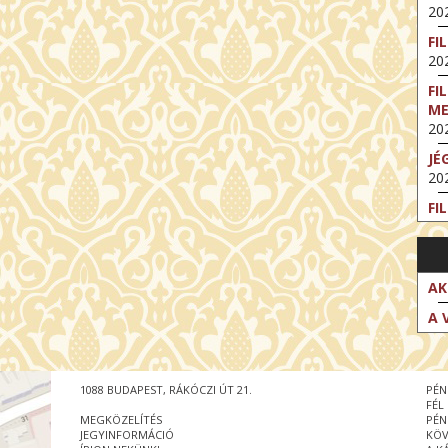
202
FI
202
FI
M
202
JÉ
202
FI
202
FI
202
AK
EX
A 
VA
202
NT
1088 BUDAPEST, RÁKÓCZI ÚT 21.
PÉN
ST
FÉL
202
MEGKÖZELÍTÉS
PÉN
JEGYINFORMÁCIÓ
KÖV
BE