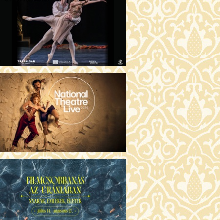
GENTIN TÖRTÉNETEK (16)
00 Fábri terem
JEGYVÁSÁRLÁS
 ÖRDÖG PRADÁT VISEL 2. (12)
:00 Csortos terem
JEGYVÁSÁRLÁS
ÁM ALMÁI (16)
00 Törőcsik Mari terem
JEGYVÁSÁRLÁS
GYAN TUDNÉK ÉLNI
LKÜLED? (12)
:00 Díszterem
JEGYVÁSÁRLÁS
ÜSSZEIA (16)