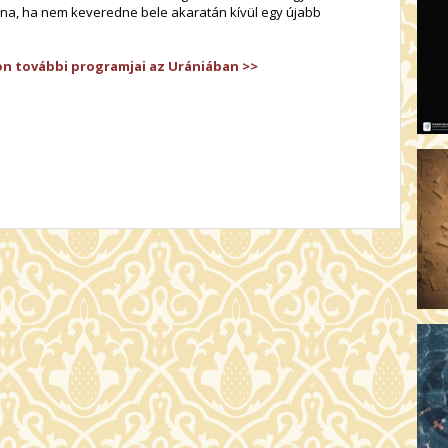
AR
árna, ha nem keveredne bele akaratán kívül egy újabb
19:
AZ
on további programjai az Urániában >>
19
ÁD
19:
HO
NÉ
19
OD