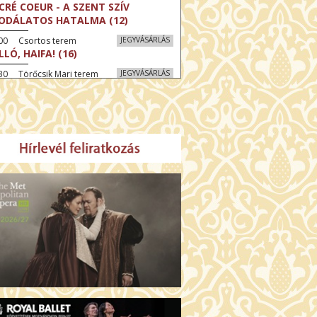
CRÉ COEUR - A SZENT SZÍV
ODÁLATOS HATALMA (12)
:00 Csortos terem
JEGYVÁSÁRLÁS
LLÓ, HAIFA! (16)
30 Törőcsik Mari terem
JEGYVÁSÁRLÁS
KEGYELEM (16)
:30 Díszterem
JEGYVÁSÁRLÁS
GYAR MENYEGZŐ (12)
30 Fábri terem
JEGYVÁSÁRLÁS
SSZI ÉSZAK (12)
:00 Csortos terem
JEGYVÁSÁRLÁS
HÁCS – VILÁGOK HARCA (12)
:30 Díszterem
JEGYVÁSÁRLÁS
ÜSSZEIA (16)
00 Törőcsik Mari terem
JEGYVÁSÁRLÁS
LÁLKOZÁS A BUDDHÁVAL (12)
00 Fábri terem
JEGYVÁSÁRLÁS
MO (12)
:00 Csortos terem
JEGYVÁSÁRLÁS