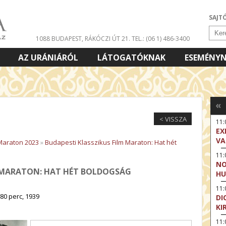
SAJT
1088 BUDAPEST, RÁKÓCZI ÚT 21.
TEL.: (06 1) 486-3400
AZ URÁNIÁRÓL
LÁTOGATÓKNAK
ESEMÉNY
«
< VISSZA
11
EX
VA
 Maraton 2023
»
Budapesti Klasszikus Film Maraton: Hat hét
11
NO
M MARATON: HAT HÉT BOLDOGSÁG
HU
11:
80 perc, 1939
DI
KI
11: