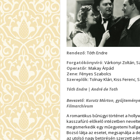
Rendező:
Tóth Endre
Forgatókönyvíró:
Várkonyi Zoltán, S
Operatőr:
Makay Árpád
Zene:
Fényes Szabolcs
Szereplők:
Tolnay Klári, Kiss Ferenc, 
Tóth Endre | André de Toth
Bevezető: Kurutz Márton, gyűjteményez
Filmarchívum
A romantikus bűnügyi történet a holl
kasszafúró előkelő intézetben nevelteti
megismerkedik egy műegyetemi hallgató
Bozsó látja az esetet, megsajnálja a der
az utolsó nagy betörésén szerzett pén