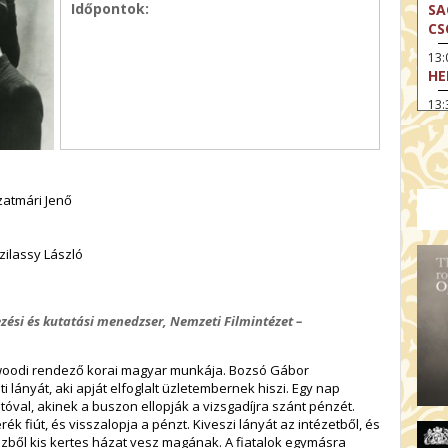
Időpontok:
SA
CS
13
HE
13:
A 
13
MA
14:
zatmári Jenő
ME
15
Szilassy László
MO
15
OD
ési és kutatási menedzser, Nemzeti Filmintézet –
16:
TA
ywoodi rendező korai magyar munkája. Bozsó Gábor
17:
 lányát, aki apját elfoglalt üzletembernek hiszi. Egy nap
MO
val, akinek a buszon ellopják a vizsgadíjra szánt pénzét.
ék fiút, és visszalopja a pénzt. Kiveszi lányát az intézetből, és
17
zből kis kertes házat vesz magának. A fiatalok egymásra