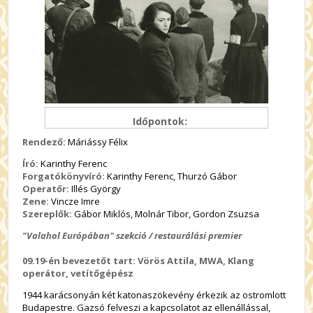
Időpontok:
Rendező:
Máriássy Félix
Író:
Karinthy Ferenc
Forgatókönyvíró:
Karinthy Ferenc, Thurzó Gábor
Operatőr:
Illés György
Zene:
Vincze Imre
Szereplők:
Gábor Miklós, Molnár Tibor, Gordon Zsuzsa
"Valahol Európában" szekció
/ restaurálási premier
09.19-én bevezetőt tart: Vörös Attila, MWA, Klang
operátor, vetítőgépész
1944 karácsonyán két katonaszökevény érkezik az ostromlott
Budapestre. Gazsó felveszi a kapcsolatot az ellenállással,