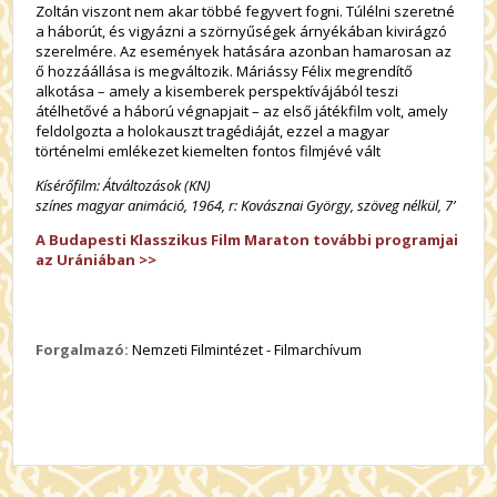
Zoltán viszont nem akar többé fegyvert fogni. Túlélni szeretné
a háborút, és vigyázni a szörnyűségek árnyékában kivirágzó
szerelmére. Az események hatására azonban hamarosan az
ő hozzáállása is megváltozik. Máriássy Félix megrendítő
alkotása – amely a kisemberek perspektívájából teszi
átélhetővé a háború végnapjait – az első játékfilm volt, amely
feldolgozta a holokauszt tragédiáját, ezzel a magyar
történelmi emlékezet kiemelten fontos filmjévé vált
Kísérőfilm: Átváltozások (KN)
színes magyar animáció, 1964, r: Kovásznai György, szöveg nélkül, 7’
A Budapesti Klasszikus Film Maraton további programjai
az Urániában >>
Forgalmazó:
Nemzeti Filmintézet - Filmarchívum