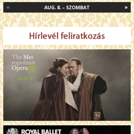
«
»
AUG. 8. – SZOMBAT