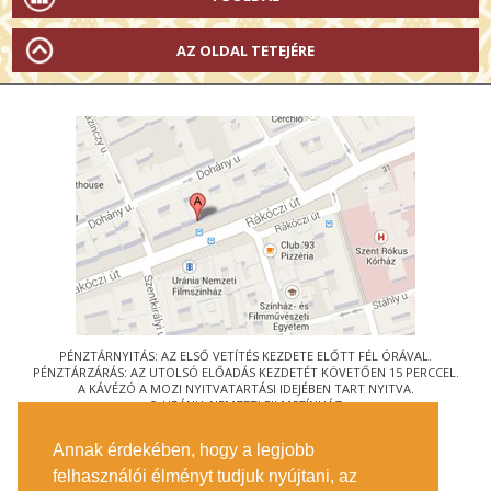
AZ OLDAL TETEJÉRE
PÉNZTÁRNYITÁS: AZ ELSŐ VETÍTÉS KEZDETE ELŐTT FÉL ÓRÁVAL.
PÉNZTÁRZÁRÁS: AZ UTOLSÓ ELŐADÁS KEZDETÉT KÖVETŐEN 15 PERCCEL.
A KÁVÉZÓ A MOZI NYITVATARTÁSI IDEJÉBEN TART NYITVA.
© URÁNIA NEMZETI FILMSZÍNHÁZ
AZ
ART-MOZI EGYESÜLET
TAGMOZIJA
Annak érdekében, hogy a legjobb
1088 BUDAPEST, RÁKÓCZI ÚT 21.
felhasználói élményt tudjuk nyújtani, az