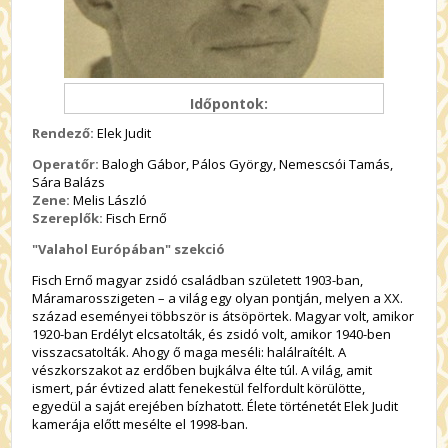
Időpontok:
Rendező:
Elek Judit
Operatőr:
Balogh Gábor, Pálos György, Nemescsói Tamás,
Sára Balázs
Zene:
Melis László
Szereplők:
Fisch Ernő
"Valahol Európában" szekció
Fisch Ernő magyar zsidó családban született 1903-ban,
Máramarosszigeten – a világ egy olyan pontján, melyen a XX.
század eseményei többször is átsöpörtek. Magyar volt, amikor
1920-ban Erdélyt elcsatolták, és zsidó volt, amikor 1940-ben
visszacsatolták. Ahogy ő maga meséli: halálraítélt. A
vészkorszakot az erdőben bujkálva élte túl. A világ, amit
ismert, pár évtized alatt fenekestül felfordult körülötte,
egyedül a saját erejében bízhatott. Élete történetét Elek Judit
kamerája előtt mesélte el 1998-ban.