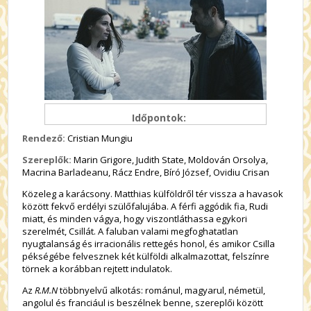
Időpontok:
Rendező:
Cristian Mungiu
Szereplők:
Marin Grigore, Judith State, Moldován Orsolya,
Macrina Barladeanu, Rácz Endre, Bíró József, Ovidiu Crisan
Közeleg a karácsony. Matthias külföldről tér vissza a havasok
között fekvő erdélyi szülőfalujába. A férfi aggódik fia, Rudi
miatt, és minden vágya, hogy viszontláthassa egykori
szerelmét, Csillát. A faluban valami megfoghatatlan
nyugtalanság és irracionális rettegés honol, és amikor Csilla
pékségébe felvesznek két külföldi alkalmazottat, felszínre
törnek a korábban rejtett indulatok.
Az
R.M.N
többnyelvű alkotás: románul, magyarul, németül,
angolul és franciául is beszélnek benne, szereplői között