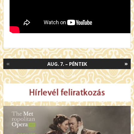
«
»
AUG. 7. – PÉNTEK