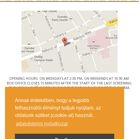
OPENING HOURS: ON WEEKDAYS AT 2:30 PM, ON WEEKENDS AT 10:30 AM.
BOX OFFICE CLOSES 15 MINUTES AFTER THE START OF THE LAST SCREENING.
THE URÁNIA CAFÉ IS OPEN DURING THE OPENING HOURS OF THE CINEMA.
© URÁNIA NEMZETI FILMSZÍNHÁZ
Annak érdekében, hogy a legjobb
1088 BUDAPEST, RÁKÓCZI ÚT 21.
felhasználói élményt tudjuk nyújtani, az
GETTING HERE
oldalunk sütiket (cookie-at) használ.
TICKET INFO
CONTACT US
adatvédelmi nyilatkozat
COMPANY DETAILS
PRESS
PRIVACY POLICY