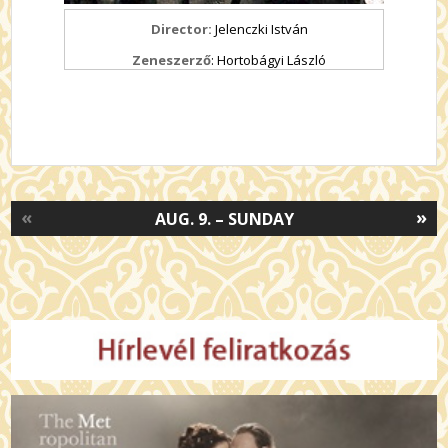
Director:
Jelenczki István
Zeneszerző
: Hortobágyi László
«
»
AUG. 9. – SUNDAY