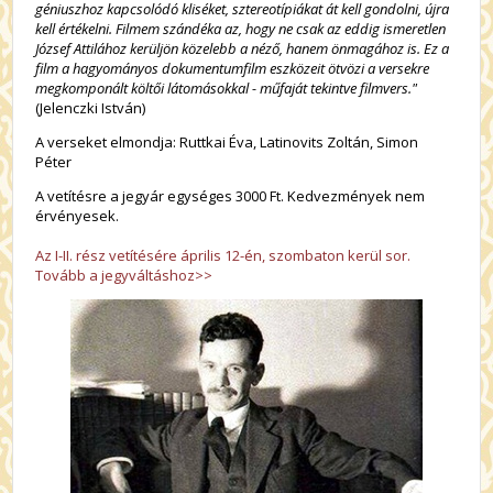
géniuszhoz kapcsolódó kliséket, sztereotípiákat át kell gondolni, újra
kell értékelni. Filmem szándéka az, hogy ne csak az eddig ismeretlen
József Attilához kerüljön közelebb a néző, hanem önmagához is. Ez a
film a hagyományos dokumentumfilm eszközeit ötvözi a versekre
megkomponált költői látomásokkal - műfaját tekintve filmvers."
(Jelenczki István)
A verseket elmondja: Ruttkai Éva, Latinovits Zoltán, Simon
Péter
A vetítésre a jegyár egységes 3000 Ft. Kedvezmények nem
érvényesek.
Az I-II. rész vetítésére április 12-én, szombaton kerül sor.
Tovább a jegyváltáshoz>>