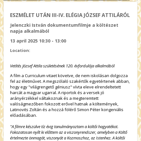
ESZMÉLET UTÁN III-IV. ELÉGIA JÓZSEF ATTILÁRÓL
Jelenczki István dokumentumfilmje a költészet
napja alkalmából
13 april 2025 10:30 - 13:00
Location:
Vetítés József Attila születésének 120. évfordulója alkalmából
A film a Curriculum vitaet követve, de nem iskolásan dolgozza
fel az életművet. A megszólaló szakértők egyetértenek abban,
hogy egy "világrengető géniusz" vívta eleve elrendeltetett
harcát a magyar ugarral. A riportok és a versek jó
arányérzékkel váltakoznak és a megteremtett
valóságmezőben fokozott erővel hatnak a költemények,
Latinovits Zoltán és a hozzá fölérő Simon Péter kongeniális
előadásában.
"A filmre készülve tíz évig tanulmányoztam a költői hagyatékot.
Fokozatosan nyílt ki előttem az a viszonyrendszer, amelyben a Költő
értelmezte önmagát, viszonyát a Kozmoszhoz, az Istenhez. A költői