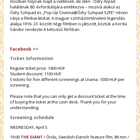
moziban folynak majd a vetítések, de idén - Ódry Árpád
halálának 80. évfordulójára emlékezve – mozivá alakul az
Ódry Színpad és „Pop-Up Cinema@Ódry Színpad SZFE” néven
várja a filmbarátokat. A magyar színháztörténelem legendás
alakja 1916- 23. között négy filmben is játszott, köztük a Korda
Sándor rendezte A kétszívű férfiban.
Facebook >>
Ticket information
Regular ticket price: 1400 HUF
Student discount: 1100 HUF
5 tickets for five different screenings at Urania: 1000 HUF per
screening.
Please note that you can only get a discount ticket at the time
of buying the ticket at the cash desk. Thank you for your
understanding.
Screening schedule
WEDNESDAY, April 5.
19:00
THE GIANT
/ Óriás, Swedish-Danish feature film, 86 min /