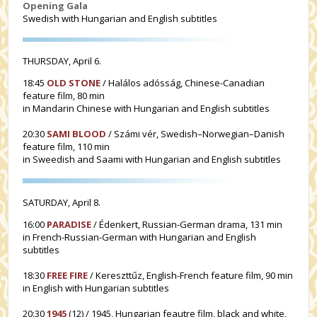
Opening Gala
Swedish with Hungarian and English subtitles
THURSDAY, April 6.
18:45
OLD STONE
/ Halálos adósság, Chinese-Canadian
feature film, 80 min
in Mandarin Chinese with Hungarian and English subtitles
20:30
SAMI BLOOD
/ Számi vér, Swedish–Norwegian–Danish
feature film, 110 min
in Sweedish and Saami with Hungarian and English subtitles
SATURDAY, April 8.
16:00
PARADISE
/ Édenkert, Russian-German drama, 131 min
in French-Russian-German with Hungarian and English
subtitles
18:30
FREE FIRE
/ Kereszttűz, English-French feature film, 90 min
in English with Hungarian subtitles
20:30
1945
(12) / 1945, Hungarian feautre film, black and white,