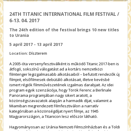
24TH TITANIC INTERNATIONAL FILM FESTIVAL /
6-13. 04. 2017
The 24th edition of the festival brings 10 new titles
to Urania
5 april 2017 - 13 april 2017
Location:
Díszterem
A 2005-óta versenyfesztiválként is működő Titanic 2017-ben is
átfogó, sokszínű válogatást ad a kortárs nemzetközi
filmtenger legizgalmasabb alkotásaiból – befutott rendezők új
filmjeit, elsőfilmesek debütáló alkotásait, illetve kevésbé
ismert régiók filmművészetének izgalmas darabjait. Az idei
program egyik szenzációja, hogy Török Ferenc a Berlinale
Panorama programjában nagy sikert aratott, a
közönségszavazatok alapján a harmadik díjat, valamint a
Miamiban megrendezett Filmfesztiválon a narratív
kategóriában a közönségdíjat nyert filmje, az 1945
Magyarországon, a Titanicon lesz először látható.
Hagyományosan az Uránia Nemzeti Filmszínházban és a Toldi