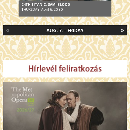
24TH TITANIC: SAMI BLOOD
THURSDAY, April 6. 20:30
«
»
AUG. 7. – FRIDAY