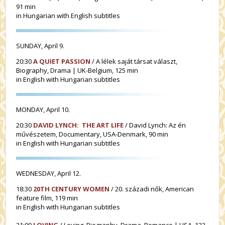
91 min
in Hungarian with English subtitles
SUNDAY, April 9.
20:30
A QUIET PASSION
/ A lélek saját társat választ,
Biography, Drama | UK-Belgium, 125 min
in English with Hungarian subtitles
MONDAY, April 10.
20:30
DAVID LYNCH: THE ART LIFE
/ David Lynch: Az én
művészetem, Documentary, USA-Denmark, 90 min
in English with Hungarian subtitles
WEDNESDAY, April 12.
18:30
20TH CENTURY WOMEN
/ 20. századi nők, American
feature film, 119 min
in English with Hungarian subtitles
21:00
LOVING
/ Loving, Biography, Drama, Romance | USA, 123