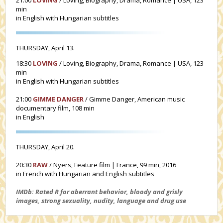
min
in English with Hungarian subtitles
THURSDAY, April 13.
18:30
LOVING
/ Loving, Biography, Drama, Romance | USA, 123
min
in English with Hungarian subtitles
21:00
GIMME DANGER
/ Gimme Danger, American music
documentary film, 108 min
in English
THURSDAY, April 20.
20:30
RAW
/ Nyers, Feature film | France, 99 min, 2016
in French with Hungarian and English subtitles
IMDb: Rated R for aberrant behavior, bloody and grisly
images, strong sexuality, nudity, language and drug use