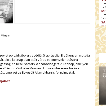
17
MO
17:
SA
EN
17:
j Minyin
CA
17
MO
 szovjet polgárháború tragédiáját ábrázolja. Érzékenyen mutatja
19
t, aki a két nap alatt átélt véres események hatására
TH
igazság, és beáll harcolni a szabadságért. A Két nap, amelyen
19
en Friedrich Wilhelm Murnau Utolsó emberének hatása
TH
tás, amelyet az Egyesült Államokban is forgalmaztak.
19:
mjához
BI
20:
TH