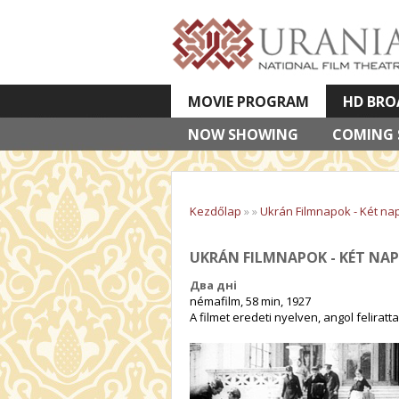
MOVIE PROGRAM
HD BRO
NOW SHOWING
VETÍTETT KÉPES ELŐADÁSOK
COMING
Kezdőlap
»
»
Ukrán Filmnapok - Két na
UKRÁN FILMNAPOK - KÉT NAP
Два дні
némafilm, 58 min, 1927
A filmet eredeti nyelven, angol felirat