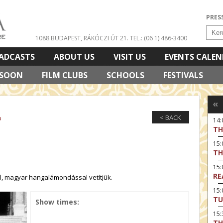
PRES
1088 BUDAPEST, RÁKÓCZI ÚT 21.
TEL.: (06 1) 486-3400
ADCASTS
ABOUT US
VISIT US
EVENTS CALE
 SOON
FILM CLUBS
SCHOOLS
FESTIVALS
«
< BACK
p
14
TH
15:
TH
15
RE
tal, magyar hangalámondással vetítjük.
15:
TU
Show times:
15
TH