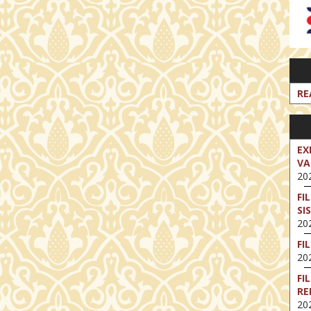
RE
EX
VA
202
FI
SI
202
FI
202
FI
RE
202