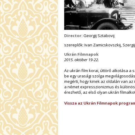
Director:
Georgij Sztabovij
szereplők: Ivan Zamicskovszkij, Szergi
Ukrán Filmnapok
2015. október 19-22.
Az ukrán film korai, úttörő alkotása a
be egy urasági szolga megvilágosodásá
megérti, hogy kinek az oldalán van az 
a német expresszionizmus és különös
érezhető, az első olyan ukrán filmalko
Vissza az Ukrán Filmnapok progra