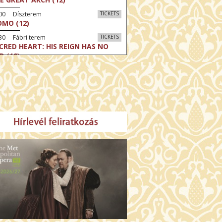
:00 Díszterem
TICKETS
MO (12)
30 Fábri terem
TICKETS
CRED HEART: HIS REIGN HAS NO
D (12)
30 Törőcsik Mari terem
TICKETS
LLE MALAGA (16)
:30 Csortos terem
TICKETS
HÁCS – VILÁGOK HARCA (12)
:00 Díszterem
TICKETS
E ODYSSEY (16)
:30 Csortos terem
TICKETS
E INVITE (16)
30 Fábri terem
TICKETS
TTER CHRISTMAS (16)
00 Törőcsik Mari terem
TICKETS
E STRANGER (16)