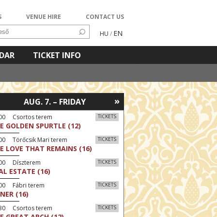
S
VENUE HIRE
CONTACT US
EN
HU
/
NDAR
TICKET INFO
»
AUG. 7. – FRIDAY
:00 Csortos terem
TICKETS
E GOLDEN SPURTLE (12)
00 Törőcsik Mari terem
TICKETS
E LOVE THAT REMAINS (16)
:00 Díszterem
TICKETS
AL ESTATE (16)
00 Fábri terem
TICKETS
NER (16)
:30 Csortos terem
TICKETS
E GREAT ARCH (12)